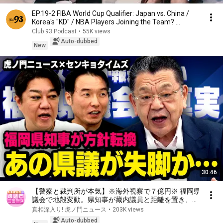
EP.19-2 FIBA World Cup Qualifier: Japan vs. China /
Korea's "KD" / NBA Players Joining the Team? ...
Club 93 Podcast
•
55K views
Auto-dubbed
New
30:46
【警察と裁判所が本気】※海外視察で７億円※ 福岡県
議会で地殻変動。県知事が藏内議員と距離を置き、あ
の人の王国が崩壊しようとしています（虎ノ門ニュー
真相深入り! 虎ノ門ニュース
•
203K views
ス , センキョタイムズ）
Auto-dubbed