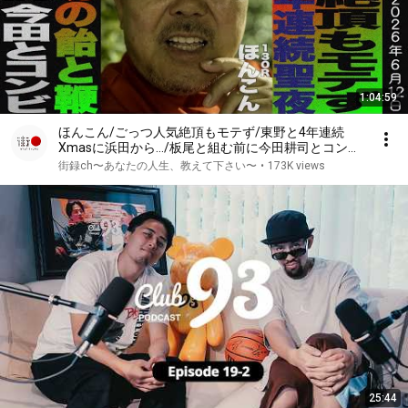
1:04:59
ほんこん/ごっつ人気絶頂もモテず/東野と4年連続
Xmasに浜田から…/板尾と組む前に今田耕司とコンビ
で…/
街録ch〜あなたの人生、教えて下さい〜
•
173K views
25:44