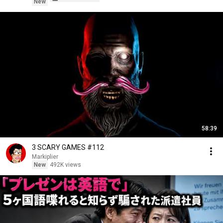
New
58:39
3 SCARY GAMES #112
Markiplier
New
492K views