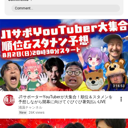
Comment...
3:16:53
J1サポーターYouTuberが大集合！順位＆スタメンを
予想しながら開幕に向けてぐびぐび暑気払いLIVE
浦議チャンネル
New
26K views