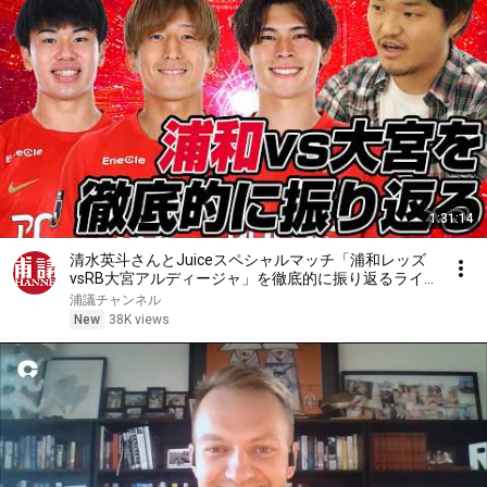
1:31:14
清水英斗さんとJuiceスペシャルマッチ「浦和レッズ
vsRB大宮アルディージャ」を徹底的に振り返るライ
ブ配信
浦議チャンネル
New
38K views