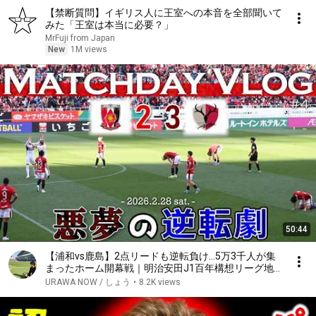
【禁断質問】イギリス人に王室への本音を全部聞いて
みた「王室は本当に必要？」
MrFuji from Japan
New
1M views
50:44
【浦和vs鹿島】2点リードも逆転負け...5万3千人が集
まったホーム開幕戦｜明治安田J1百年構想リーグ地
域リーグラウンド第4節
URAWA NOW / しょう
•
8.2K views