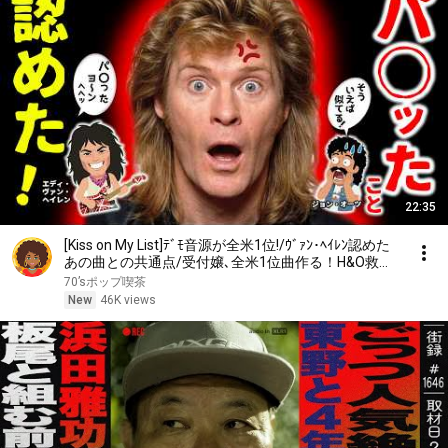
22:35
[Kiss on My List]ﾃﾞﾓ音源が全米1位!/ｳﾞｧﾝ･ﾍｲﾚﾝ認めた
あの曲との共通点/受付嬢､全米1位曲作る！H&O救っ
たｱﾙﾊﾞﾑ｢Voices｣/天才ｿﾝｸﾞﾗｲﾀｰのｼﾞｬﾝﾅ悲劇
70’sポップ喫茶
New
46K views