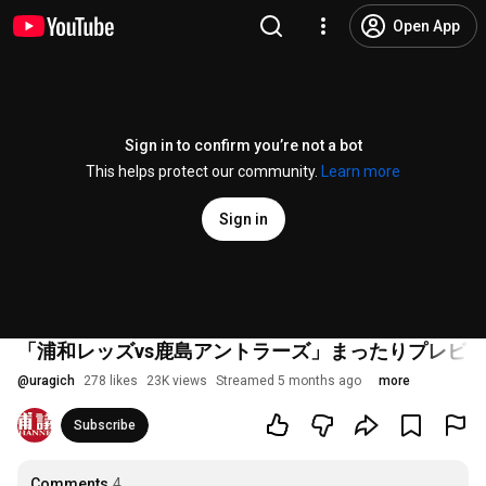
Open App
Sign in to confirm you’re not a bot
This helps protect our community.
Learn more
Sign in
「浦和レッズvs鹿島アントラーズ」まったりプレビュー
@
uragich
278 likes
23K views
Streamed 5 months ago
more
Subscribe
Comments
4