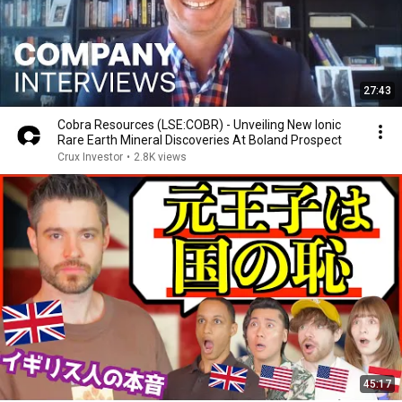
27:43
Cobra Resources (LSE:COBR) - Unveiling New Ionic
Rare Earth Mineral Discoveries At Boland Prospect
Crux Investor
•
2.8K views
45:17