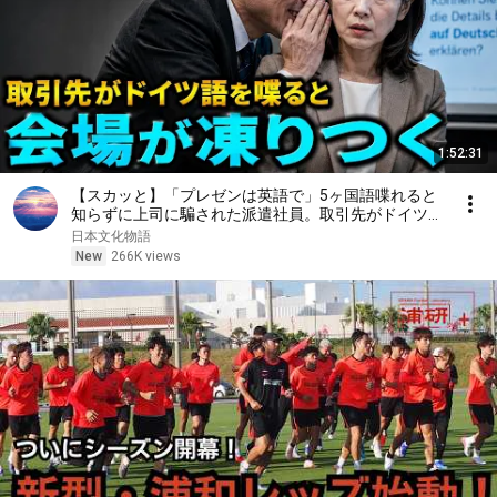
1:52:31
【スカッと】「プレゼンは英語で」5ヶ国語喋れると
知らずに上司に騙された派遣社員。取引先がドイツ語
を喋ると会場が凍りつく
日本文化物語
New
266K views