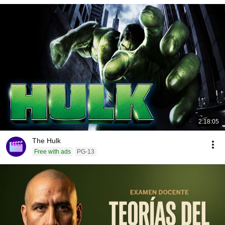
2:18:05
The Hulk
Free with ads
PG-13