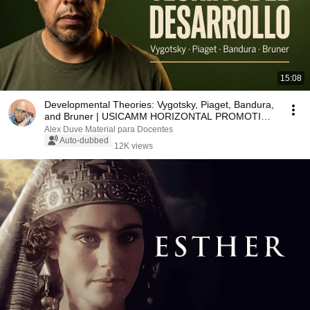
15:08
Developmental Theories: Vygotsky, Piaget, Bandura,
and Bruner | USICAMM HORIZONTAL PROMOTION
2026
Alex Duve Material para Docentes
Auto-dubbed
12K views