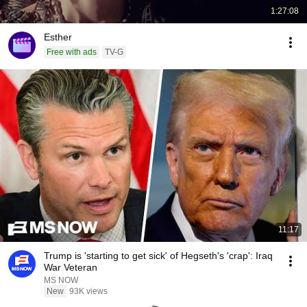
1:27:08
Esther
Free with ads
TV-G
11:17
Trump is 'starting to get sick' of Hegseth's 'crap': Iraq
War Veteran
MS NOW
New
93K views