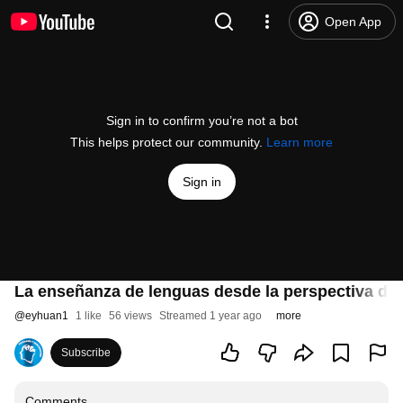
Open App
Sign in to confirm you’re not a bot
This helps protect our community.
Learn more
Sign in
La enseñanza de lenguas desde la perspectiva de
@
eyhuan1
1 like
56 views
Streamed 1 year ago
more
Subscribe
Comments