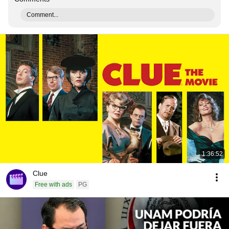
Comment...
1:36:52
Clue
Free with ads
PG