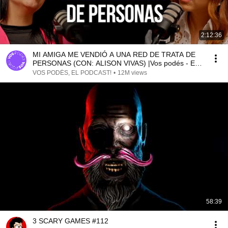
2:12:36
MI AMIGA ME VENDIÓ A UNA RED DE TRATA DE
PERSONAS (CON: ALISON VIVAS) |Vos podés - EP
154|
VOS PODÉS, EL PODCAST!
•
12M views
58:39
3 SCARY GAMES #112