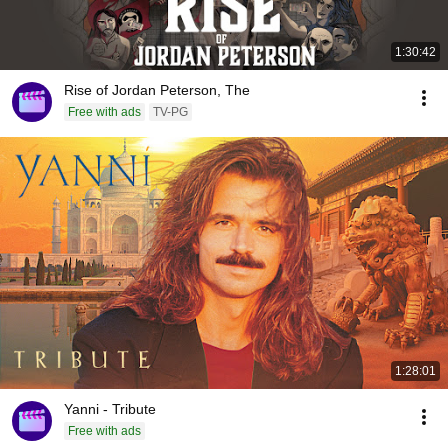
1:30:42
Rise of Jordan Peterson, The
Free with ads
TV-PG
1:28:01
Yanni - Tribute
Free with ads