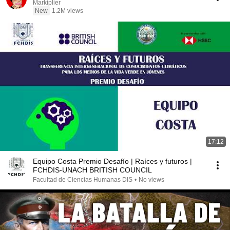
Markiplier
New
1.2M views
17:12
Equipo Costa Premio Desafío | Raíces y futuros |
FCHDIS-UNACH BRITISH COUNCIL
Facultad de Ciencias Humanas DIS
•
No views