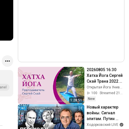
20260805 16:30 
Хатха Йога Сергей 
Скай Трана 2022 
Бердск
Открытая Йога Универсальный Канал
anel
100
Streamed 21h ago
New
1:28:51
Новый характер 
войны. Сигнал 
элитам. Путин 
ведет страну к 
Ходорковский LIVE