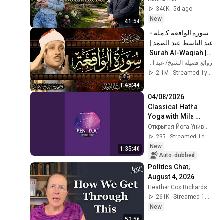
Александра 
346K
5d ago
Васильева в Литве 
New
41:54
.
سورة الواقعة كاملة - 
عبد الباسط عبد الصمد | 
Surah Al-Waqiah | 
Abdulbasit 
روائع فضيلة الشيخ/ عبد الباسط عبد الصمد
Abdussamad
2.1M
Streamed 1y ago
1:48:44
04/08/2026 
Classical Hatha 
Yoga with Mila 
Kasumova
Открытая Йога Универсальный Канал
297
Streamed 1d ago
New
1:35:40
Auto-dubbed
Politics Chat, 
August 4, 2026
Heather Cox Richardson
261K
Streamed 1d ago
New
52:56