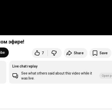
ом эфире!
ibe
7
Share
Save
Live chat replay
See what others said about this video while it
Open p
was live.