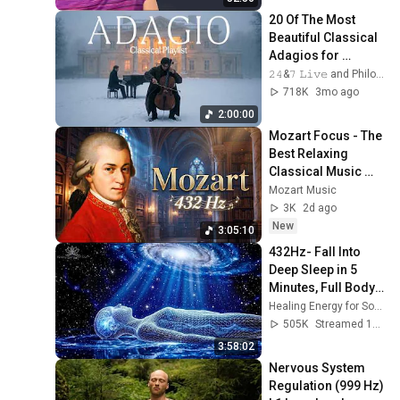
20 Of The Most 
Beautiful Classical 
Adagios for 
Relaxation and 
𝟸𝟺&𝟽 𝙻𝚒𝚟𝚎 and Philosophical Instrumentals
Peace in 
718K
3mo ago
Rachmaninoff Style
2:00:00
Mozart Focus - The 
Best Relaxing 
Classical Music 
Ever By Mozart - 
Mozart Music
Music for Studying, 
3K
2d ago
Concentration
New
3:05:10
432Hz- Fall Into 
Deep Sleep in 5 
Minutes, Full Body 
Detox, Remove All 
Healing Energy for Soul
Negative 
505K
Streamed 1mo ago
Blockages
3:58:02
Nervous System 
Regulation (999 Hz) 