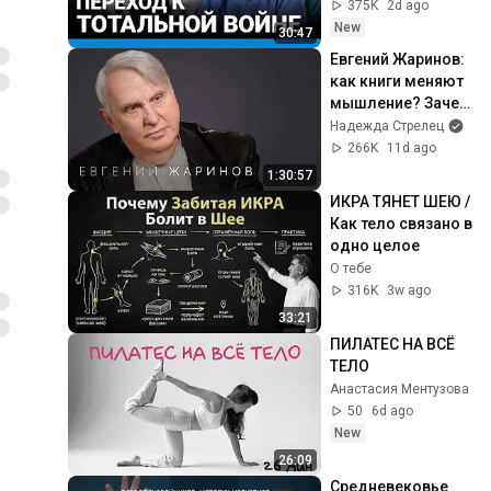
военному 
375K
2d ago
положению | 
New
30:47
Пастухов, 
Евгений Жаринов: 
Еловский
как книги меняют 
мышление? Зачем 
читать серьезную 
Надежда Стрелец
литературу
266K
11d ago
1:30:57
ИКРА ТЯНЕТ ШЕЮ / 
Как тело связано в 
одно целое
О тебе
316K
3w ago
33:21
ПИЛАТЕС НА ВСЁ 
ТЕЛО
Анастасия Ментузова
50
6d ago
New
26:09
Средневековье 