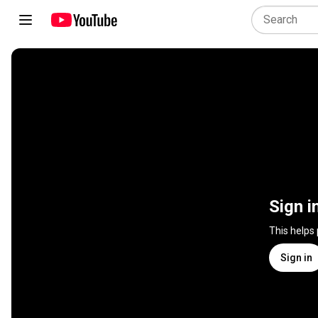
Sign i
This helps
Sign in