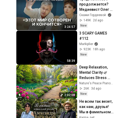
продолжается? 
Медиевист Олег 
Воскобойников в 
Скажи Гордеевой
«Скажи 
149K
2d ago
Гордеевой»
New
3:24:57
3 SCARY GAMES 
#112
Markiplier
923K
18h ago
New
58:39
Deep Relaxation, 
Mental Clarity 🌿 
Reduces Stress 
and Anxiety, Calms 
Nature's Peace Piano and Enjoy Peace
the Mind
26K
3d ago
New
2:02:08
Не всем так везет, 
как нам, друзья!
Мы в фамильном 
поместье  
Karina_net