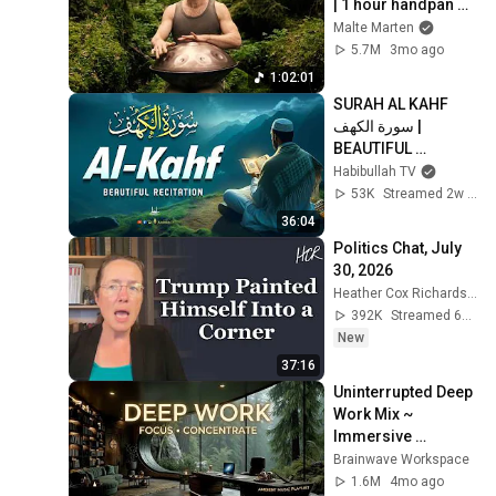
| 1 hour handpan 
music | Malte 
Malte Marten
Marten
5.7M
3mo ago
1:02:01
SURAH AL KAHF 
سورة الكهف | 
BEAUTIFUL 
CALMING 
Habibullah TV
RECITATION TO 
53K
Streamed 2w ago
SOOTHE YOUR 
36:04
HEART | Habibullah 
Politics Chat, July 
TV
30, 2026
Heather Cox Richardson
392K
Streamed 6d ago
New
37:16
Uninterrupted Deep 
Work Mix ~ 
Immersive 
Productivity 
Brainwave Workspace
Soundscape ~ 
1.6M
4mo ago