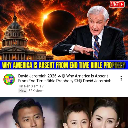
1:30:26
David Jeremiah 2026 🔥🔴 Why America Is Absent
From End Time Bible Prophecy 💥🔴 David Jeremiah
Sermons
Tin Nên Xem TV
New
53K views