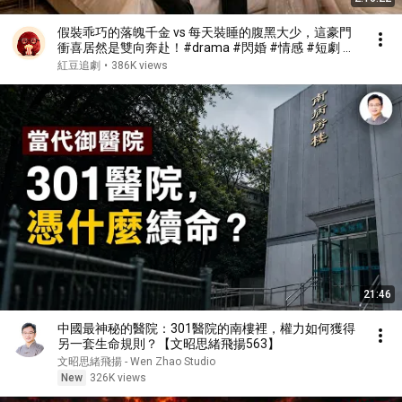
假裝乖巧的落魄千金 vs 每天裝睡的腹黑大少，這豪門
衝喜居然是雙向奔赴！#drama #閃婚 #情感 #短劇 #
女頻 #現代 #甜寵愛情劇
紅豆追劇
•
386K views
21:46
中國最神秘的醫院：301醫院的南樓裡，權力如何獲得
另一套生命規則？【文昭思緒飛揚563】
文昭思緒飛揚 - Wen Zhao Studio
New
326K views