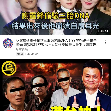
1:34:54
謝霆鋒偷拔張柏芝三胎頭髮驗DNA！99 99%親子報告
曝光 謝賢臨終密談揭開香港娛樂圈最大懸案 #謝霆鋒
#張柏芝 #謝賢 #Marcus
星事追訪
New
17K views