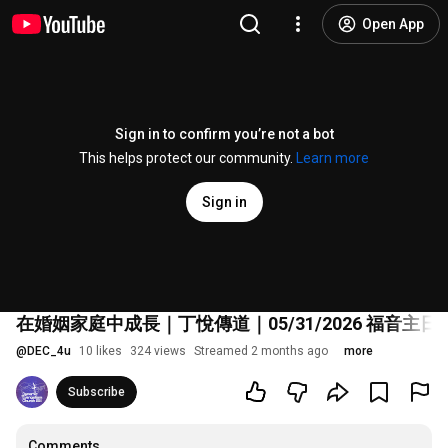
Open App
Sign in to confirm you’re not a bot
This helps protect our community.
Learn more
Sign in
在婚姻家庭中成長｜丁悅傳道｜05/31/2026 福音主
@
DEC_4u
10 likes
324 views
Streamed 2 months ago
more
Subscribe
Comments