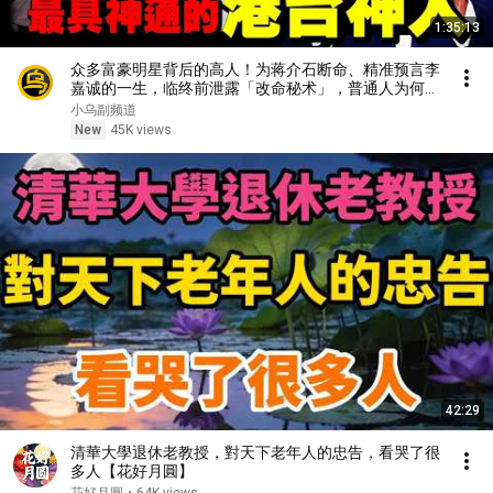
1:35:13
众多富豪明星背后的高人！为蒋介石断命、精准预言李
嘉诚的一生，临终前泄露「改命秘术」，普通人为何忙
忙碌碌却赚不到钱？1小时中间无广告合集[She's
小乌副频道
Xiaowu 小乌]
New
45K views
42:29
清華大學退休老教授，對天下老年人的忠告，看哭了很
多人【花好月圓】