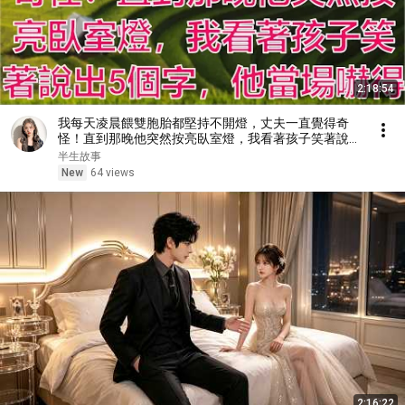
2:18:54
我每天凌晨餵雙胞胎都堅持不開燈，丈夫一直覺得奇
怪！直到那晚他突然按亮臥室燈，我看著孩子笑著說出
5個字，他當場嚇得癱軟在地，轉身瘋狂逃出家門……#
半生故事
為人處世 #正能量 #故事分享 #生活經驗 #情感 #故
New
64 views
2:16:22