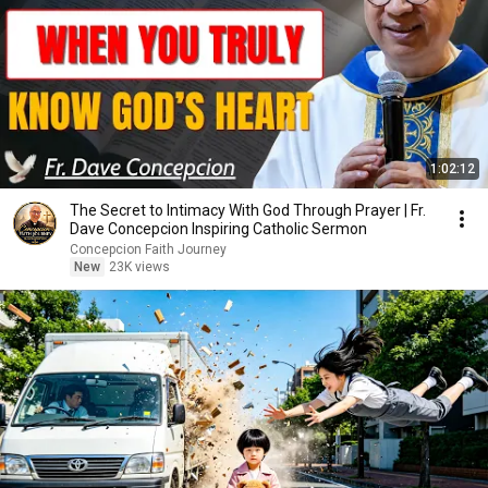
1:02:12
The Secret to Intimacy With God Through Prayer | Fr.
Dave Concepcion Inspiring Catholic Sermon
Concepcion Faith Journey
New
23K views