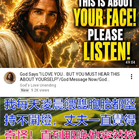
49:04
God Says:"I LOVE YOU... BUT YOU MUST HEAR THIS
ABOUT YOURSELF!"/God Message Now/God
Message
God's Love Unending
New
9.2K views