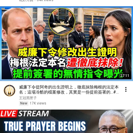
花好月圓
•
64K views
27:11
威廉下令從阿奇的出生證明上，徹底抹除梅根的法定本
名；這場冷酷的檔案修改，其實是一份提前簽署的…#
英國王室 #哈里王子 #梅根 #查尔斯 #卡米拉 #威廉王
王冠黑匣子
子 #凯特王妃 #王室新聞 #皇室八卦
New
17K views