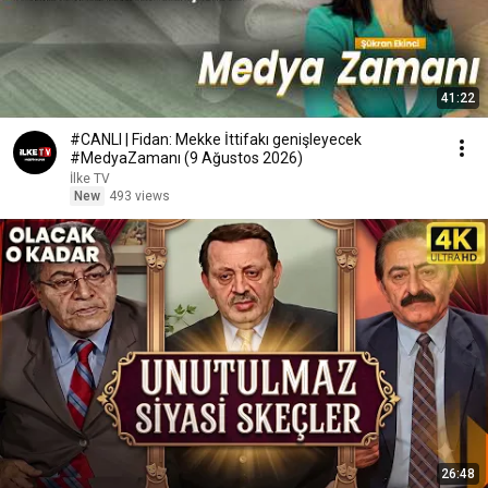
41:22
#CANLI | Fidan: Mekke İttifakı genişleyecek
#MedyaZamanı (9 Ağustos 2026)
İlke TV
New
493 views
26:48