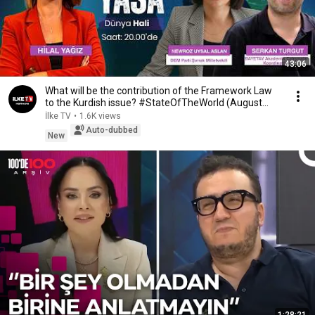
43:06
What will be the contribution of the Framework Law
to the Kurdish issue? #StateOfTheWorld (August...
İlke TV
•
1.6K views
Auto-dubbed
New