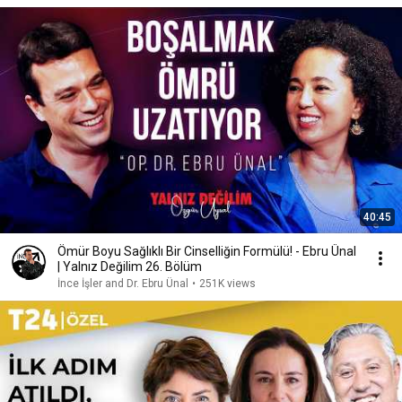
40:45
Ömür Boyu Sağlıklı Bir Cinselliğin Formülü! - Ebru Ünal
| Yalnız Değilim 26. Bölüm
İnce İşler and Dr. Ebru Ünal
•
251K views