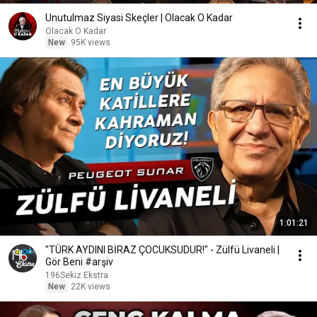
Unutulmaz Siyasi Skeçler | Olacak O Kadar
Olacak O Kadar
New
95K views
1:01:21
"TÜRK AYDINI BİRAZ ÇOCUKSUDUR!" - Zülfü Livaneli |
Gör Beni #arşiv
196Sekiz Ekstra
New
22K views