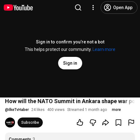
Open App
Sign in to confirm you’re not a bot
This helps protect our community.
Learn more
Sign in
How will the NATO Summit in Ankara shape war polic
@
ilkeTvHaber
24 likes
400 views
Streamed 1 month ago
more
Subscribe
Comments
3