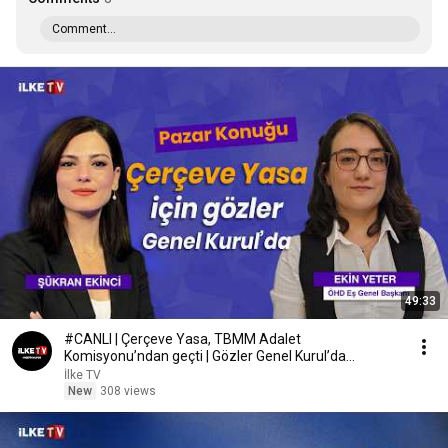
Comment...
49:33
#CANLI | Çerçeve Yasa, TBMM Adalet
Komisyonu’ndan geçti | Gözler Genel Kurul’da
#PazarKonuğu
İlke TV
New
308 views