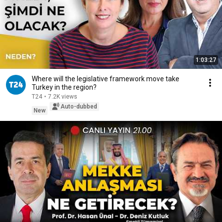
1:03:27
Where will the legislative framework move take
Turkey in the region?
T24
•
7.2K views
Auto-dubbed
New