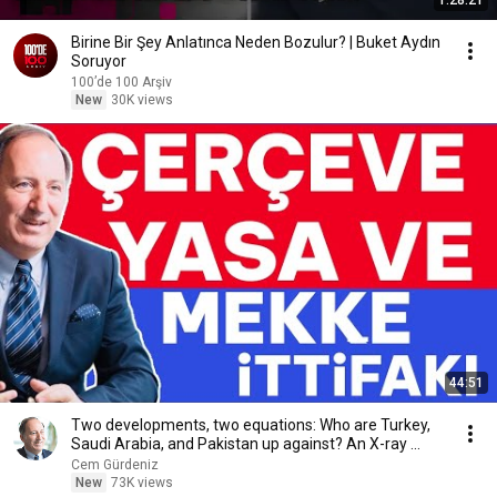
1:28:21
Birine Bir Şey Anlatınca Neden Bozulur? | Buket Aydın
Soruyor
100’de 100 Arşiv
New
30K views
44:51
Two developments, two equations: Who are Turkey,
Saudi Arabia, and Pakistan up against? An X-ray ...
Cem Gürdeniz
New
73K views