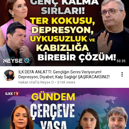
50:35
İLK DEFA ANLATTI: Gençliğin Sırrını Veriyorum!
Depresyon, Diyabet, Kalp Sağlığı! ŞAŞIRACAKSINIZ!
Hakan Ural'la Neyse O
•
616K views