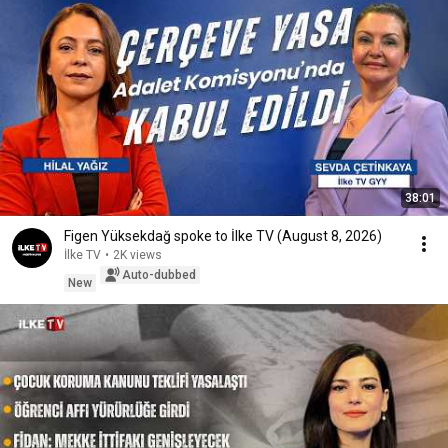
38:01
Figen Yüksekdağ spoke to İlke TV (August 8, 2026)
İlke TV
•
2K views
Auto-dubbed
New