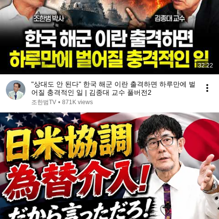
32:22
"상대도 안 된다" 한국 해군 이란 출격하면 하루만에 벌
어질 충격적인 일 | 김종대 교수 풀버전2
조한범TV
•
871K views