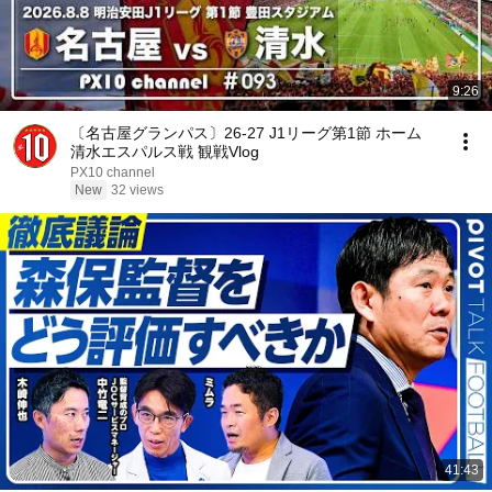
9:26
〔名古屋グランパス〕26-27 J1リーグ第1節 ホーム
清水エスパルス戦 観戦Vlog
PX10 channel
New
32 views
41:43