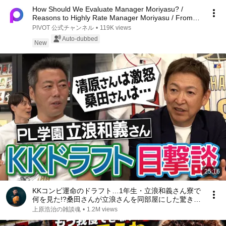
How Should We Evaluate Manager Moriyasu? /
Reasons to Highly Rate Manager Moriyasu / From
Top-Dow...
PIVOT 公式チャンネル
•
119K views
Auto-dubbed
New
25:16
KKコンビ運命のドラフト…1年生・立浪和義さん寮で
何を見た!?桑田さんが立浪さんを同部屋にした驚きの
理由!?ライバル同級生の笑撃人生!?立浪さんもPL炒飯
上原浩治の雑談魂
•
1.2M views
作ってた!?PL学園寮生活【②/５】