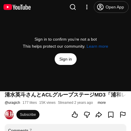
Open App
Sign in to confirm you’re not a bot
This helps protect our community.
Learn more
Sign in
清水英斗さんとACLグループステージMD3「浦和レ
@
uragich
177 likes
15K views
Streamed 2 years ago
more
Subscribe
Comments
7