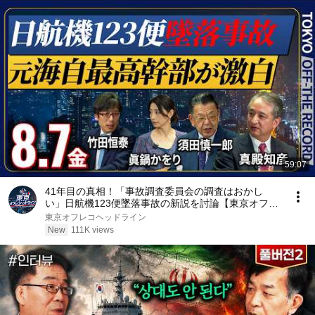
59:07
41年目の真相！「事故調査委員会の調査はおかし
い」日航機123便墜落事故の新説を討論【東京オフレ
コヘッドライン#12】#須田慎一郎 #眞鍋かをり ＃長
東京オフレコヘッドライン
尾賢 #竹田恒泰 #日航機墜落 #自衛隊
New
111K views