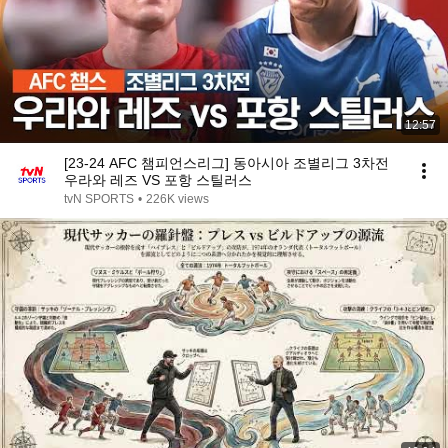
12:57
[23-24 AFC 챔피언스리그] 동아시아 조별리그 3차전
우라와 레즈 VS 포항 스틸러스
tvN SPORTS
•
226K views