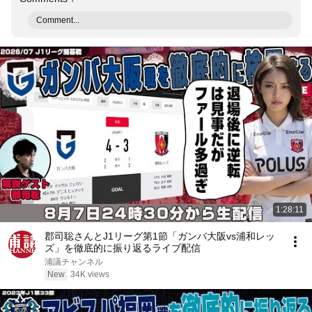
Comment...
1:28:11
郡司聡さんとJ1リーグ第1節「ガンバ大阪vs浦和レッ
ズ」を徹底的に振り返るライブ配信
浦議チャンネル
New
34K views