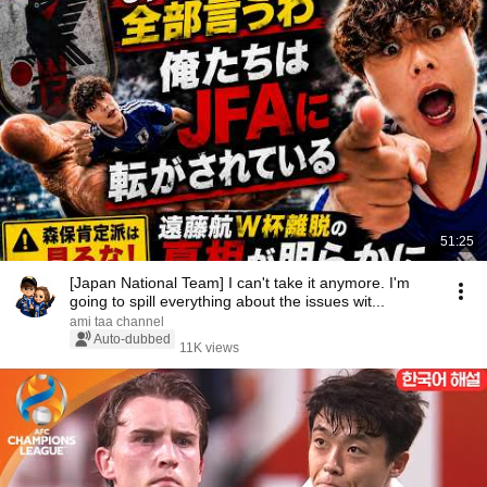
51:25
[Japan National Team] I can't take it anymore. I'm
going to spill everything about the issues wit...
ami taa channel
Auto-dubbed
11K views