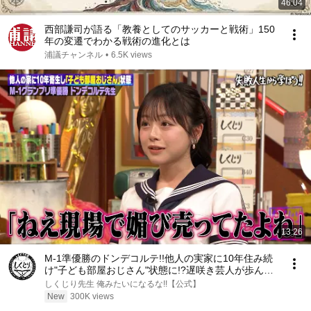
46:04
西部謙司が語る「教養としてのサッカーと戦術」150
年の変遷でわかる戦術の進化とは
浦議チャンネル
•
6.5K views
13:26
M-1準優勝のドンデコルテ!!他人の実家に10年住み続
け"子ども部屋おじさん"状態に!?遅咲き芸人が歩んだ
波乱の人生とは!?
しくじり先生 俺みたいになるな!!【公式】
New
300K views