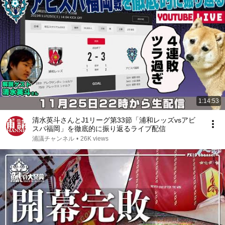
1:14:53
清水英斗さんとJ1リーグ第33節「浦和レッズvsアビ
スパ福岡」を徹底的に振り返るライブ配信
浦議チャンネル
•
26K views