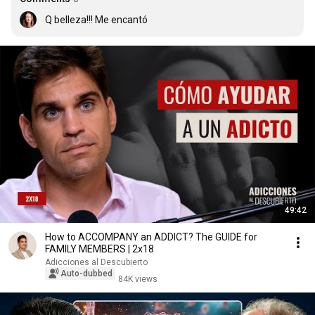
Q belleza!!! Me encantó
49:42
How to ACCOMPANY an ADDICT? The GUIDE for
FAMILY MEMBERS | 2x18
Adicciones al Descubierto
Auto-dubbed
84K views