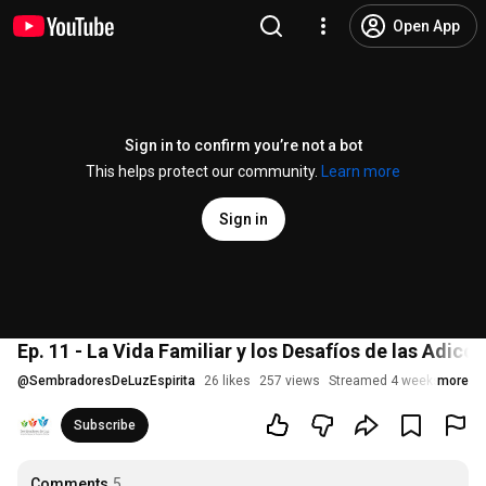
Open App
Sign in to confirm you’re not a bot
This helps protect our community.
Learn more
Sign in
Ep. 11 - La Vida Familiar y los Desafíos de las Adi
@
SembradoresDeLuzEspirita
26 likes
257 views
Streamed 4 weeks ago
more
Subscribe
Comments
5