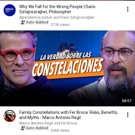
Why We Fall for the Wrong People | Darío
Sztajnszrajber, Philosopher
AprendemosJuntos and Darío Sztajnszrajber
Auto-dubbed
373K views
58:57
Family Constellations with Fer Broca: Risks, Benefits,
and Myths - Marco Antonio Regil
Marco Antonio Regil and Fer Broca
Auto-dubbed
536K views