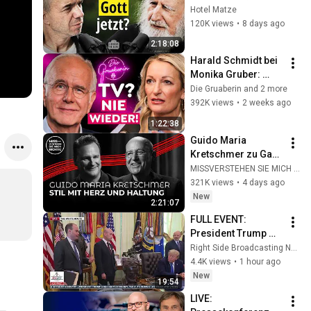
Sehnsucht und die 
Hotel Matze
Hoffnung in dunklen 
120K views
•
8 days ago
Zeiten
2:18:08
Harald Schmidt bei 
Monika Gruber: 
Warum er nie mehr 
Die Gruaberin and 2 more
ins Fernsehen 
392K views
•
2 weeks ago
zurückkehrt!
1:22:38
Guido Maria 
Kretschmer zu Gast 
bei Gregor Gysi
MISSVERSTEHEN SIE MICH RICHTIG
321K views
•
4 days ago
New
2:21:07
FULL EVENT: 
President Trump 
Signs Historic 
Right Side Broadcasting Network
Executive Orders on 
4.4K views
•
1 hour ago
Birthright 
New
19:54
Citizenship - 
LIVE: 
08/06/26