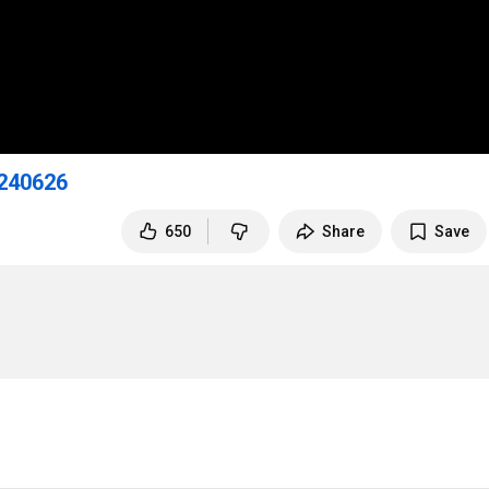
240626
650
Share
Save