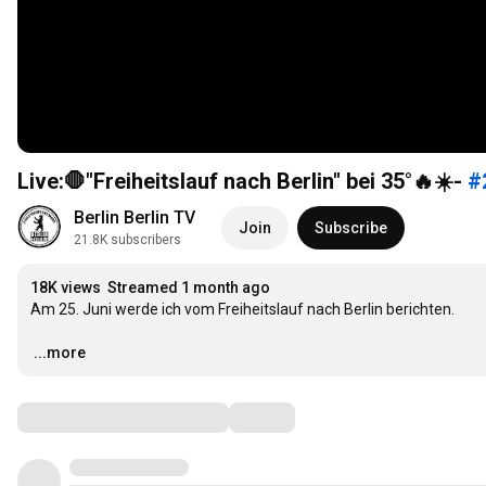
Live:🛑"Freiheitslauf nach Berlin" bei 35°🔥☀️-
#
Berlin Berlin TV
Join
Subscribe
21.8K subscribers
18K views
Streamed 1 month ago
Am 25. Juni werde ich vom Freiheitslauf nach Berlin berichten.

…
...more
Comments