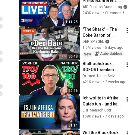
Pressekonferenz 
der AfD-Fraktion - 
AfD-Fraktion Bundestag
Diese Woche im 
243K views
•
Streamed 6 months ago
Bundestag
1:11:25
"The Shark" – The 
Coke Baron of 
Hamburg Harbor | 
DER SPIEGEL
SPIEGEL TV
1.5M views
•
5 days ago
Auto-dubbed
New
36:48
Bluthochdruck 
SOFORT senken 
ohne Tabletten - 3 
Dr. med. Ulrich Selz
TOP Methoden
421K views
•
2 weeks ago
29:56
Ich wollte in Afrika 
Gutes tun - und kam 
traumatisiert 
ERF Mensch Gott
zurück!
168K views
•
7 days ago
51:14
Will the BlackRock 