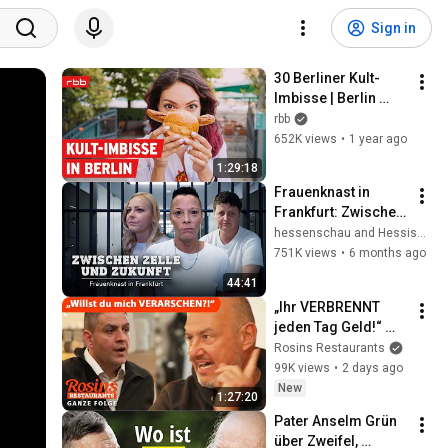
Sign in
30 Berliner Kult-
Imbisse | Berlin 
erleben | Reportage
rbb
652K views
•
1 year ago
1:29:18
Frauenknast in 
Frankfurt: Zwischen 
Zelle und Zukunft 
hessenschau and Hessischer Rundfunk
(Doku)
751K views
•
6 months ago
44:41
„Ihr VERBRENNT 
jeden Tag Geld!“ 
Rosin platzt 
Rosins Restaurants
endgültig der 
99K views
•
2 days ago
Kragen | Ganze 
New
1:27:20
Folge | Rosins 
Pater Anselm Grün 
Restaurants
über Zweifel, 