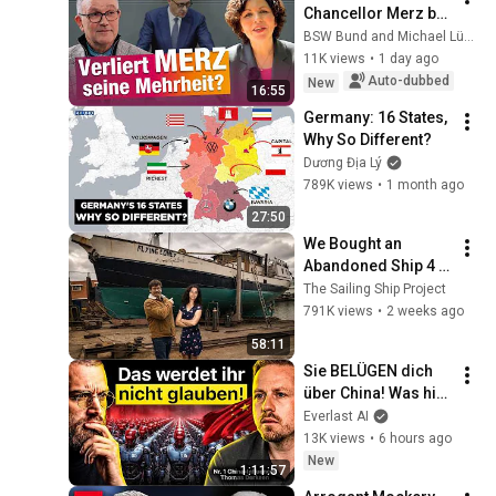
Chancellor Merz be 
toppled? Amira 
BSW Bund and Michael Lüders
Mohamed Ali & 
11K views
•
1 day ago
Michael Lüders | 
Auto-dubbed
New
16:55
Seen differen...
Germany: 16 States, 
Why So Different?
Dương Địa Lý
789K views
•
1 month ago
27:50
We Bought an 
Abandoned Ship 4 
Years Ago... This Is 
The Sailing Ship Project
What Happened
791K views
•
2 weeks ago
58:11
Sie BELÜGEN dich 
über China! Was hier 
Realität ist, glaubt 
Everlast AI
mir niemand - 
13K views
•
6 hours ago
China-Insider 
New
1:11:57
Derksen