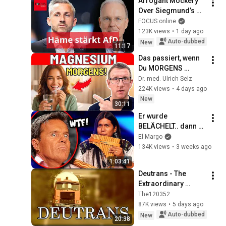
Arrogant Mockery 
Over Siegmund’s 
Degree Helps the 
FOCUS online
AfD
123K views
•
1 day ago
Auto-dubbed
New
11:17
Das passiert, wenn 
Du MORGENS 
Magnesium 
Dr. med. Ulrich Selz
nimmst!
224K views
•
4 days ago
New
30:11
Er wurde 
BELÄCHELT.. dann 
spielte er 
El Margo
PANFLÖTE! 😲
134K views
•
3 weeks ago
1:03:41
Deutrans - The 
Extraordinary 
Shipping Company
The120352
87K views
•
5 days ago
Auto-dubbed
New
20:38