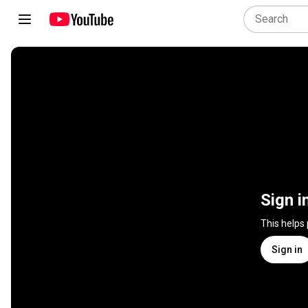
Sign i
This helps
Sign in