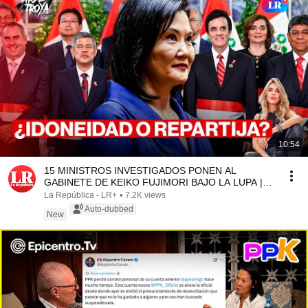
10:54
15 MINISTROS INVESTIGADOS PONEN AL
GABINETE DE KEIKO FUJIMORI BAJO LA LUPA |
ARDE TROYA CON OXENFORD
La República - LR+
•
7.2K views
Auto-dubbed
New