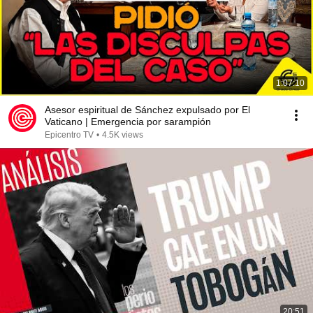
1:07:10
Asesor espiritual de Sánchez expulsado por El
Vaticano | Emergencia por sarampión
Epicentro TV
•
4.5K views
20:51