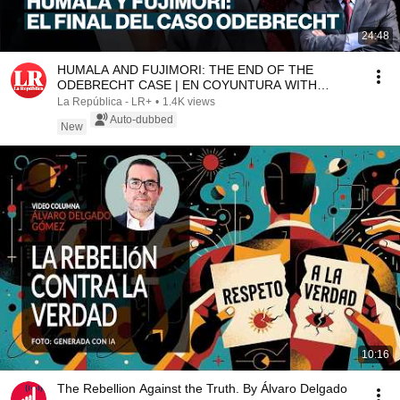
24:48
HUMALA AND FUJIMORI: THE END OF THE
ODEBRECHT CASE | EN COYUNTURA WITH
CÉSAR AZABACHE
La República - LR+
•
1.4K views
Auto-dubbed
New
10:16
The Rebellion Against the Truth. By Álvaro Delgado