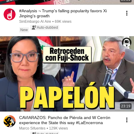
#Analysis ¬ Trump's falling popularity favors Xi
Jinping's growth
SinEmbargo Al Aire
•
69K views
Auto-dubbed
New
23:19
CAVIARAZOS: Pancho de Piérola and W Cerrón
experience the State this way #LaEncerrona
Marco Sifuentes
•
129K views