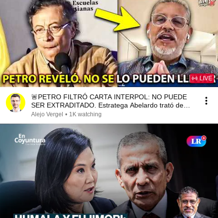
LIVE
🚨PETRO FILTRÓ CARTA INTERPOL: NO PUEDE
SER EXTRADITADO. Estratega Abelardo trató de
tontos votantes
Alejo Vergel
•
1K watching