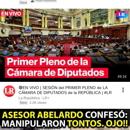
Auto-dubbed
New
49:16
🔴EN VIVO | SESIÓN del PRIMER PLENO de LA
CÁMARA DE DIPUTADOS de la REPÚBLICA | #LR
La República - LR+
New
3.2K views