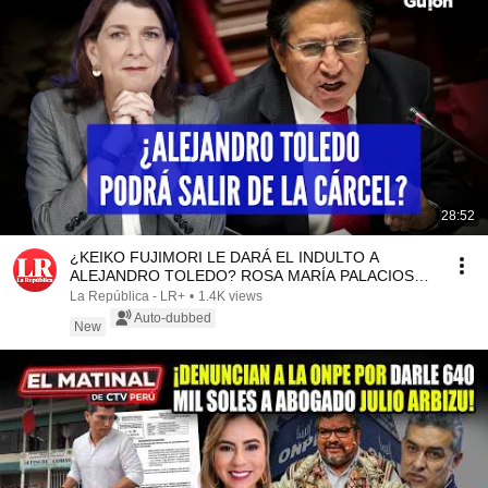
28:52
¿KEIKO FUJIMORI LE DARÁ EL INDULTO A
ALEJANDRO TOLEDO? ROSA MARÍA PALACIOS
LO ANALIZA | SIN GUION
La República - LR+
•
1.4K views
Auto-dubbed
New