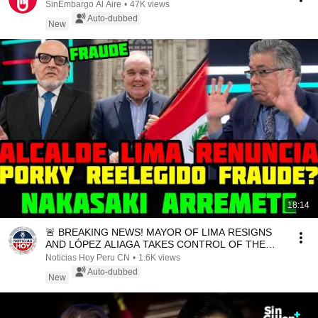
SinEmbargo Al Aire
•
47K views
Auto-dubbed
New
18:14
🚨 BREAKING NEWS! MAYOR OF LIMA RESIGNS
AND LÓPEZ ALIAGA TAKES CONTROL OF THE
MUNICIPALITY
Noticias Hoy Peru CN
•
1.6K views
Auto-dubbed
New