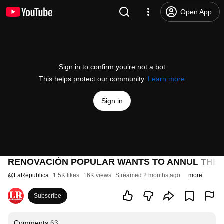
Open App
Sign in to confirm you’re not a bot
This helps protect our community.
Learn more
Sign in
RENOVACIÓN POPULAR WANTS TO ANNUL THE R
@
LaRepublica
1.5K likes
16K views
Streamed 2 months ago
more
Subscribe
Comments
63