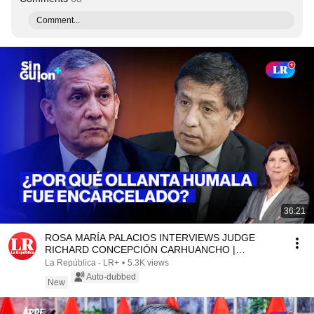
Comment...
36:21
ROSA MARÍA PALACIOS INTERVIEWS JUDGE
RICHARD CONCEPCIÓN CARHUANCHO |
WITHOUT A SCRIPT
La República - LR+
•
5.3K views
Auto-dubbed
New