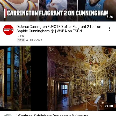
5:26
DiJonai Carrington EJECTED after Flagrant 2 foul on
Sophie Cunningham 😳 | WNBA on ESPN
ESPN
New
431K views
24:30