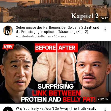
24:12
Geheimnisse des Parthenon: Der Goldene Schnitt und
die Entasis gegen optische Täuschung (Kap. 2)
Architektur-Archiv-Roman
•
10 views
2:02:05
Why Your Belly Fat Won't Go Away (The Truth Finally