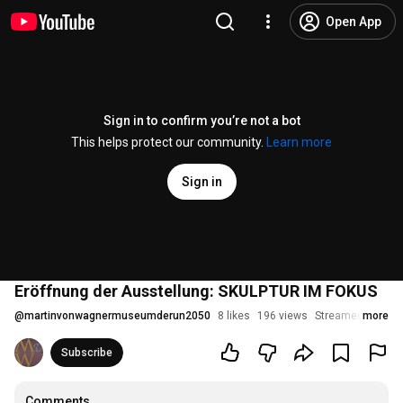
Open App
Sign in to confirm you’re not a bot
This helps protect our community.
Learn more
Sign in
Eröffnung der Ausstellung: SKULPTUR IM FOKUS
@
martinvonwagnermuseumderun2050
8 likes
196 views
Streamed 2 mont
more
Subscribe
Comments