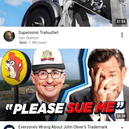
21:56
Supersonic Trebuchet
Tom Stanton
New
1.3M views
26:38
Everyone’s Wrong About John Oliver’s Trademark