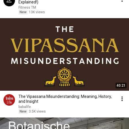
Explained!)
Fitness TM
New
13K views
40:21
The Vipassana Misunderstanding: Meaning, History,
and Insight
babalife
New
3.5K views