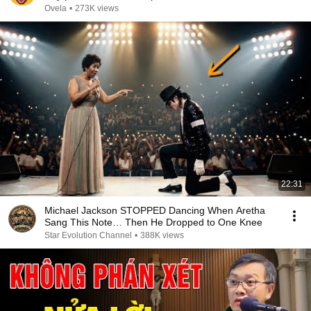
Ovela
•
273K views
22:31
Michael Jackson STOPPED Dancing When Aretha
Sang This Note… Then He Dropped to One Knee
Star Evolution Channel
•
388K views