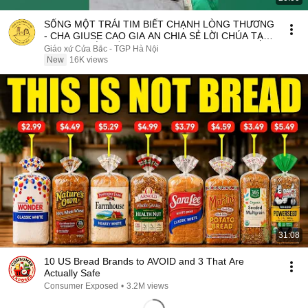
SỐNG MỘT TRÁI TIM BIẾT CHẠNH LÒNG THƯƠNG
- CHA GIUSE CAO GIA AN CHIA SẺ LỜI CHÚA TẠI
GIÁO XỨ CỬA BẮC
Giáo xứ Cửa Bắc - TGP Hà Nội
New
16K views
31:08
10 US Bread Brands to AVOID and 3 That Are
Actually Safe
Consumer Exposed
•
3.2M views