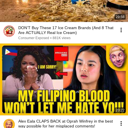
29:58
DON’T Buy These 17 Ice Cream Brands (And 8 That
Are ACTUALLY Real Ice Cream)
Consumer Exposed
•
881K views
20:22
Alex Eala CLAPS BACK at Oprah Winfrey in the best
way possible for her misplaced comments!