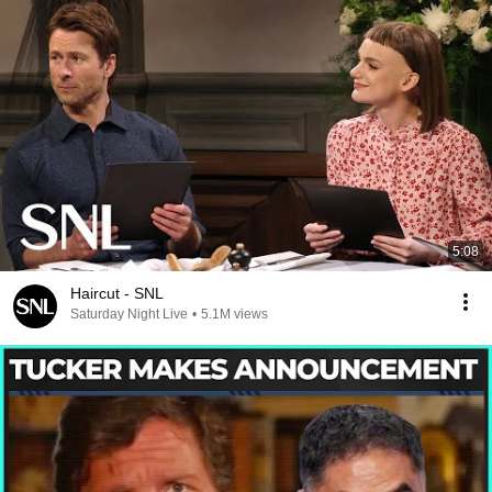
5:08
Haircut - SNL
Saturday Night Live
•
5.1M views