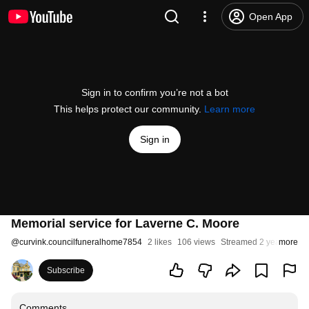
Open App
Sign in to confirm you’re not a bot
This helps protect our community.
Learn more
Sign in
Memorial service for Laverne C. Moore
@
curvink.councilfuneralhome7854
2 likes
106 views
Streamed 2 years ago
more
Subscribe
Comments