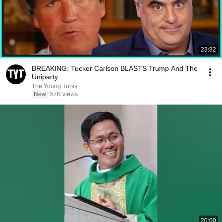
23:32
BREAKING: Tucker Carlson BLASTS Trump And The
Uniparty
The Young Turks
New
57K views
20:00