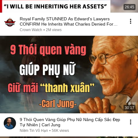
26:45
Royal Family STUNNED As Edward's Lawyers
CONFIRM He Inherits What Charles Denied For
Years!
Crown Watch
•
2M views
30:17
9 Thói Quen Vàng Giúp Phụ Nữ Nâng Cấp Sắc Đẹp
Tự Nhiên | Carl Jung
Niềm Tin Vô Hạn
•
56K views