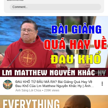
Comment...
1:01:51
ĐAU KHỔ TỪ ĐÂU MÀ RA? Bài Giảng Quá Hay Về
Đau Khổ Của Lm Matthew Nguyễn Khắc Hy | Ánh
Sáng Lời Chúa
Ánh Sáng Lời Chúa
•
239K views