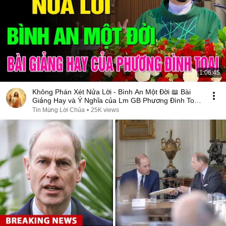
1:06:45
Không Phán Xét Nửa Lời - Bình An Một Đời 📖 Bài
Giảng Hay và Ý Nghĩa của Lm GB Phương Đình Toại,
MI
Tin Mừng Lời Chúa
•
25K views