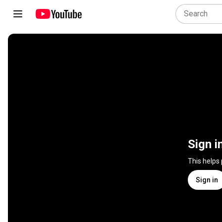
Sign i
This helps
Sign in