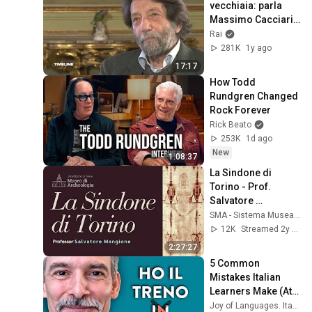
vecchiaia: parla 
Massimo Cacciari - 
Timeline 
Rai
20/04/2025
281K
1y ago
17:17
How Todd 
Rundgren Changed 
Rock Forever
Rick Beato
253K
1d ago
New
1:08:37
La Sindone di 
Torino - Prof. 
Salvatore 
Mangione
SMA - Sistema Museale d'Ateneo Università di Pavia
12K
Streamed 2y ago
2:27:27
5 Common 
Mistakes Italian 
Learners Make (At 
Any Level)
Joy of Languages. Italian