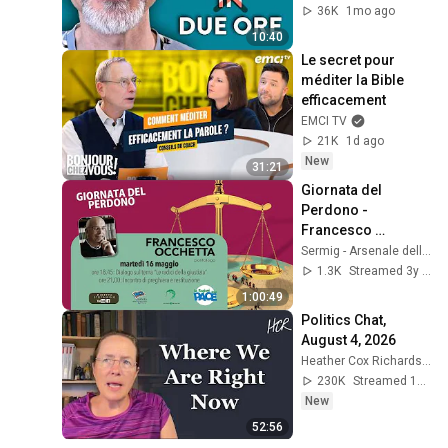
36K
1mo ago
10:40
Le secret pour 
méditer la Bible 
efficacement
EMCI TV
21K
1d ago
New
31:21
Giornata del 
Perdono - 
Francesco 
Occhetta al Sermig 
Sermig - Arsenale della Pace
- Università del 
1.3K
Streamed 3y ago
Dialogo
1:00:49
Politics Chat, 
August 4, 2026
Heather Cox Richardson
230K
Streamed 1d ago
New
52:56