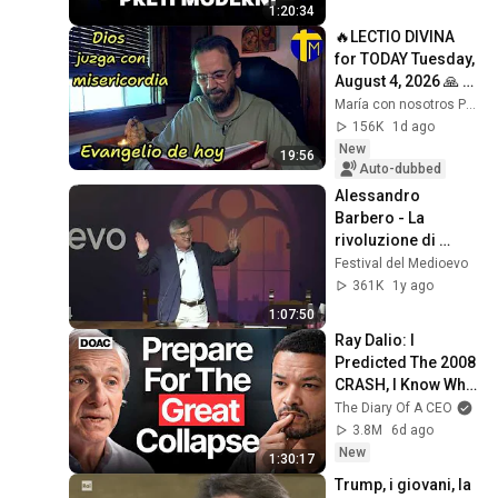
1:20:34
🔥LECTIO DIVINA 
for TODAY Tuesday, 
August 4, 2026 🙏 
TODAY'S GOSPEL 
María con nosotros Predicaciones
Tuesday 8/4/2026 
156K
1d ago
(Mt 15:1-2, 10...
New
19:56
Auto-dubbed
Alessandro 
Barbero - La 
rivoluzione di 
Francesco d'Assisi
Festival del Medioevo
361K
1y ago
1:07:50
Ray Dalio: I 
Predicted The 2008 
CRASH, I Know What 
Comes Next!
The Diary Of A CEO
3.8M
6d ago
New
1:30:17
Trump, i giovani, la 