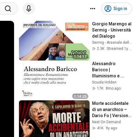
Sign in
Giorgio Marengo al 
Sermig - Università 
del Dialogo
Sermig - Arsenale della Pace
2.3K
Streamed 1y ago
1:14:17
Alessandro 
Baricco | 
Illuminismo e 
Romanticismo: 
Scuola Holden
come capire una 
17K
8mo ago
mutazione molto 
1:14:25
simile alla nostra
Morte accidentale 
di un anarchico – 
Dario Fo | Versione 
integrale
Next On Demand
41K
9y ago
2:06:49