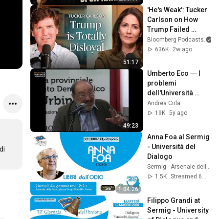
'He's Weak': Tucker 
Carlson on How 
Trump Failed 
America | The 
Bloomberg Podcasts
a
Mishal Husain 
636K
2w ago
Show
51:17
Umberto Eco 一 I 
problemi 
dell'Università 
italiana (2012)
Andrea Cirla
19K
5y ago
49:23
Anna Foa al Sermig 
- Università del 
i 
Dialogo
Sermig - Arsenale della Pace
1.5K
Streamed 6mo ago
1:04:26
Filippo Grandi at 
Sermig - University 