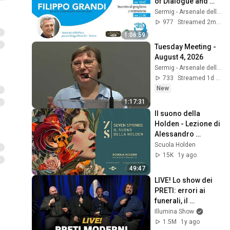
of Dialogue and 
Day of Forgiveness
Sermig - Arsenale della Pace
977
Streamed 2mo ago
1:06:59
Tuesday Meeting - 
August 4, 2026
Sermig - Arsenale della Pace
733
Streamed 1d ago
New
1:17:31
Il suono della 
Holden - Lezione di 
Alessandro 
Baricco
Scuola Holden
15K
1y ago
49:47
LIVE! Lo show dei 
PRETI: errori ai 
funerali, il 
dentifricio di Gesù, 
Illumina Show
nomi da Papa
1.5M
1y ago