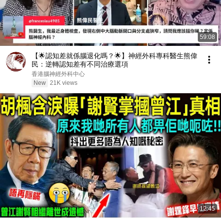
59:08
【🌟認知差就係腦退化嗎？🌟】神經外科專科醫生熊偉
民：逆轉認知差有不同治療選項
香港腦神經外科中心
New
21K views
12:45