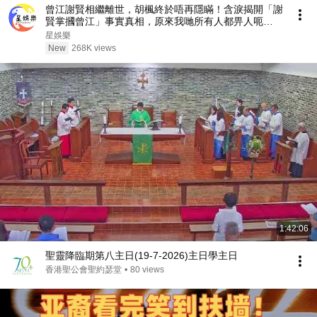
曾江謝賢相繼離世，胡楓終於唔再隱瞞！含淚揭開「謝
賢掌摑曾江」事實真相，原來我哋所有人都畀人呃
咗⋯⋯謝霆鋒早知實情！【星娛樂】#胡楓 #謝賢 #曾
星娛樂
江 #綜藝 #事實 #真相 #兄弟 #謝霆鋒
New
268K views
1:42:06
聖靈降臨期第八主日(19-7-2026)主日學主日
香港聖公會聖約瑟堂
•
80 views