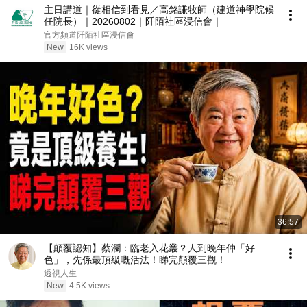
主日講道｜從相信到看見／高銘謙牧師（建道神學院候
任院長）｜20260802｜阡陌社區浸信會｜
官方頻道阡陌社區浸信會
New
16K views
36:57
【顛覆認知】蔡瀾：臨老入花叢？人到晚年仲「好
色」，先係最頂級嘅活法！睇完顛覆三觀！
透視人生
New
4.5K views