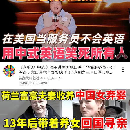
1:30:08
《喜单3》中式英语杀进美国脱口秀！华裔服务员不会
英语，靠口音把全场笑疯了！#喜剧之王单口季 #脱口
秀 #搞笑 #喜剧 #funny #综艺
笑翻天综艺社 and 叭叭一下
New
250K views