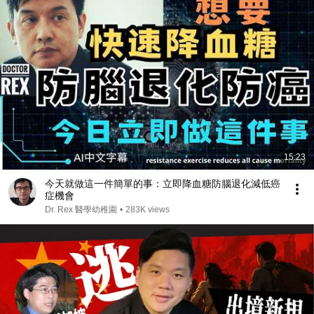
15:23
今天就做這一件簡單的事：立即降血糖防腦退化減低癌
症機會
Dr. Rex 醫學幼稚園
•
283K views