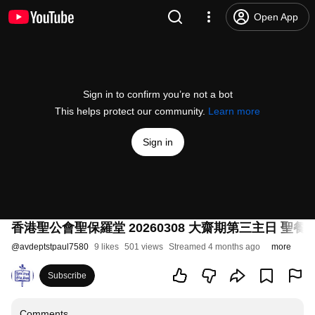
Open App
Sign in to confirm you’re not a bot
This helps protect our community.
Learn more
Sign in
香港聖公會聖保羅堂 20260308 大齋期第三主日 聖餐崇
@
avdeptstpaul7580
9 likes
501 views
Streamed 4 months ago
more
Subscribe
Comments