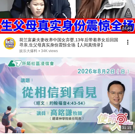
34:44
荷兰富豪夫妻收养中国女弃婴,13年后带着养女后回国
寻亲,生父母真实身份震惊全场【人间真情录】
娱乐大爆料
•
34K views
31:15