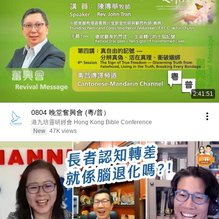
2:41:51
0804 晚堂奮興會 (粵/普）
港九培靈研經會 Hong Kong Bible Conference
New
47K views