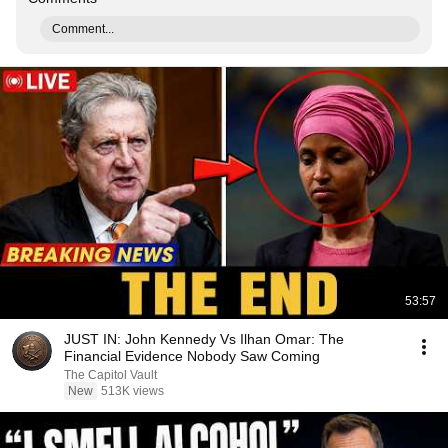
Comment...
53:57
JUST IN: John Kennedy Vs Ilhan Omar: The
Financial Evidence Nobody Saw Coming
The Capitol Vault
New
513K views