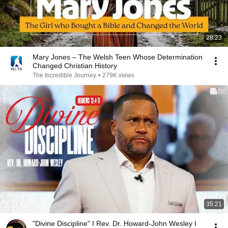
28:23
Mary Jones – The Welsh Teen Whose Determination
Changed Christian History
The Incredible Journey
•
279K views
35:21
"Divine Discipline" I Rev. Dr. Howard-John Wesley I