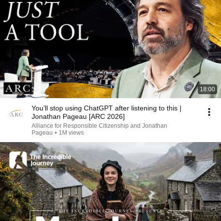
18:00
You’ll stop using ChatGPT after listening to this |
Jonathan Pageau [ARC 2026]
Alliance for Responsible Citizenship and Jonathan
Pageau
•
1M views