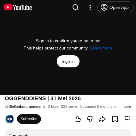
Open App
Sign in to confirm you’re not a bot
This helps protect our community.
Learn more
Sign in
OGGENDDIENS | 31 Mei 2026
@
Stellenberg-gemeente
3 likes
323 views
Streamed 2 months ago
more
Subscribe
Comments