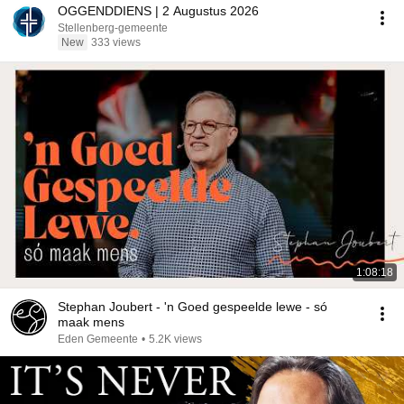
OGGENDDIENS | 2 Augustus 2026
Stellenberg-gemeente
New
333 views
1:08:18
Stephan Joubert - 'n Goed gespeelde lewe - só
maak mens
Eden Gemeente
•
5.2K views