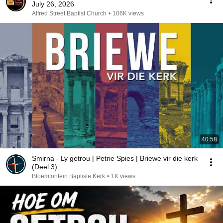
July 26, 2026
Alfred Street Baptist Church
•
106K views
40:58
Smirna - Ly getrou | Petrie Spies | Briewe vir die kerk
(Deel 3)
Bloemfontein Baptiste Kerk
•
1K views