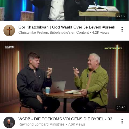
27:02
Gor Khatchikyan | God Waakt Over Je Leven! #preek
Christelijke Preken, Bijbelstudie's en Content
•
4.2K views
29:59
WSDB - DIE TOEKOMS VOLGENS DIE BYBEL - 02
Raymond Lombard Ministries
•
7.6K views