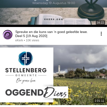
39:22
Spreuke en die kuns van ‘n goed geleefde lewe.
Deel 5 [19 Aug 2020]
eKerk
•
10K views
1:01:11