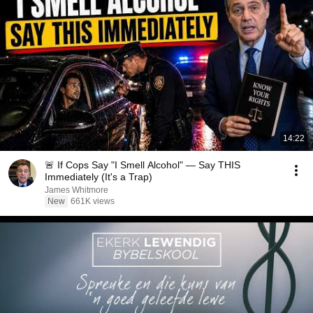
14:22
🚨 If Cops Say "I Smell Alcohol" — Say THIS
Immediately (It's a Trap)
James Whitmore
New
661K views