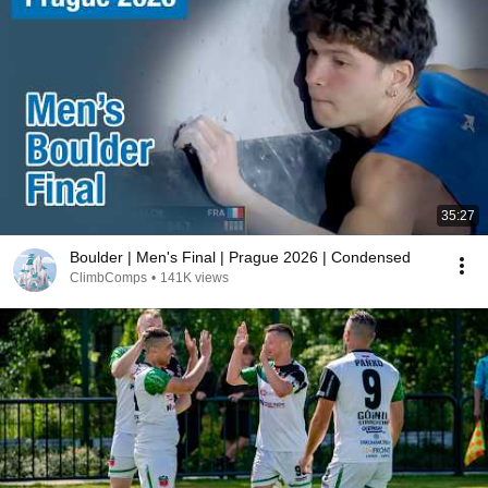
35:27
Boulder | Men's Final | Prague 2026 | Condensed
ClimbComps
•
141K views