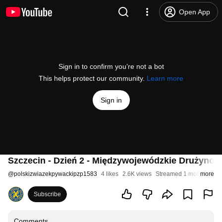
Open App
Sign in to confirm you’re not a bot
This helps protect our community.
Learn more
Sign in
Szczecin - Dzień 2 - Międzywojewódzkie Drużynowe
@
polskizwiazekpywackipzp1583
4 likes
2.6K views
Streamed 1 month ago
more
Subscribe
Comments