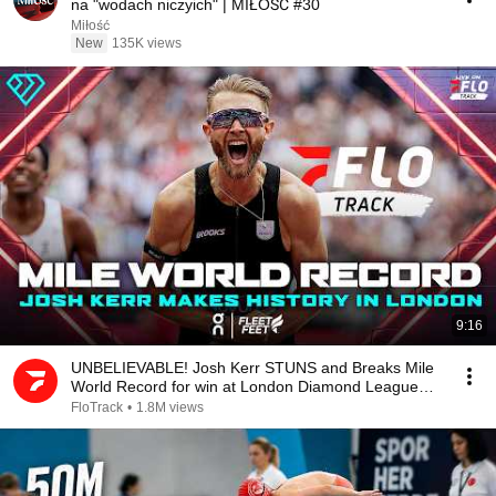
na "wodach niczyich" | MIŁOŚĆ #30
Miłość
New
135K views
9:16
UNBELIEVABLE! Josh Kerr STUNS and Breaks Mile
World Record for win at London Diamond League
2026
FloTrack
•
1.8M views