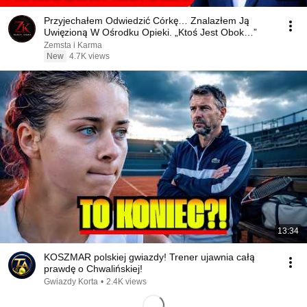
Przyjechałem Odwiedzić Córkę… Znalazłem Ją
Uwięzioną W Ośrodku Opieki. „Ktoś Jest Obok…”
Zemsta i Karma
New
4.7K views
13:34
KOSZMAR polskiej gwiazdy! Trener ujawnia całą
prawdę o Chwalińskiej!
Gwiazdy Korta
•
2.4K views