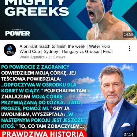
14:59
A brilliant match to finish the week | Water Polo
World Cup | Sydney | Hungary vs Greece | Final
World Aquatics
•
25K views
37:14