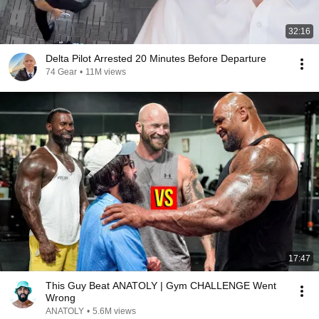
32:16
Delta Pilot Arrested 20 Minutes Before Departure
74 Gear
•
11M views
17:47
This Guy Beat ANATOLY | Gym CHALLENGE Went
Wrong
ANATOLY
•
5.6M views