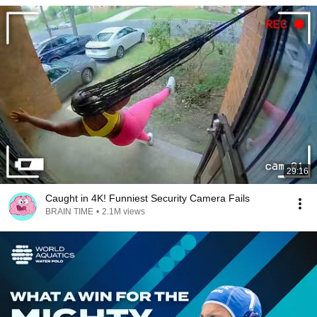
29:16
Caught in 4K! Funniest Security Camera Fails
BRAIN TIME
•
2.1M views