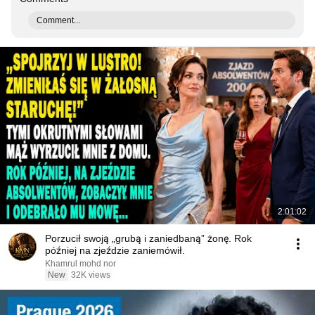
Comment...
2:01:02
Porzucił swoją „grubą i zaniedbaną” żonę. Rok
później na zjeździe zaniemówił.
Khamrul mohd nor
New
32K views