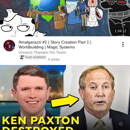
1:34:12
Amalgarazzi #2 | Story Creation Part 1 |
Worldbuilding | Magic Systems
Universo Thanátos Ton Theón
Auto-dubbed
4 views