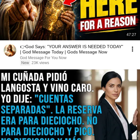
47:27
👉God Says: "YOUR ANSWER IS NEEDED TODAY"
| God Message Today | Gods Message Now
God Message For You Now
New
23K views