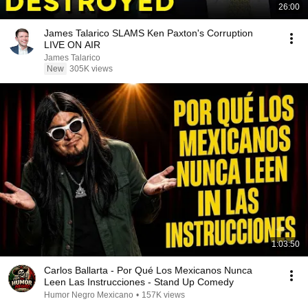
26:00
James Talarico SLAMS Ken Paxton's Corruption
LIVE ON AIR
James Talarico
New
305K views
1:03:50
Carlos Ballarta - Por Qué Los Mexicanos Nunca
Leen Las Instrucciones - Stand Up Comedy
Humor Negro Mexicano
•
157K views