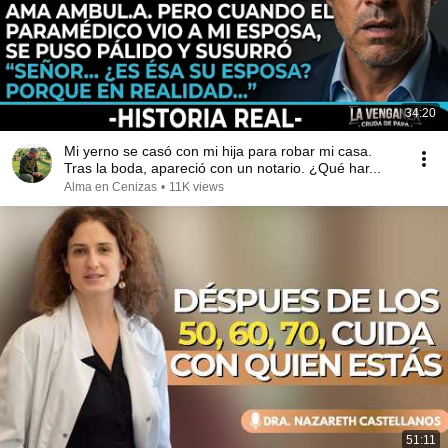
34:20
Mi yerno se casó con mi hija para robar mi casa.
Tras la boda, apareció con un notario. ¿Qué har...
Alma en Cenizas
•
11K views
51:11