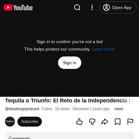
Open App
Sign in to confirm you’re not a bot
This helps protect our community.
Learn more
Sign in
Tequila o Triunfo: El Reto de la Independencia |
@
desahogopodcast
3 likes
19 views
Streamed 2 years ago
more
Subscribe
Comments