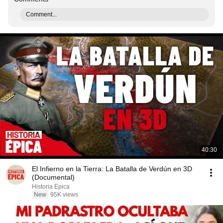
Comment...
40:30
El Infierno en la Tierra: La Batalla de Verdún en 3D
(Documental)
Historia Épica
New
95K views