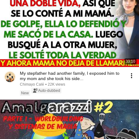
33:10
My stepfather had another family, I exposed him to
my mom and she took his side...
Chimayo Calé
•
22K views
Auto-dubbed
New