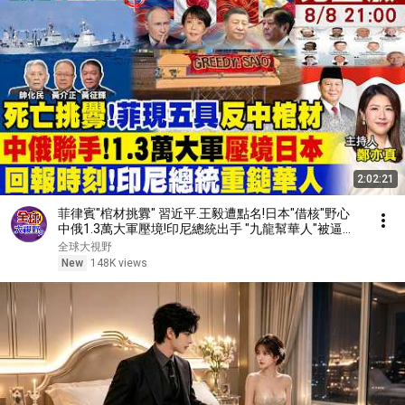
2:02:21
菲律賓"棺材挑釁" 習近平.王毅遭點名!日本"借核"野心
中俄1.3萬大軍壓境!印尼總統出手 "九龍幫華人"被逼割
肉!【#前進戰略高地】20260808完整版 @全球大視野
全球大視野
Global_Vision
New
148K views