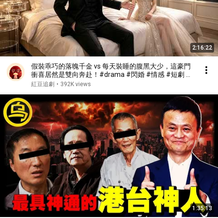
2:16:22
假裝乖巧的落魄千金 vs 每天裝睡的腹黑大少，這豪門
衝喜居然是雙向奔赴！#drama #閃婚 #情感 #短劇 #
女頻 #現代 #甜寵愛情劇
紅豆追劇
•
392K views
1:35:13