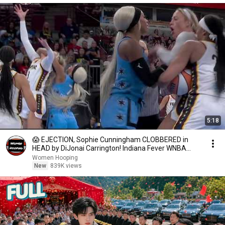
5:18
😱 EJECTION, Sophie Cunningham CLOBBERED in
HEAD by DiJonai Carrington! Indiana Fever WNBA
basketball
Women Hooping
New
839K views