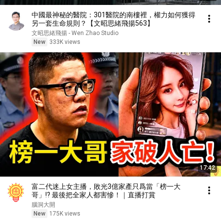
中國最神秘的醫院：301醫院的南樓裡，權力如何獲得
另一套生命規則？【文昭思緒飛揚563】
文昭思緒飛揚 - Wen Zhao Studio
New
333K views
17:42
富二代迷上女主播，敗光3億家產只爲當「榜一大
哥」!? 最後把全家人都害慘！｜直播打賞
腦洞大開
New
175K views