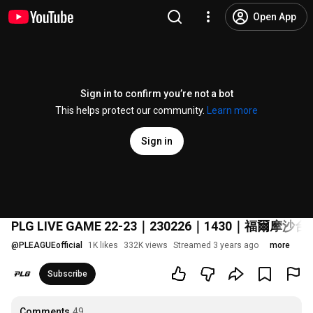
Open App
Sign in to confirm you’re not a bot
This helps protect our community.
Learn more
Sign in
PLG LIVE GAME 22-23｜230226｜1430｜福爾
@
PLEAGUEofficial
1K likes
332K views
Streamed 3 years ago
more
Subscribe
Comments
49