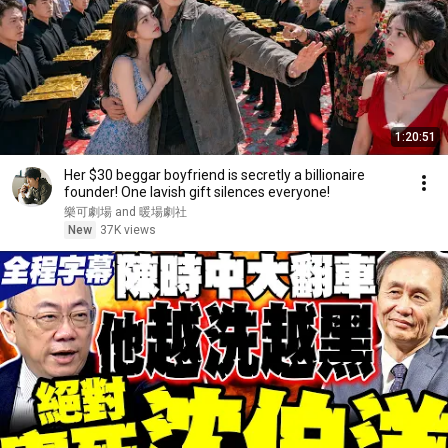
1:20:51
Her $30 beggar boyfriend is secretly a billionaire
founder! One lavish gift silences everyone!
樂可劇場 and 暖場劇社
New
37K views