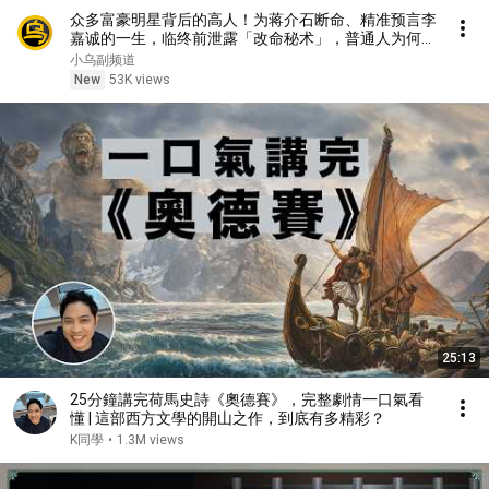
众多富豪明星背后的高人！为蒋介石断命、精准预言李
嘉诚的一生，临终前泄露「改命秘术」，普通人为何忙
忙碌碌却赚不到钱？1小时中间无广告合集[She's
小乌副频道
Xiaowu 小乌]
New
53K views
25:13
25分鐘講完荷馬史詩《奧德賽》，完整劇情一口氣看
懂 | 這部西方文學的開山之作，到底有多精彩？
K同學
•
1.3M views