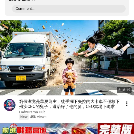
Comment...
2:18:19
窮保潔竟是華夏龍主，徒手攔下失控的大卡車不僅救下
殘疾CEO的兒子，還治好了他的腿，CEO當場下跪求取
他。 【戰神媽咪：殘障總裁寵上天】
LadyDrama Hub
New
45K views