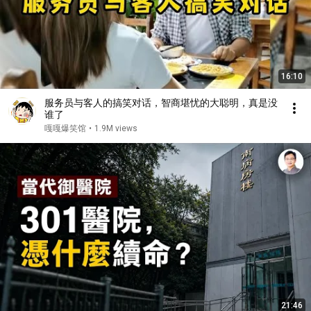
16:10
服务员与客人的搞笑对话，智商堪忧的大聪明，真是没
谁了
嘎嘎爆笑馆
•
1.9M views
21:46