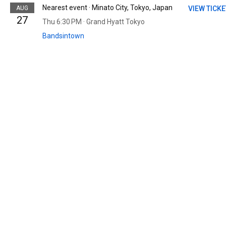
Nearest event · Minato City, Tokyo, Japan
AUG
VIEW TICK
27
Thu 6:30 PM · Grand Hyatt Tokyo
Bandsintown