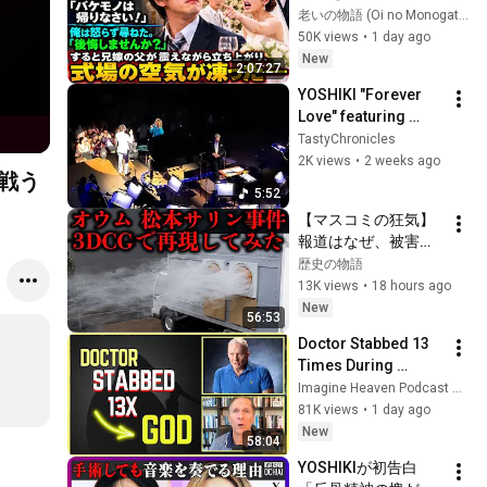
だ。「バケモノは帰
老いの物語 (Oi no Monogatari)
価値」特別座談会
りなさい！」俺は怒
50K views
•
1 day ago
らず尋ねた。「後悔
New
2:07:27
しませんか？」する
YOSHIKI "Forever 
と兄嫁の父が震えな
Love" featuring 
がら立ち上がり、式
Josh Groban The 
TastyChronicles
場の空気が凍った
Music Center Walt 
2K views
•
2 weeks ago
――
で戦う
Disney Concert Hall 
5:52
Los Angeles
【マスコミの狂気】
報道はなぜ、被害者
を犯人にしたのか？8
歴史の物語
人死亡、600人負傷
13K views
•
18 hours ago
の大惨事、松本サリ
New
56:53
ン事件の全貌を3DCG
Doctor Stabbed 13 
で再現
Times During 
Murder Attempt - 
Imagine Heaven Podcast with John Burke
Then God Showed 
81K views
•
1 day ago
Up | Near Death 
New
58:04
Experience
YOSHIKIが初告白