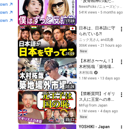
「反骨精神の塊だっ
town
た」X JAPAN結成の
NewsPicks /ニューズピックス
裏側、各メンバーへ
town
541K views
•
5 months ago
の想い、AI×音楽の可
town
17:39
能性とは？【落合陽
日本は、日本語に守
一】
られている⁈
ニック兄さん and高桑
306K views
•
21 hours ago
New
25:09
【木村さ〜〜ん！】
木村拓哉「築地場外
市場」を歩く（前
木村拓哉
編）
1.1M views
•
13 days ago
20:24
【禁断質問】イギリ
ス人に王室への本音
を全部聞いてみた
MrFuji from Japan
「王室は本当に必
1.1M views
•
4 days ago
要？」
New
45:17
YOSHIKI - Japan 