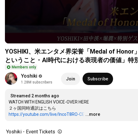
YOSHIKI、米エンタメ界栄誉「Medal of H
ということ・AI時代における表現者の価値」特
Members only
Yoshiki
Join
Subscribe
1.28M subscribers
Streamed 2 months ago
WATCH WITH ENGLISH VOICE-OVER HERE 

https://youtube.com/live/lncoT8RO-CE
…
...more
Yoshiki - Event Tickets