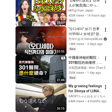
【海外の反応】日本
人が無意識にやって
いること、外国人に
MrFuji from Japan
は全部超能力でした
420K views
•
16 hours ago
New
55:07
'오디세이' 보기 전후 
아무때나 보세요! 영
화의 프리퀄이라 할 
천재이승국 GeniusSKLee
수 있는 일리아스 이
148K views
•
2 days ago
야기 간단 정리!
New
33:55
中國最神秘的醫院：
301醫院的南樓裡，
權力如何獲得另一套
文昭思緒飛揚 - Wen Zhao Studio
生命規則？【文昭思
250K views
•
1 day ago
緒飛揚563】
New
21:46
My growing feelings 
for Shinya of LUNA 
SEA
GACKTちゃんねる がくちゃん
640K views
•
4 months ago
26:10