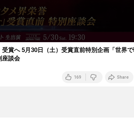
onor」受賞へ 5月30日（土）受賞直前特別企画「世界
別座談会
169
Share