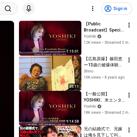
Sign in
【Public 
Broadcast】Special 
Roundtable 
Yoshiki
Discussion | 
12K views
•
Streamed 2 months ago
YOSHIKI × Kei 
1:15:01
Tanaka × Jun Hori × 
【広島原爆】篠田恵
Special Guest
ー13歳の被爆体験
【第二次世界大戦】
Shino
10K views
•
8 years ago
55:11
【一般公開】
YOSHIKI、米エンタ
メ界栄誉「Medal of 
Yoshiki
Honor」受賞へ 5月
18K views
•
Streamed 2 months ago
30日（土）受賞直前
1:14:58
特別企画「世界で戦
兄の結婚式で、兄嫁
うということ・AI時
は俺を見下して叫ん
代における表現者の