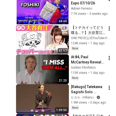
Expo 07/10/26
Adrien Ferreiro
7.7K views
•
3 weeks ago
48:44
【トナカイってどう
喋る…？】大谷育江
さんとワンピを語っ
ONE PIECE公式YouTubeチャンネル
てみた！【仲間がい
124K views
•
1 day ago
るよTube!!!!】
New
41:17
At 84, Paul 
McCartney Reveals 
the 5 People He 
Golden FilmRetro
Loved the Most
110K views
•
1 day ago
New
21:20
[Rakugo] Tatekawa 
Sagishi Solo 
Performance | Neko 
ヒカル（Hikaru）
no Sara (The Cat's 
1.9M views
•
3 days ago
Plate) / Manju Kowai 
New
1:09:50
(Afraid...