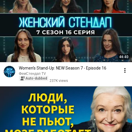
46:40
Women's Stand-Up: NEW Season 7 - Episode 16
ФемСтендап TV
Auto-dubbed
237K views