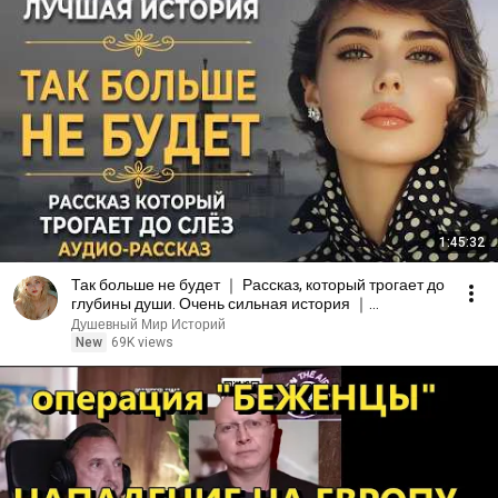
1:45:32
Так больше не будет ｜ Рассказ, который трогает до
глубины души. Очень сильная история ｜
Аудиорассказ
Душевный Мир Историй
New
69K views