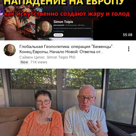
55:08
Глобальная Геополитика: операция "Беженцы".
Конец Европы, Начало Новой. Ответка от
Нетаниягу?
Саймон Ципис. Simon Tsipis PhD
New
71K views