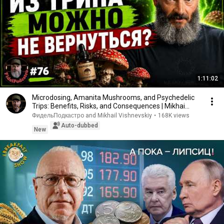
1:11:02
Microdosing, Amanita Mushrooms, and Psychedelic
Trips: Benefits, Risks, and Consequences | Mikhai...
ФидельПодкастрo and Mikhail Vishnevskiy
•
168K views
Auto-dubbed
New