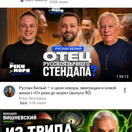
500K views
1:04:12
Руслан Белый — о цене юмора, эмиграции и новой
жизни | «От реки до моря» (выпуск 90)
Илья Аксельрод
New
67K views