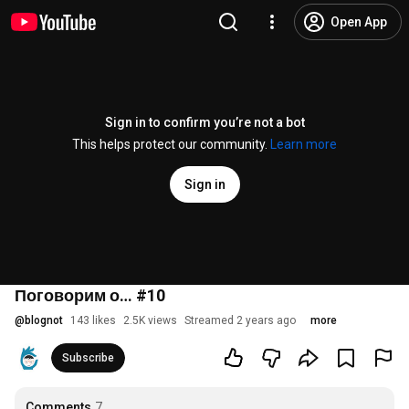
Open App
Sign in to confirm you’re not a bot
This helps protect our community.
Learn more
Sign in
Поговорим о… #10
@
blognot
143 likes
2.5K views
Streamed 2 years ago
more
Subscribe
Comments
7