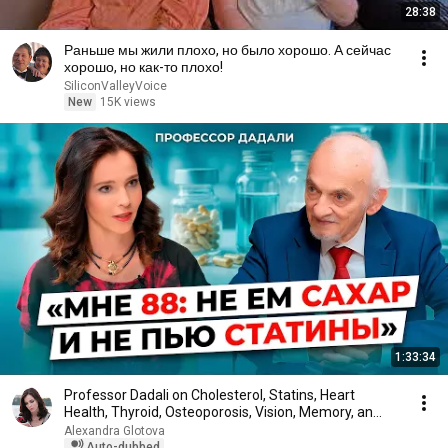
28:38
Раньше мы жили плохо, но было хорошо. А сейчас
хорошо, но как-то плохо!
SiliconValleyVoice
New
15K views
1:33:34
Professor Dadali on Cholesterol, Statins, Heart
Health, Thyroid, Osteoporosis, Vision, Memory, an...
Alexandra Glotova
Auto-dubbed