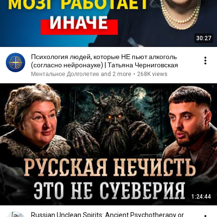
30:27
Психология людей, которые НЕ пьют алкоголь
(согласно нейронауке) | Татьяна Черниговская
Ментальное Долголетие and 2 more
•
268K views
1:24:44
Russian Unclean Spirits: Ancient Psychotherapy or