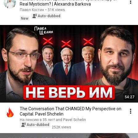
Real Mysticism? | Alexandra Barkova
Павел Костин
•
51K views
Auto-dubbed
New
54:27
The Conversation That CHANGED My Perspective on
Capital. Pavel Shchelin
На пенсию в 35 лет! and Pavel Schelin
Auto-dubbed
252K views