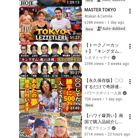
New
1:09:13
MASTER TOKYO
Atakan & Cemile
628K views
•
1 day ago
Auto-dubbed
New
51:27
【トークノーカッ
ト】『キングダム』 
山﨑賢人、吉沢亮、
シネマトゥデイ
橋本環奈、志尊淳、
239K views
•
3 weeks ago
神尾楓珠、山田裕
30:27
貴、三吉彩花、豊川
【永久保存版】〇〇
悦司、坂口憲二 要
するだけで奇跡連発
潤、小栗旬、佐藤信
※人生が激変するた
パワースポット一人旅
介監督が登壇！映画
った一つの方法※夢
70K views
•
1 day ago
『キングダム 魂の決
を叶える学校武田葉
New
戦』初日舞台あいさ
33:40
子さんパワースポッ
つ
【ハワイ爆買い】南
トインタビュー84
国で購入品紹介して
たらおでこが後退し
平成フラミンゴ
てきて緊急育毛
571K views
•
23 hours ago