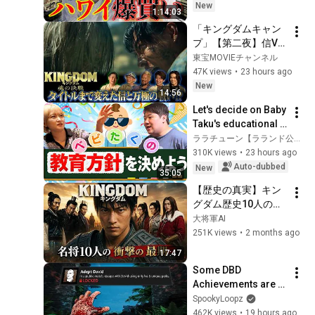
New
1:14:03
「キングダムキャン
プ」【第二夜】信VS
万極の一騎打ちシー
東宝MOVIEチャンネル
ンの裏側！｜映画
47K views
•
23 hours ago
『キングダム 魂の決
New
14:56
戦』大ヒット上映
Let's decide on Baby 
中！
Taku's educational 
philosophy.
ララチューン【ラランド公式】
310K views
•
23 hours ago
Auto-dubbed
New
35:05
【歴史の真実】キン
グダム歴史10人の衝
撃の最期 ~AI再現~
大将軍AI
251K views
•
2 months ago
17:47
Some DBD 
Achievements are 
Ridiculous! - Ep. 2
SpookyLoopz
462K views
•
19 hours ago