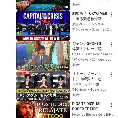
New
1:35:38
劇場版『TOKYO MER
～走る緊急救命室～ 
CAPITAL CRISIS』完
東宝MOVIEチャンネル
成披露試写会 舞台挨
315K views
•
Streamed 2 weeks ago
拶！《8月21日(金)公
50:52
開》
ジャンクSPORTS／ 
爆笑！トレード秘話
「野球人生最大の転
Lợi La ứ Team Hoàng Em 14
機」
161K views
•
20 hours ago
🅵🆄🅻🅻🆂🅷🅾🆆
New
44:04
【トークノーカッ
ト】山﨑賢人、志尊
淳、神尾楓珠、南海
シネマトゥデイ
キャンディーズ・山
34K views
•
4 days ago
里亮太が登壇！映画
New
26:55
『キングダム 魂の決
DIOS TE DICE: MI 
戦』特大ヒット御礼
PODER TE PIDE 
舞台あいさつ
RELÁJARTE Y 
Historias Eternas de la Biblia