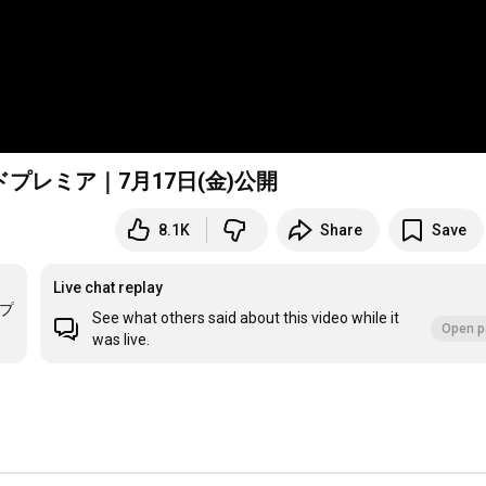
プレミア｜7月17日(金)公開
8.1K
Share
Save
Live chat replay
プ
See what others said about this video while it
Open p
was live.