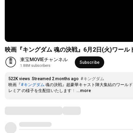
映画『キングダム 魂の決戦』6月2日(火)ワールド
東宝MOVIEチャンネル
Subscribe
1.88M subscribers
522K views
Streamed 2 months ago
#キングダム
映画『
#キングダム
 魂の決戦』超豪華キャスト陣大集結のワールド
レミア の様子を生配信いたします！
…
...more
Comments