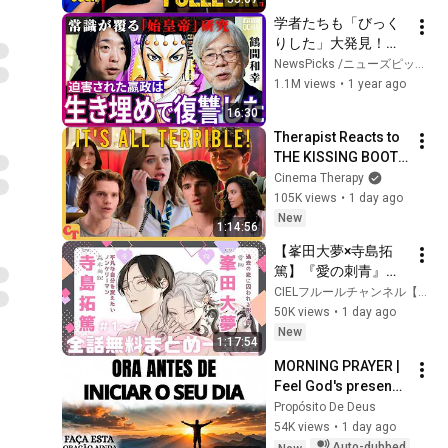
学者たちも「びっく
りした」大発見！
『キングダム』監修
NewsPicks /ニューズピックス
した“始皇帝研究”の
1.1M views
•
1 year ago
権威が裏話を激白！
16:30
『地下宮殿』に眠る
Therapist Reacts to 
謎、『不老不死』薬
THE KISSING BOOTH 
を求めた新証拠、“ハ
2
Cinema Therapy
イブリッドラクダ”と
105K views
•
1 day ago
兵馬俑、嬴政の真実
New
とは【落合陽一】
1:14:56
【峯田大夢×寺島拓
篤】『愛の刺青』全
話まとめ #リーマン 
CIELフルールチャンネル【全話無料BLボイスコミック更新中】
#メガネ受け #bl
50K views
•
1 day ago
New
1:17:54
MORNING PRAYER | 
Feel God's presence 
before starting your 
Propósito De Deus
day
54K views
•
1 day ago
Auto-dubbed