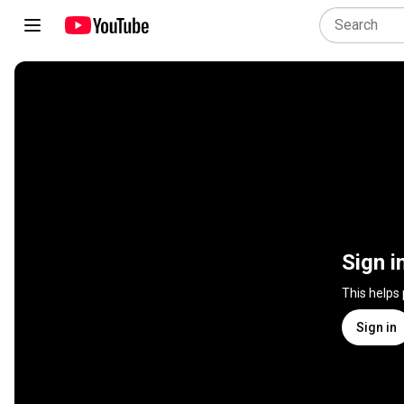
Sign i
This helps
Sign in