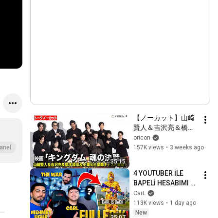
【ノーカット】山﨑
賢人＆吉沢亮＆橋本
環奈＆小栗旬ら『キ
oricon
ングダム』豪華キャ
157K views
•
3 weeks ago
anel
スト集結！映画『キ
35:15
ングダム 魂の決戦』 
4 YOUTUBER İLE 
初日舞台挨拶
BAPELİ HESABIMI 
FULLEDİK!
CarL
113K views
•
1 day ago
New
35:07