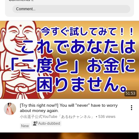
Comment...
51:53
[Try this right now!!] You will "never" have to worry
about money again.
小出遥子公式YouTube「あるねチャンネル」
•
536 views
Auto-dubbed
New