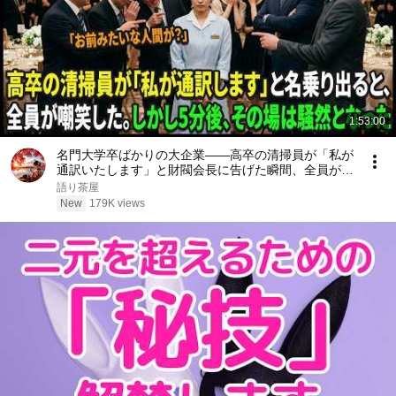
1:53:00
名門大学卒ばかりの大企業――高卒の清掃員が「私が
通訳いたします」と財閥会長に告げた瞬間、全員が嘲
笑した。しかし5分後、その場は静まり返った。#動
語り茶屋
エピソード#老後の物語 #家族の物語
New
179K views