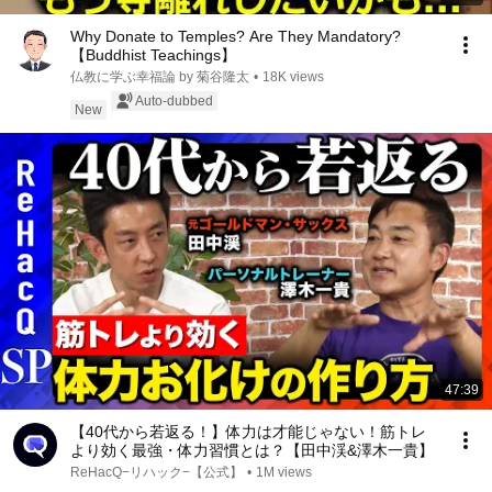
Why Donate to Temples? Are They Mandatory?
【Buddhist Teachings】
仏教に学ぶ幸福論 by 菊谷隆太
•
18K views
Auto-dubbed
New
47:39
【40代から若返る！】体力は才能じゃない！筋トレ
より効く最強・体力習慣とは？【田中渓&澤木一貴】
ReHacQ−リハック−【公式】
•
1M views