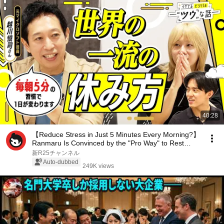
40:28
【Reduce Stress in Just 5 Minutes Every Morning?】
Ranmaru Is Convinced by the "Pro Way" to Rest
Pra...
新R25チャンネル
Auto-dubbed
249K views