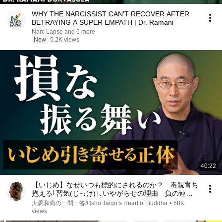
WHY THE NARCISSIST CAN'T RECOVER AFTER
BETRAYING A SUPER EMPATH | Dr. Ramani
Narc Lapse and 6 more
New
5.2K views
40:22
【いじめ】なぜいつも標的にされるのか？ 毒親育ち
抱える｢習気(じっけ)｣､いやがらせの理由 負の連鎖
を断つ方法｜大愚和尚の一問一答
大愚和尚の一問一答/Osho Taigu’s Heart of Buddha
•
68K
views