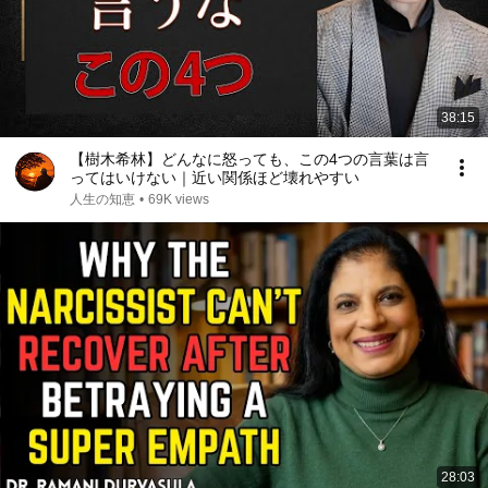
38:15
【樹木希林】どんなに怒っても、この4つの言葉は言
ってはいけない｜近い関係ほど壊れやすい
人生の知恵
•
69K views
28:03