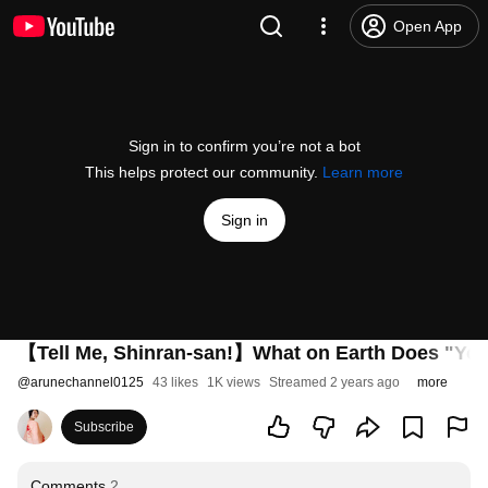
Open App
Sign in to confirm you’re not a bot
This helps protect our community.
Learn more
Sign in
【Tell Me, Shinran-san!】What on Earth Does "You 
@
arunechannel0125
43 likes
1K views
Streamed 2 years ago
more
Subscribe
Comments
2