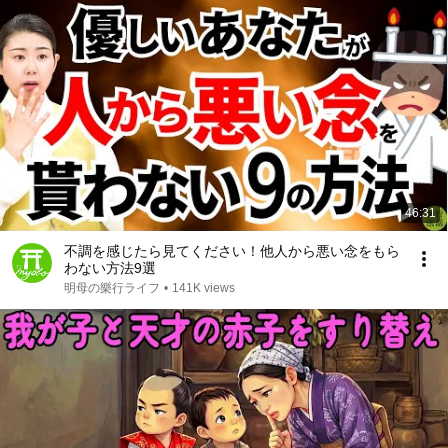
46:31
不調を感じたら見てください！他人から悪い念をもら
わない方法9選
明母の樂行ライフ
•
141K views