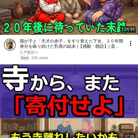
1:26:49
我が子と「天才の赤子」をすり替えた下女。２０年間
身分を偽り続けた乳母の結末 |【感動・朗読】| 昔話 |
江戸時代の物語 | 時代劇
江戸夜語り
New
15K views
27:26