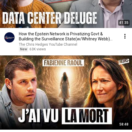
41:35
How the Epstein Network is Privatizing Govt &
Building the Surveillance State(w/Whitney Webb)
|TCHR
The Chris Hedges YouTube Channel
New
63K views
58:48