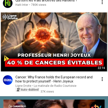
Qui sont les vrais ancêtres des Haïtiens ?
Haiti Inter
•
780K views
22:16
Cancer: Why France holds the European record and
how to protect yourself - Henri Joyeux
Ligne Droite • La matinale de Radio Courtoisie
Auto-dubbed
37K views