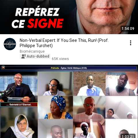
1:54:09
Non-Verbal Expert: If You See This, Run! (Prof.
Philippe Turchet)
Biomécanique
Auto-dubbed
65K views
1:03:21