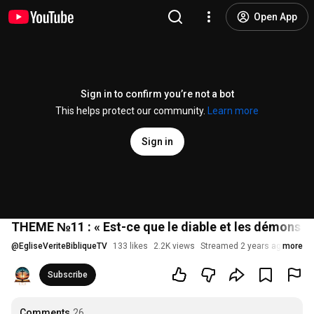
Open App
Sign in to confirm you’re not a bot
This helps protect our community.
Learn more
Sign in
THEME №11 : « Est-ce que le diable et les démons co
@
EgliseVeriteBibliqueTV
133 likes
2.2K views
Streamed 2 years ago
more
Subscribe
Comments
26