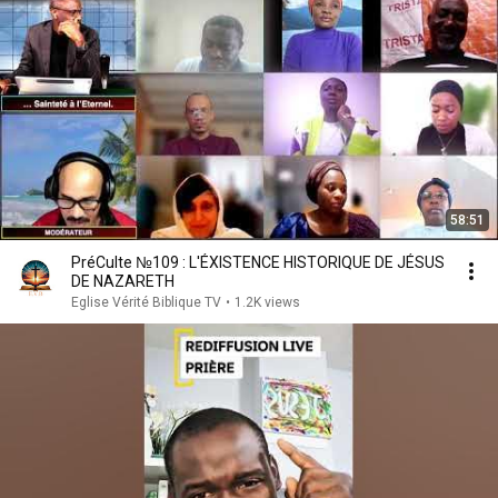
58:51
PréCulte №109 : L'ÉXISTENCE HISTORIQUE DE JÉSUS
DE NAZARETH
Eglise Vérité Biblique TV
•
1.2K views