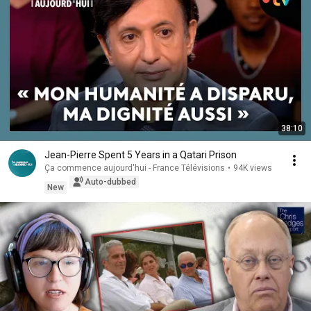
38:10
Jean-Pierre Spent 5 Years in a Qatari Prison
Ça commence aujourd'hui - France Télévisions
•
94K views
Auto-dubbed
New