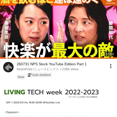
16:54
260731 NPS Stock YouTube Edition Part 1
NewsPicks /ニューズピックス
•
236K views
Auto-dubbed
New