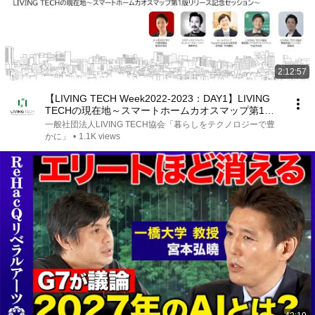
2:12:57
【LIVING TECH Week2022-2023：DAY1】LIVING
TECHの現在地～スマートホームカオスマップ第1版
リリース記念セッション～
一般社団法人LIVING TECH協会「暮らしをテクノロジーで豊
かに」
•
1.1K views