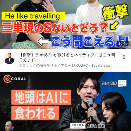
16:45
【衝撃】三単現のsが抜けるとネイティブにはこう聞
こえます。
タロサックの海外生活ダイアリーTAROSAC
•
135K views