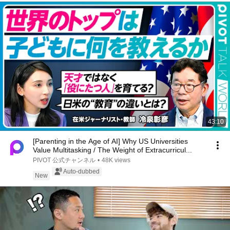
43:10
[Parenting in the Age of AI] Why US Universities
Value Multitasking / The Weight of Extracurricul...
PIVOT 公式チャンネル
•
48K views
Auto-dubbed
New