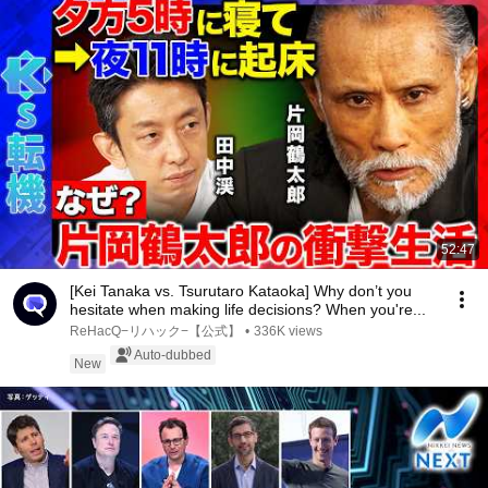
52:47
[Kei Tanaka vs. Tsurutaro Kataoka] Why don’t you
hesitate when making life decisions? When you're...
ReHacQ−リハック−【公式】
•
336K views
Auto-dubbed
New