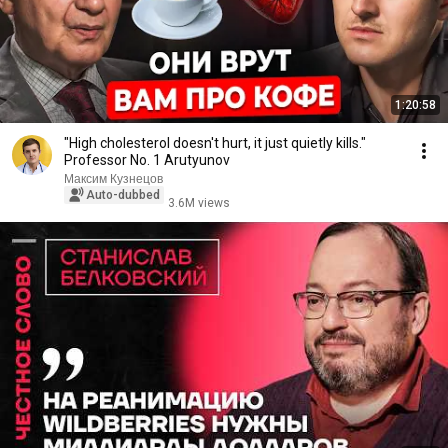
1:20:58
"High cholesterol doesn't hurt, it just quietly kills."
Professor No. 1 Arutyunov
Максим Кузнецов
Auto-dubbed
3.6M views