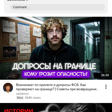
Comment...
56:50
Военкомат по прилете и допросы ФСБ. Как
проверяют на границе? | Советы при возвращении
в Россию
varlamov
New
868K views