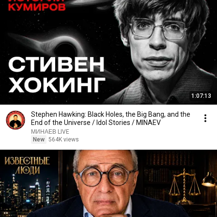
1:07:13
Stephen Hawking: Black Holes, the Big Bang, and the
End of the Universe / Idol Stories / MINAEV
МИНАЕВ LIVE
New
564K views