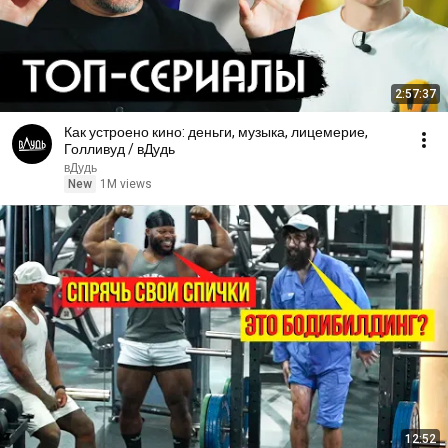
2:57:37
Как устроено кино: деньги, музыка, лицемерие,
Голливуд / вДудь
вДудь
New
1M views
12:52