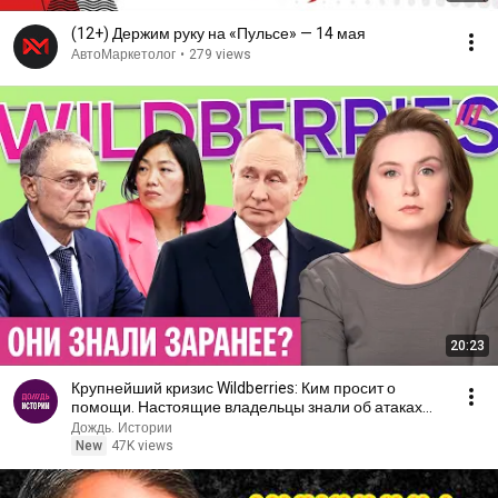
(12+) Держим руку на «Пульсе» — 14 мая
АвтоМаркетолог
•
279 views
20:23
Крупнейший кризис Wildberries: Ким просит о
помощи. Настоящие владельцы знали об атаках
заранее?
Дождь. Истории
New
47K views