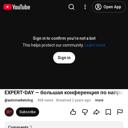
Open App
Sign in to confirm you’re not a bot
This helps protect our community.
Learn more
Sign in
EXPERT•DAY — большая конференция по направ
@
automarketolog
908 views
Streamed 2 years ago
more
Subscribe
Comments
2