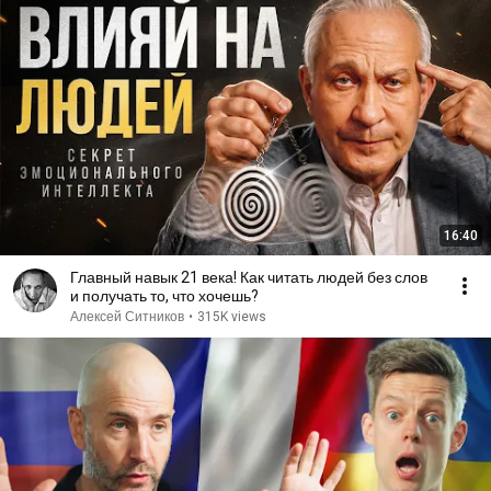
16:40
Главный навык 21 века! Как читать людей без слов
и получать то, что хочешь?
Алексей Ситников
•
315K views