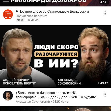
47:41
🎙️ Честное слово со Станиславом Белковским
Популярная политика
New
83K views
2:43:42
«Большинство бизнесов провалит ИИ-
трансформацию». Андрей Дороничев — о будущем
технологий
Александр Соколовский
•
632K views