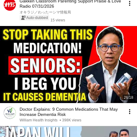
Gakken Classroom Parenting Support Praise & Love
Radio 07/31/2026
オキラジ／わったーシマ情報局
Auto-dubbed
15 views
26:18
Doctor Explains: 9 Common Medications That May
Increase Dementia Risk
William Health Insights
•
398K views