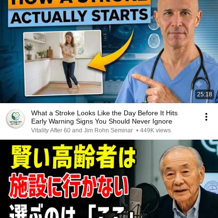
25:18
What a Stroke Looks Like the Day Before It Hits
Early Warning Signs You Should Never Ignore
Vitality After 60 and Jim Rohn Seminar
•
449K views