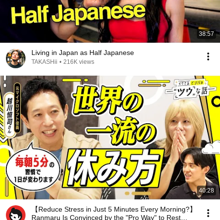
38:57
Living in Japan as Half Japanese
TAKASHii
•
216K views
40:28
【Reduce Stress in Just 5 Minutes Every Morning?】
Ranmaru Is Convinced by the "Pro Way" to Rest