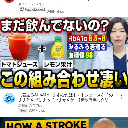
Pra...
新R25チャンネル
Auto-dubbed
249K views
15:39
【若返る&HbA1c↓↓】あなたはトマトジュースをその
まま飲んでしまっていませんか_【糖尿病専門クリニ
ック現役医師】
糖尿病の専門家
New
36K views