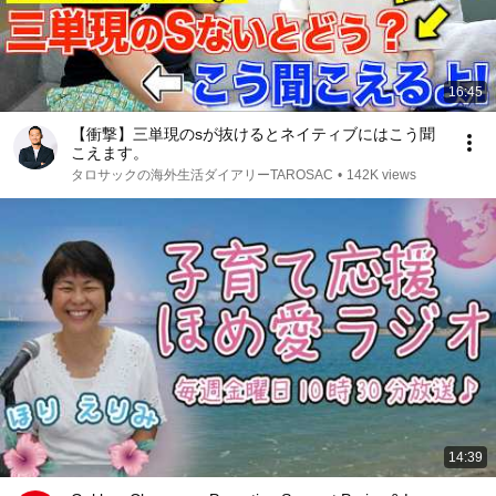
16:45
【衝撃】三単現のsが抜けるとネイティブにはこう聞
こえます。
タロサックの海外生活ダイアリーTAROSAC
•
142K views
14:39