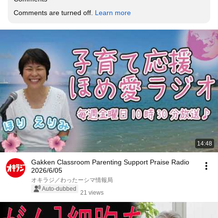
Comments are turned off. 
Learn more
14:48
Gakken Classroom Parenting Support Praise Radio
2026/6/05
オキラジ／わったーシマ情報局
Auto-dubbed
21 views