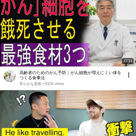
37:11
高齢者のためのがん予防｜がん細胞が増えにくい体を
つくる食事法
安らかな老後
•
932K views