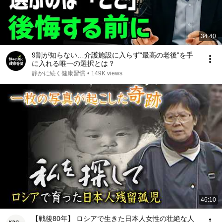
34:40
9割が知らない…介護施設に入らず“最高の老後”を手
に入れる唯一の選択とは？
静かに続く健康習慣
•
149K views
46:10
【戦後80年】 ロシアで生きた日本人女性の壮絶な人