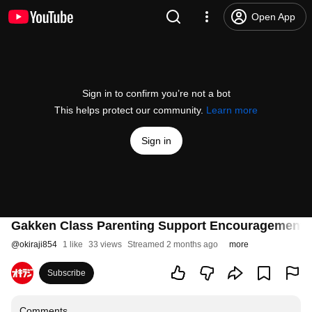
Open App
Sign in to confirm you’re not a bot
This helps protect our community.
Learn more
Sign in
Gakken Class Parenting Support Encouragement R
@
okiraji854
1 like
33 views
Streamed 2 months ago
more
Subscribe
Comments