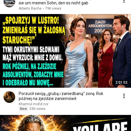
sie um meinen Sohn, den es nicht gab
Arbeits Rache
•
79K views
2:01:02
Porzucił swoją „grubą i zaniedbaną” żonę. Rok
później na zjeździe zaniemówił.
Khamrul mohd nor
New
33K views