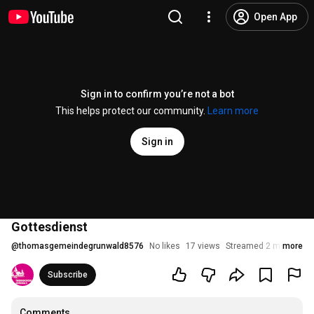
Open App
Sign in to confirm you’re not a bot
This helps protect our community.
Learn more
Sign in
Gottesdienst
@
thomasgemeindegrunwald8576
No likes
17 views
Streamed 2 months a
more
Subscribe
Comments