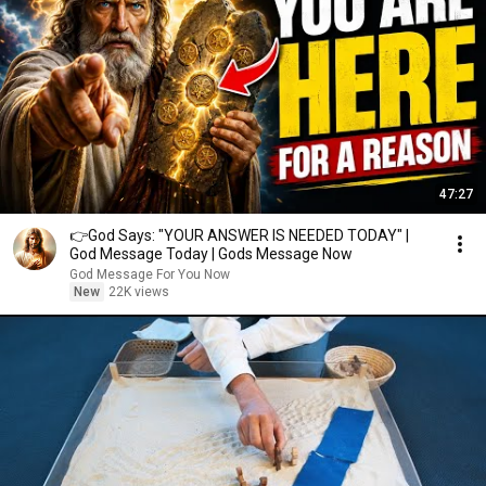
47:27
👉God Says: "YOUR ANSWER IS NEEDED TODAY" |
God Message Today | Gods Message Now
God Message For You Now
New
22K views