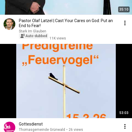
35:10
Pastor Olaf Latzel | Cast Your Cares on God: Put an
End to Fear!
Stark Im Glauben
Auto-dubbed
11K views
53:03
Gottesdienst
Thomasgemeinde Grünwald
•
26 views