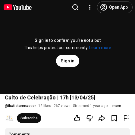
Open App
Sign in to confirm you’re not a bot
This helps protect our community.
Learn more
Sign in
Culto de Celebração | 17h [13/04/25]
@
ibatistarenascer
12 likes
267 views
Streamed 1 year ago
more
Subscribe
Comments