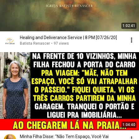
1:02:41
Healing and Deliverance Service | 8 PM [07/26/20]
Batista Renascer
•
97 views
1:04:40
Minha Filha Disse: "Não Tem Espaço, Você Vai