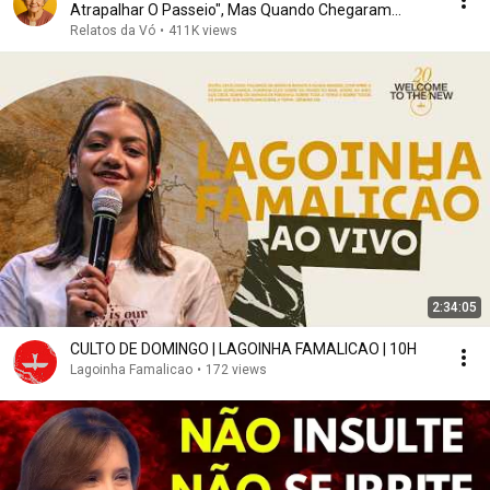
Atrapalhar O Passeio", Mas Quando Chegaram...
Relatos da Vó
•
411K views
2:34:05
CULTO DE DOMINGO | LAGOINHA FAMALICAO | 10H
Lagoinha Famalicao
•
172 views