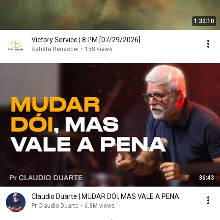
1:32:10
Victory Service | 8 PM [07/29/2026]
Batista Renascer
•
158 views
36:43
Claudio Duarte | MUDAR DÓI, MAS VALE A PENA
Pr Claudio Duarte
•
6.8M views