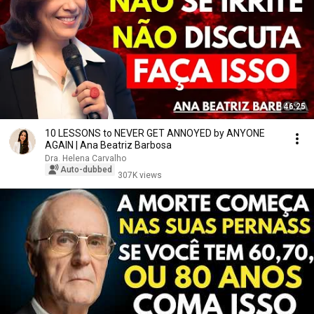
46:25
10 LESSONS to NEVER GET ANNOYED by ANYONE
AGAIN | Ana Beatriz Barbosa
Dra. Helena Carvalho
Auto-dubbed
307K views