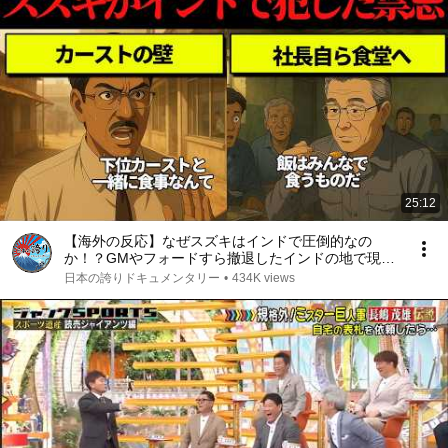
25:12
【海外の反応】なぜスズキはインドで圧倒的なの
か！？GMやフォードすら撤退したインドの地で現地
と共に歩んだ40年の歴史！
日本の誇りドキュメンタリー
•
434K views