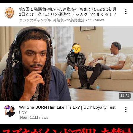
第9回１発勝負-朝から3連単を打ちまくれるのは初月
1日だけ！久しぶりの豪遊でデッカク当てまくる！？
タカジのギャンブル1発勝負with懸賞生活
•
552 views
44:24
Will She BURN Him Like His Ex? | UDY Loyalty Test
UDY
New
1.1M views