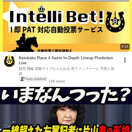
4:14
Keiokaku Race 4 Keirin In-Depth Lineup Prediction
Live
競馬 競輪 競艇ライブちゃんねる 馬ファンファーレ 予想と節
税
Auto-dubbed
146 views