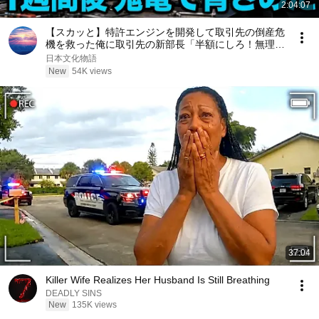
2:04:07
【スカッと】特許エンジンを開発して取引先の倒産危
機を救った俺に取引先の新部長「半額にしろ！無理な
ら中国製を買う」1週間後、部長から鬼電→俺「お宅
日本文化物語
の競合と5倍で独占契約済みです」
New
54K views
37:04
Killer Wife Realizes Her Husband Is Still Breathing
DEADLY SINS
New
135K views