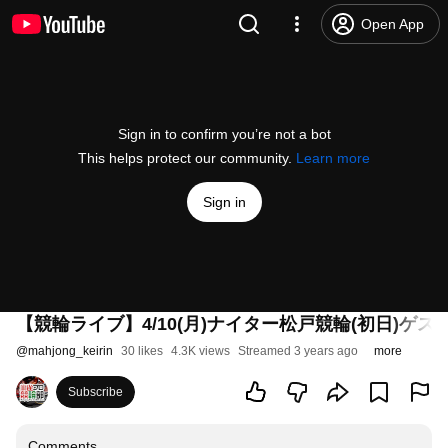
Open App
Sign in to confirm you’re not a bot
This helps protect our community.
Learn more
Sign in
【競輪ライブ】4/10(月)ナイター松戸競輪(初日)ゲ
@
mahjong_keirin
30 likes
4.3K views
Streamed 3 years ago
more
Subscribe
Comments