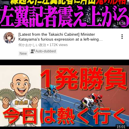
18:58
[Latest from the Takaichi Cabinet] Minister
Katayama's furious expression at a left-wing
journali...
何かおかしい政治
•
172K views
Auto-dubbed
New
15:01