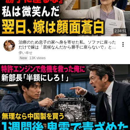
2:38:51
治療のため息子の家へ身を寄せた私。ソファに座った
だけで嫁は「居候なんだから勝手に座らないで」と怒
鳴った――私は微笑んで答えた。「その言葉、きっと
儚い幸せ
後悔しますよ」翌日、嫁は顔面蒼白になった……。
New
13K views