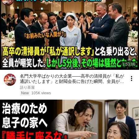
1:53:00
名門大学卒ばかりの大企業――高卒の清掃員が「私が
通訳いたします」と財閥会長に告げた瞬間、全員が嘲
笑した。しかし5分後、その場は静まり返った。#動
語り茶屋
エピソード#老後の物語 #家族の物語
New
105K views