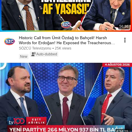
56:36
Historic Call from Ümit Özdağ to Bahçeli! Harsh
Words for Erdoğan! He Exposed the Treacherous
Plans!
SÖZCÜ Televizyonu
•
25K views
Auto-dubbed
New
4:34:25