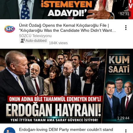
52:31
Ümit Özdağ Opens the Kemal Kılıçdaroğlu File |
"Kılıçdaroğlu Was the Candidate Who Didn't Want
to...
SÖZCÜ Televizyonu
Auto-dubbed
184K views
1:29:44
Erdoğan-loving DEM Party member couldn't stand