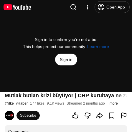
Open App
Sign in to confirm you’re not a bot
This helps protect our community.
Learn more
Sign in
Mutlak butlan krizi büyüyor | CHP kurultaya ne za
@
ilkeTvHaber
177 likes
9.1K views
Streamed 2 months ago
more
Subscribe
Comments