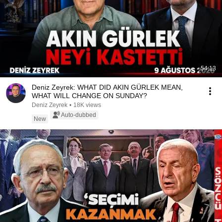
54:13
Deniz Zeyrek: WHAT DID AKIN GÜRLEK MEAN,
WHAT WILL CHANGE ON SUNDAY?
Deniz Zeyrek
•
18K views
Auto-dubbed
New