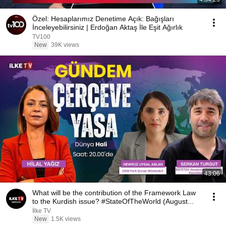
Özel: Hesaplarımız Denetime Açık: Bağışları
İnceleyebilirsiniz | Erdoğan Aktaş İle Eşit Ağırlık
TV100
New
39K views
43:06
What will be the contribution of the Framework Law
to the Kurdish issue? #StateOfTheWorld (August...
İlke TV
New
1.5K views