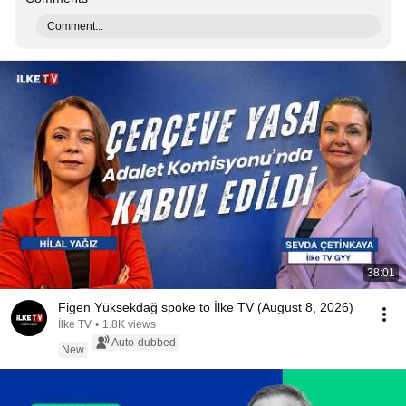
Comment...
38:01
Figen Yüksekdağ spoke to İlke TV (August 8, 2026)
İlke TV
•
1.8K views
Auto-dubbed
New