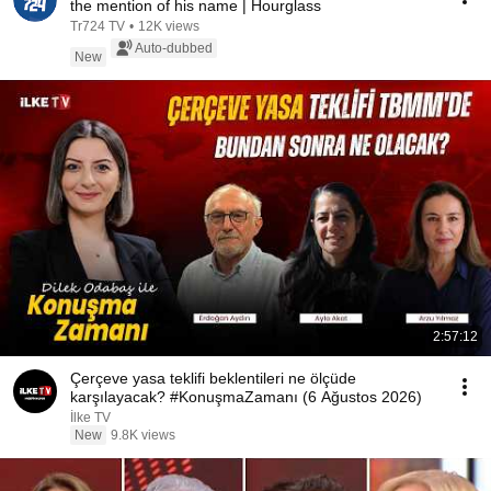
the mention of his name | Hourglass
Tr724 TV
•
12K views
Auto-dubbed
New
2:57:12
Çerçeve yasa teklifi beklentileri ne ölçüde
karşılayacak? #KonuşmaZamanı (6 Ağustos 2026)
İlke TV
New
9.8K views