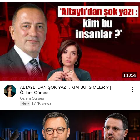
1:18:59
ALTAYLI'DAN ŞOK YAZI : KİM BU İSİMLER ? |
Özlem Gürses
Özlem Gürses
New
177K views