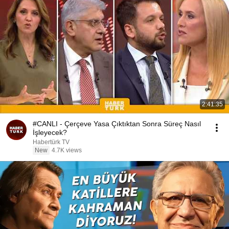
2:41:35
#CANLI - Çerçeve Yasa Çıktıktan Sonra Süreç Nasıl
İşleyecek?
Habertürk TV
New
4.7K views