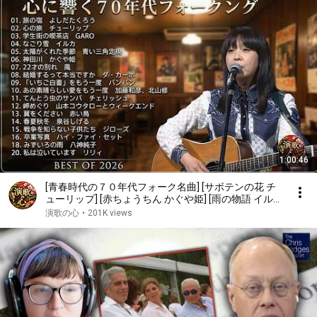
1:00:46
[青春時代の７０年代フォーク名曲] [サボテンの花 チ
ューリップ] [赤ちょうちん かぐや姫] [雨の物語 イル
カ] [落陽 よしだたくろう] [精霊流し グレープ] [ささや
演歌の心
•
201K views
かなこの人生 風]他