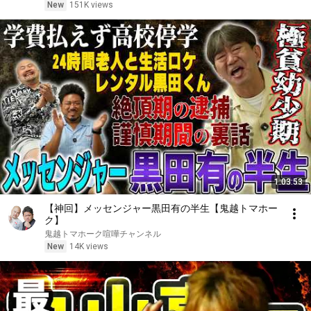
New
151K views
1:03:53
【神回】メッセンジャー黒田有の半生【鬼越トマホー
ク】
鬼越トマホーク喧嘩チャンネル
New
14K views