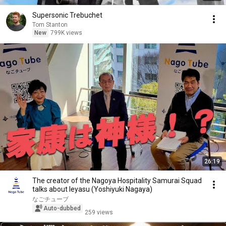
Supersonic Trebuchet
Tom Stanton
New
799K views
26:19
The creator of the Nagoya Hospitality Samurai Squad
talks about Ieyasu (Yoshiyuki Nagaya)
なごチューブ
Auto-dubbed
259 views