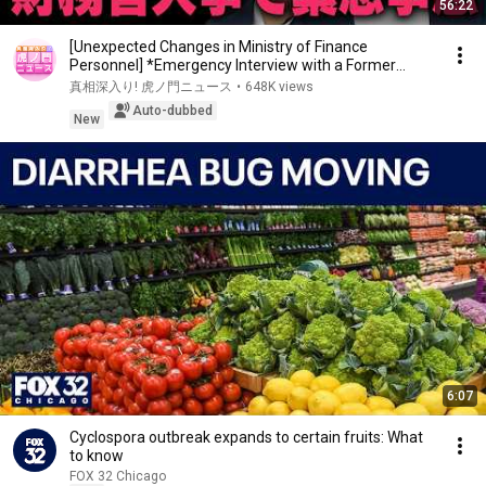
56:22
[Unexpected Changes in Ministry of Finance
Personnel] *Emergency Interview with a Former
Bureaucr...
真相深入り! 虎ノ門ニュース
•
648K views
Auto-dubbed
New
6:07
Cyclospora outbreak expands to certain fruits: What
to know
FOX 32 Chicago