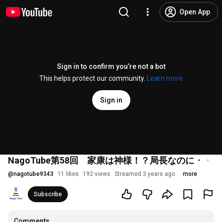
Open App
Sign in to confirm you’re not a bot
This helps protect our community.
Learn more
Sign in
NagoTube第58回 家康は神様！？局長なのに・・
@
nagotube9343
11 likes
192 views
Streamed 3 years ago
more
Subscribe
Comments