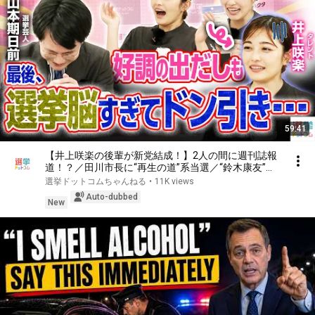
59:41
【井上咲楽の後輩が新党結成！】2人の間に週刊誌報
道！？／田川市長に“再生の道”系当選／“鈴木康友”氏
が事務所侵入で辞職願【井上咲楽×山本期日前】｜選
選挙ドットコムちゃんねる
•
11K views
挙ドットコムちゃんねる
Auto-dubbed
New