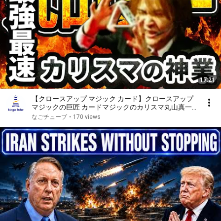
17:21
【クロースアップ マジック カード】クロースアップ
マジックの巨匠 カードマジックのカリスマ丸山真一
が登場！！
なごチューブ
•
170 views