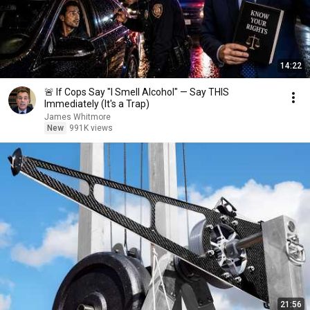
14:22
🚨 If Cops Say "I Smell Alcohol" — Say THIS
Immediately (It's a Trap)
James Whitmore
New
991K views
21:56