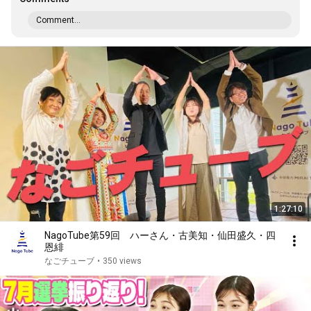
Comment...
1:27:10
NagoTube第59回 ハーさん・古美知・仙田盛久・四
恩緋
なごチューブ
•
350 views