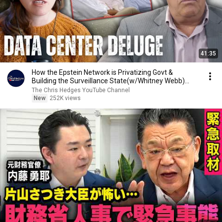
41:35
How the Epstein Network is Privatizing Govt &
Building the Surveillance State(w/Whitney Webb)
|TCHR
The Chris Hedges YouTube Channel
New
252K views