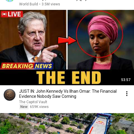
World Build
•
3.5M views
53:57
JUST IN: John Kennedy Vs Ilhan Omar: The Financial
Evidence Nobody Saw Coming
The Capitol Vault
New
659K views