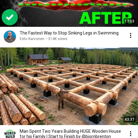
17:53
The Fastest Way to Stop Sinking Legs in Swimming
Eetu Karvonen
•
314K views
43:37
Man Spent Two Years Building HUGE Wooden House
for his Family | Start to Finish by @bjornbrenton