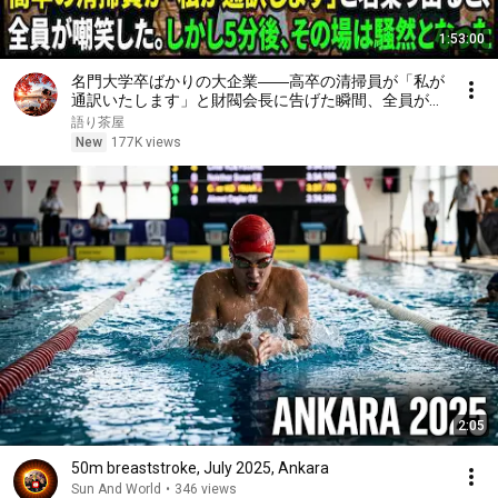
1:53:00
名門大学卒ばかりの大企業――高卒の清掃員が「私が
通訳いたします」と財閥会長に告げた瞬間、全員が嘲
笑した。しかし5分後、その場は静まり返った。#動
語り茶屋
エピソード#老後の物語 #家族の物語
New
177K views
2:05
50m breaststroke, July 2025, Ankara
Sun And World
•
346 views