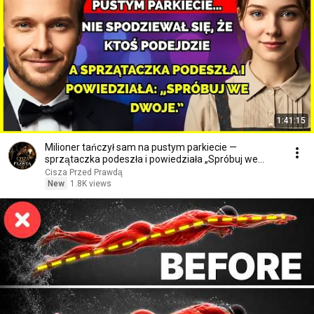
1:41:15
Milioner tańczył sam na pustym parkiecie —
sprzątaczka podeszła i powiedziała „Spróbuj we
dwoje.”
Cisza Przed Prawdą
New
1.8K views