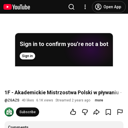
Open App
Sign in to confirm you’re not a bot
Sign in
1F - Akademickie Mistrzostwa Polski w pływaniu - L
@
ZGAZS
40 likes
6.1K views
Streamed 2 years ago
more
Subscribe
Comments