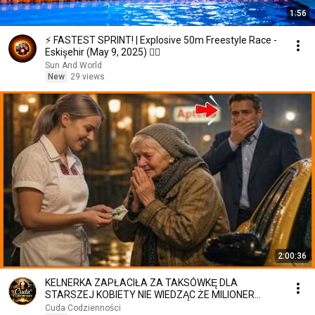
1:56
⚡ FASTEST SPRINT! | Explosive 50m Freestyle Race -
Eskişehir (May 9, 2025) 🏊‍♂️
Sun And World
New
29 views
2:00:36
KELNERKA ZAPŁACIŁA ZA TAKSÓWKĘ DLA
STARSZEJ KOBIETY NIE WIEDZĄC ŻE MILIONER
PATRZY
Cuda Codzienności