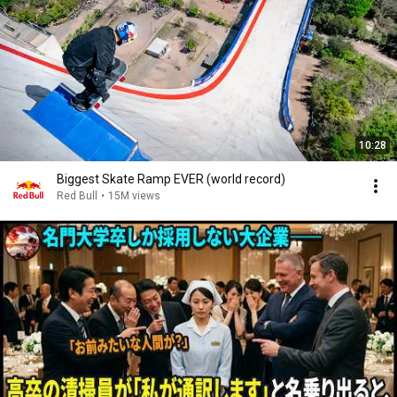
10:28
Biggest Skate Ramp EVER (world record)
Red Bull
•
15M views