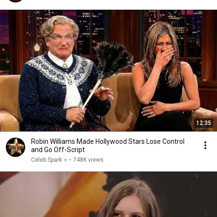
12:35
Robin Williams Made Hollywood Stars Lose Control
and Go Off-Script
Celeb Spark ⭐
•
748K views