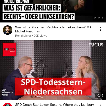
1:02:07
Was ist gefährlicher: Rechts- oder linksextrem? Mit
Michel Friedman
Ronzheimer
•
20K views
40:45
SPD Death Star Lower Saxony: Where they just bury