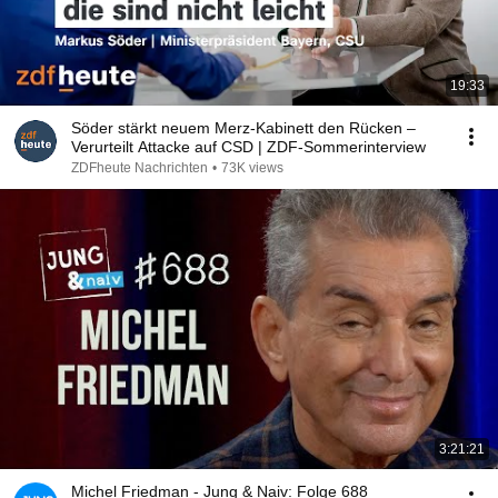
19:33
Söder stärkt neuem Merz-Kabinett den Rücken –
Verurteilt Attacke auf CSD | ZDF-Sommerinterview
ZDFheute Nachrichten
•
73K views
3:21:21
Michel Friedman - Jung & Naiv: Folge 688