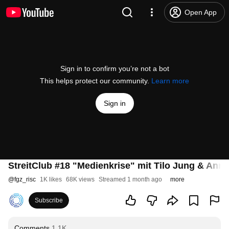
Open App
Sign in to confirm you’re not a bot
This helps protect our community.
Learn more
Sign in
StreitClub #18 "Medienkrise" mit Tilo Jung & Ann
@
fgz_risc
1K likes
68K views
Streamed 1 month ago
more
Subscribe
Comments
1.1K