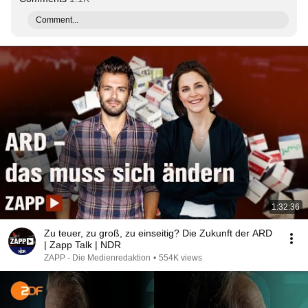
Comment...
1:32:36
Zu teuer, zu groß, zu einseitig? Die Zukunft der ARD
| Zapp Talk | NDR
ZAPP - Die Medienredaktion
•
554K views