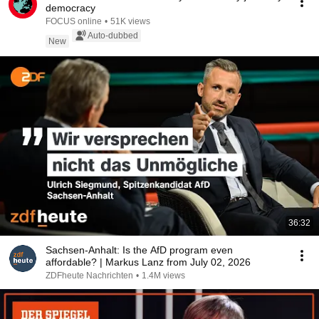
democracy
FOCUS online
•
51K views
Auto-dubbed
New
36:32
Sachsen-Anhalt: Is the AfD program even
affordable? | Markus Lanz from July 02, 2026
ZDFheute Nachrichten
•
1.4M views