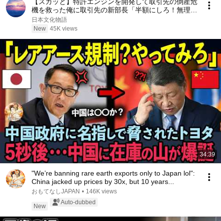
【スカッと】特許エンジンを開発して取引先の倒産危
機を救った俺に取引先の新部長「半額にしろ！無理な
ら中国製を買う」1週間後、部長から鬼電→俺「お宅
日本文化物語
の競合と5倍で独占契約済みです」
New
45K views
34:39
"We’re banning rare earth exports only to Japan lol":
China jacked up prices by 30x, but 10 years...
おもてなしJAPAN
•
146K views
Auto-dubbed
New