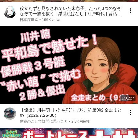
役立たずと見なされていた末息子、たった3つのなぞ
なぞで一族を救う | 浮世絵ばなし | 江戸時代 | 昔話 |
日本浮世絵
日本浮世絵
•
166K views
1:01:27
【優出】川井萌 ｜ﾏｸｰﾙ杯ｳﾞｨｰﾅｽｼﾘｰｽﾞ第9戦 全走まと
め（2026.7.25-30）
建築のことで疑問に思うこと
•
2.3K views