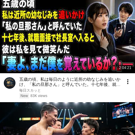
2:04:21
五歳の頃、私は毎日のように近所の幼なじみを追いか
け、「私の旦那さん」と呼んでいた。十七年後、就職
面接で社長室へ入ると、彼は私を見て微笑んだ。「妻
毎日スカッと
よ、まだ僕を覚えているか？」――
New
83K views