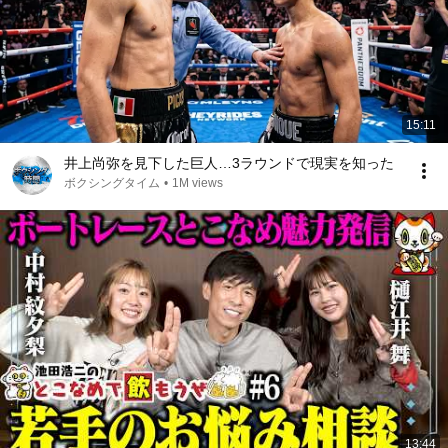
15:11
井上尚弥を見下した巨人…3ラウンドで現実を知った
ボクシングタイム
•
1M views
13:44