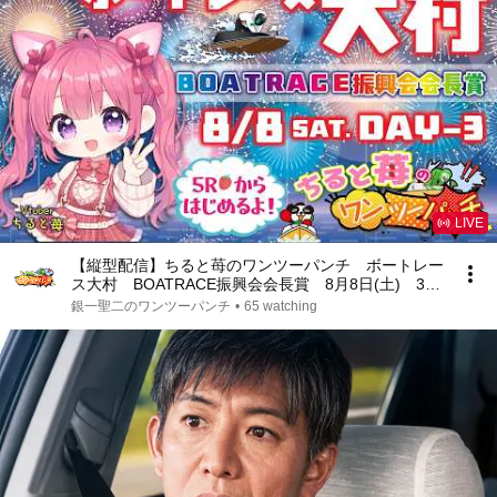
LIVE
【縦型配信】ちると苺のワンツーパンチ ボートレー
ス大村 BOATRACE振興会会長賞 8月8日(土) 3日
目【ボートレースライブ】
銀一聖二のワンツーパンチ
•
65 watching