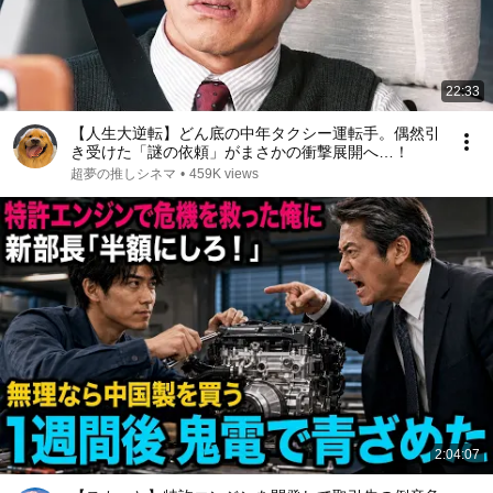
22:33
【人生大逆転】どん底の中年タクシー運転手。偶然引
き受けた「謎の依頼」がまさかの衝撃展開へ…！
超夢の推しシネマ
•
459K views
2:04:07