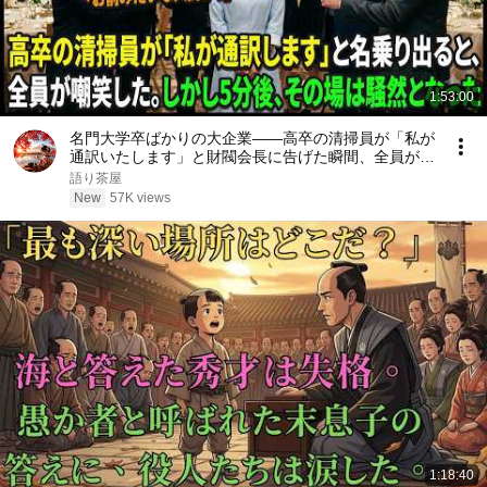
1:53:00
名門大学卒ばかりの大企業――高卒の清掃員が「私が
通訳いたします」と財閥会長に告げた瞬間、全員が嘲
笑した。しかし5分後、その場は静まり返った。#動
語り茶屋
エピソード#老後の物語 #家族の物語
New
57K views
1:18:40