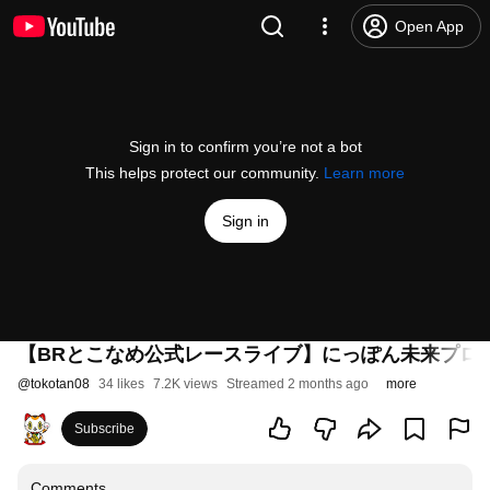
Open App
Sign in to confirm you’re not a bot
This helps protect our community.
Learn more
Sign in
【BRとこなめ公式レースライブ】にっぽん未来プロジ
@
tokotan08
34 likes
7.2K views
Streamed 2 months ago
more
Subscribe
Comments