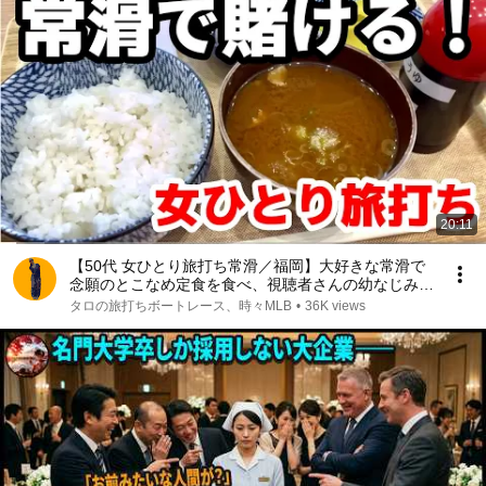
20:11
【50代 女ひとり旅打ち常滑／福岡】大好きな常滑で
念願のとこなめ定食を食べ、視聴者さんの幼なじみ選
手に声援送りました！
タロの旅打ちボートレース、時々MLB
•
36K views