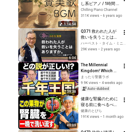
し系ピアノ / 1時間 / 
ワーシップソング / 
Chilling Piano Channel
聖歌 / Chilling Piano
311K views
•
6 years ago
1:14:54
Q371 救われた人が
救いを失うことはあ
りますか。【3分でわ
ハーベスト・タイム・ミニストリーズHarvest Time Ministries
かる！聖書】
29K views
•
2 years ago
6:04
The Millennial 
Kingdom! Which 
view is correct? 
まったり聖書ラボ
Explaining 
9.9K views
•
4 weeks ago
Premillennialism, 
Auto-dubbed
39:38
Amillennialism, and 
健康な腎臓のために
P...
寝る前に食べるべき
最高の果物
健康のとびら
191K views
•
1 month ago
40:09