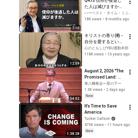
Q473 信仰が後退し
た人は滅びますか。
【3分でわかる！聖
ハーベスト・タイム・ミニストリーズHarvest Time Ministries
書】
18K views
•
8 months ago
7:10
キリストの香り(8) - 
自分を愛するという
こと
心のともしびYBU運動本部
118K views
•
10 years ago
12:59
August 2, 2026 "The 
Promised Land: 
How to Confront 
東八幡教会ー星の下ー
Adversaries Filled 
1.3K views
•
2 days ago
with Grudge" 
New
54:02
Matthew 26:47-...
It’s Time to Save 
America
Tucker Carlson
475K views
•
11 hours ago
New
1:38:28