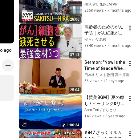
Journeys in Japan
NHK WORLD-JAPAN
266K views
•
7 months ago
28:06
高齢者のためのがん
予防｜がん細胞が増
えにくい体をつくる
安らかな老後
食事法
884K views
•
4 months ago
o ago
37:11
Sermon: "Now Is the 
Time of Grace When 
We Seek Help" - 
日本キリスト教団 高の原教会
Pastor Shin Tokuda
56 views
•
13 days ago
25:04
【賛美BGM】夏の癒
し / ヒーリング&リラ
ックス
Sora Tori /そらとり
14K views
•
3 years ago
1:00:34
#847 ざっくりルカ