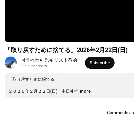
「取り戻すために捨てる」2026年2月22日(日
同盟福音可児キリスト教会
Subscribe
386 subscribers
「取り戻すために捨てる」

２０２６年２月２２日(日)　主日礼拝
…
more
Comments are 