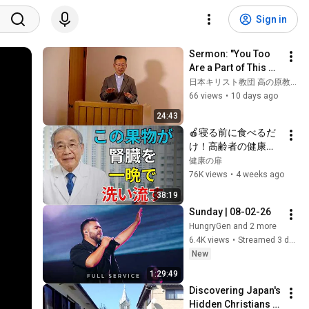
Sign in
Sermon: "You Too 
Are a Part of This 
Body" – Pastor Shin 
日本キリスト教団 高の原教会
Tokuda
66 views
•
10 days ago
24:43
🍎寝る前に食べるだ
け！高齢者の健康を
守る腎臓に優しい8つ
健康の扉
の果物｜医師が解説
76K views
•
4 weeks ago
38:19
Sunday | 08-02-26
HungryGen and 2 more
6.4K views
•
Streamed 3 days ago
New
1:29:49
Discovering Japan's 
Hidden Christians - 