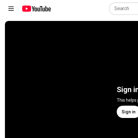
Sign i
This helps
Sign in