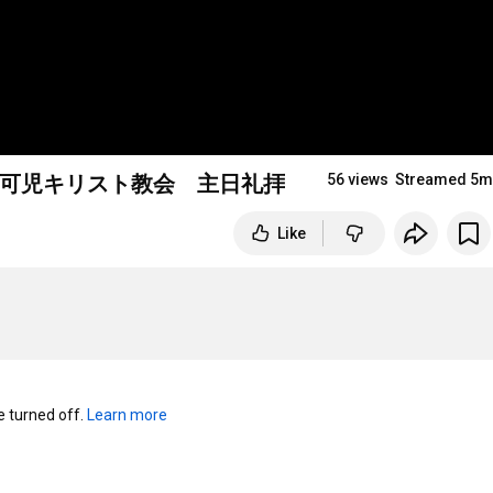
) 可児キリスト教会 主日礼拝
56 views
Streamed 5m
Like
turned off. 
Learn more