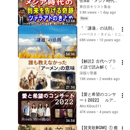
伝5章「メシア時代の
到来を告げる奇跡」
東住吉キリスト集会
～ツァラアトのきよ
3.8K views
•
1 day ago
め～ ルカの福音書 5
New
53:48
章より 高原剛一郎 
『「謙遜」の法則』
2026年7月31日 レデ
ハーベスト・タイム・ミニストリーズHarvest Time Ministries
ィ－スタイム
68K views
•
10 years ago
54:36
【解読】古代ヘブラ
イ語で読み解く「ア
ーメン」の本当の意
深掘り聖書
味
18K views
•
2 weeks ago
21:50
【愛と希望のコンサ
ート2022】　ルアー
ワーシッ
Aito Kibou311
プ/Norie/311を忘れ
47K views
•
4 years ago
ない/やさしさを大切
36:54
に
【賛美歌BGM】① 癒