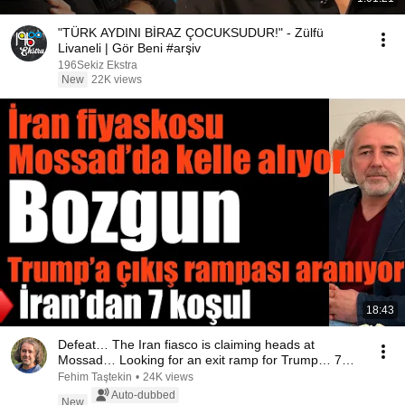
"TÜRK AYDINI BİRAZ ÇOCUKSUDUR!" - Zülfü
Livaneli | Gör Beni #arşiv
196Sekiz Ekstra
New
22K views
18:43
Defeat… The Iran fiasco is claiming heads at
Mossad… Looking for an exit ramp for Trump… 7
condit...
Fehim Taştekin
•
24K views
Auto-dubbed
New