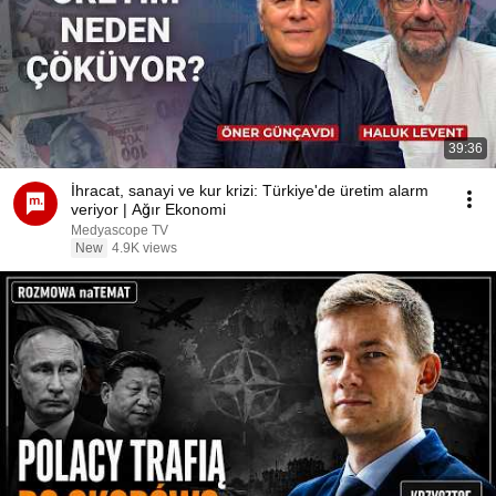
39:36
İhracat, sanayi ve kur krizi: Türkiye'de üretim alarm
veriyor | Ağır Ekonomi
Medyascope TV
New
4.9K views