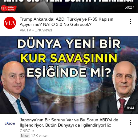
50:27
Trump Ankara’da: ABD, Türkiye’ye F-35 Kapısını
Açıyor mu? NATO 3.0 Ne Getirecek?
VIA TV
•
17K views
18:44
Japonya'nın Bir Sorunu Var ve Bu Sorun ABD'yi de
İlgilendiriyor, Bütün Dünyayı da İlgilendiriyor! 💹
CNBC-e
New
12K views