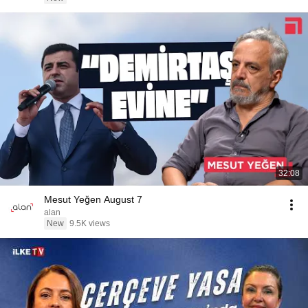
32:08
Mesut Yeğen August 7
alan
New
9.5K views