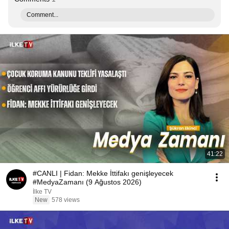
Comment...
41:22
#CANLI | Fidan: Mekke İttifakı genişleyecek
#MedyaZamanı (9 Ağustos 2026)
İlke TV
New
578 views