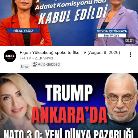
38:01
Figen Yüksekdağ spoke to İlke TV (August 8, 2026)
İlke TV
•
2.1K views
Auto-dubbed
New