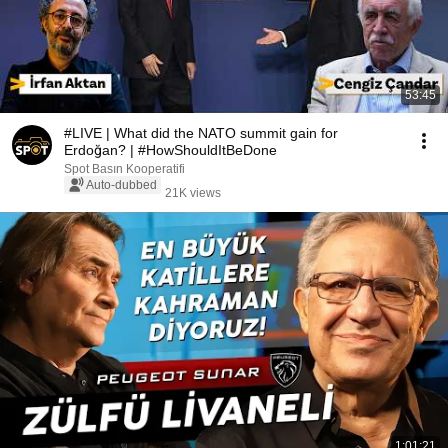
53:45
#LIVE | What did the NATO summit gain for
Erdoğan? | #HowShouldItBeDone
Spot Basın Kooperatifi
Auto-dubbed
21K views
1:01:21