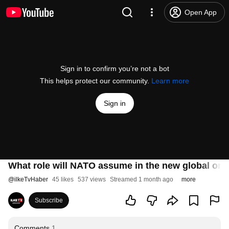
Open App
Sign in to confirm you’re not a bot
This helps protect our community.
Learn more
Sign in
What role will NATO assume in the new global orde
@
ilkeTvHaber
45 likes
537 views
Streamed 1 month ago
more
Subscribe
Comments
1