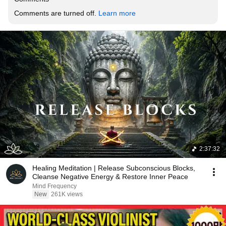
Comments are turned off. 
Learn more
2:37:32
Healing Meditation | Release Subconscious Blocks,
Cleanse Negative Energy & Restore Inner Peace
Mind Frequency
New
261K views