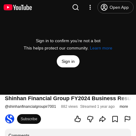
Open App
Sign in to confirm you’re not a bot
This helps protect our community.
Learn more
Sign in
Shinhan Financial Group FY2024 Business Result
@
shinhanfinancialgroupir7001
882 views
Streamed 1 year ago
more
Subscribe
Comments