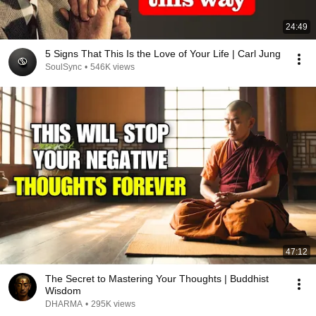
24:49
5 Signs That This Is the Love of Your Life | Carl Jung
SoulSync
•
546K views
47:12
The Secret to Mastering Your Thoughts | Buddhist
Wisdom
DHARMA
•
295K views