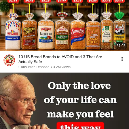
31:08
10 US Bread Brands to AVOID and 3 That Are
Actually Safe
Consumer Exposed
•
3.2M views