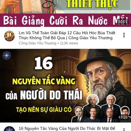
50:01
Lm Vũ Thế Toàn Giải Đáp 12 Câu Hỏi Hóc Búa Thiết
Thực Không Thể Bỏ Qua | Công Giáo Yêu Thương
Công Giáo Yêu Thương
•
113K views
43:28
16 Nguyên Tắc Vàng Của Người Do Thái: Bí Mật Để