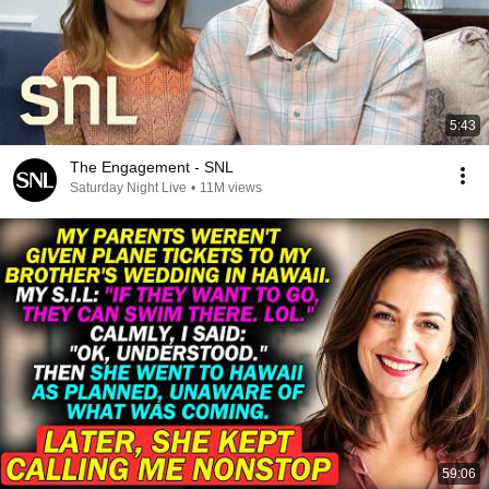
5:43
The Engagement - SNL
Saturday Night Live
•
11M views
59:06