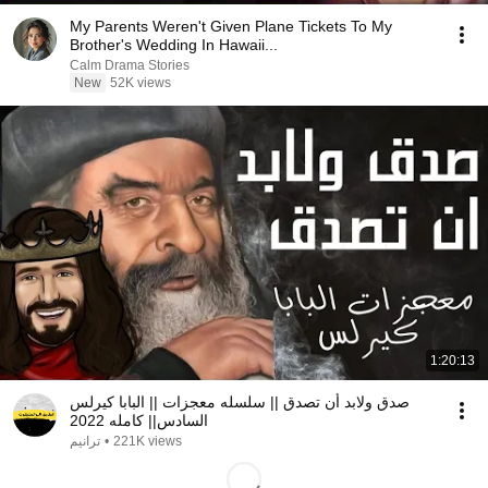
My Parents Weren't Given Plane Tickets To My
Brother's Wedding In Hawaii...
Calm Drama Stories
New
52K views
1:20:13
صدق ولابد أن تصدق || سلسله معجزات || البابا كيرلس
السادس|| كامله 2022
ترانيم
•
221K views