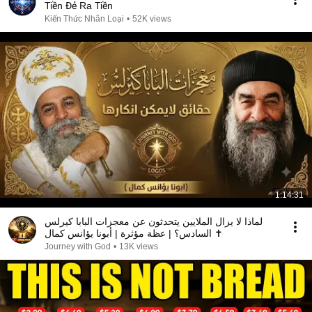
Tiền Đẻ Ra Tiền
Kiến Thức Nhân Loại
•
52K views
1:14:31
لماذا لا يزال الملايين يتحدثون عن معجزات البابا كيرلس
السادس؟ | عظة مؤثرة | أبونا يؤانس كمال ✝️
Journey with God
•
13K views