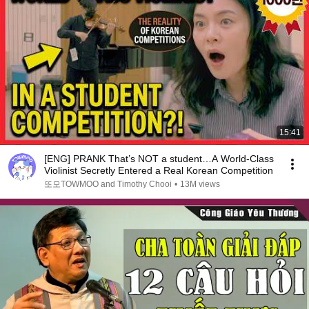
15:41
[ENG] PRANK That’s NOT a student…A World-Class
Violinist Secretly Entered a Real Korean Competition
또모TOWMOO and Timothy Chooi
•
13M views