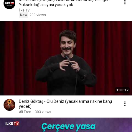
Yüksekdağ'a siyasi yasak yok
İlke TV
New
200 views
1:30:17
Deniz Göktaş - Ölü Deniz (yasaklanma riskine karşı
yedek)
Ali Eren
•
303 views