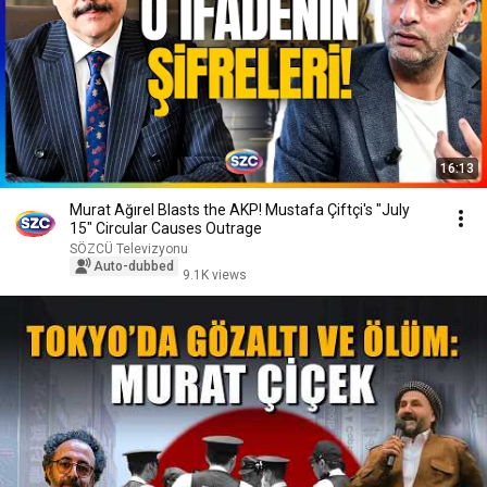
16:13
Murat Ağırel Blasts the AKP! Mustafa Çiftçi's "July
15" Circular Causes Outrage
SÖZCÜ Televizyonu
Auto-dubbed
9.1K views