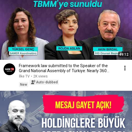
49:12
Framework law submitted to the Speaker of the
Grand National Assembly of Türkiye: Nearly 360
depu...
İlke TV
•
2K views
Auto-dubbed
New