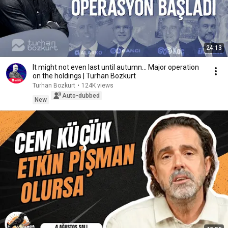
24:13
It might not even last until autumn... Major operation
on the holdings | Turhan Bozkurt
Turhan Bozkurt
•
124K views
Auto-dubbed
New