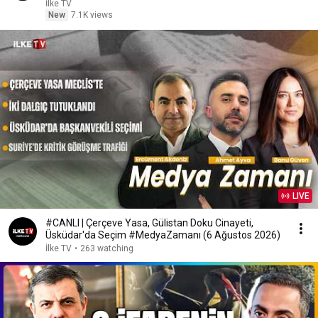
İlke TV
New
7.1K views
LIVE
#CANLI | Çerçeve Yasa, Gülistan Doku Cinayeti,
Üsküdar'da Seçim #MedyaZamanı (6 Ağustos 2026)
İlke TV
•
263 watching