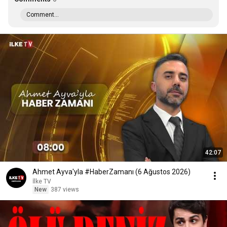
Comment...
42:07
Ahmet Ayva'yla #HaberZamanı (6 Ağustos 2026)
İlke TV
New
387 views