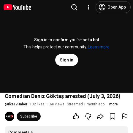
Open App
Sign in to confirm you’re not a bot
This helps protect our community.
Learn more
Sign in
Comedian Deniz Göktaş arrested (July 3, 2026)
@
ilkeTvHaber
132 likes
1.6K views
Streamed 1 month ago
more
Subscribe
Comments
6