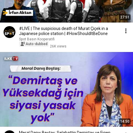
27:51
#LIVE | The suspicious death of Murat Çiçek in a
Japanese police station | #HowShouldItBeDone
Spot Basın Kooperatifi
Auto-dubbed
26K views
14:50
Meral Danış Beştaş: Selahattin Demirtaş ve Figen