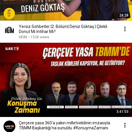
24:28
Yersiz Sohbetler |2. Bölüm| Deniz Göktaş | Çilekli
Donut Mı İntihar Mı?
HEIM
•
152K views
3:41:03
Çerçeve yasa 360’a yakın milletvekilinin imzasıyla
TBMM Başkanlığı’na sunuldu #KonuşmaZamanı