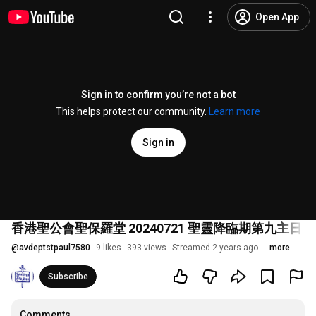
Open App
Sign in to confirm you’re not a bot
This helps protect our community.
Learn more
Sign in
香港聖公會聖保羅堂 20240721 聖靈降臨期第九主日 聖
@
avdeptstpaul7580
9 likes
393 views
Streamed 2 years ago
more
Subscribe
Comments