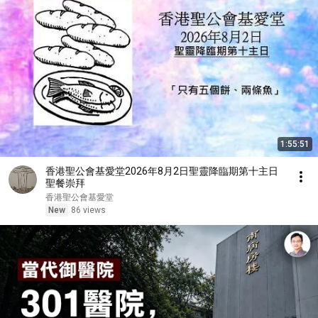
1:55:51
香港聖公會基愛堂2026年8月2日聖靈降臨期第十主日
聖餐崇拜
香港聖公會基愛堂
New
86 views