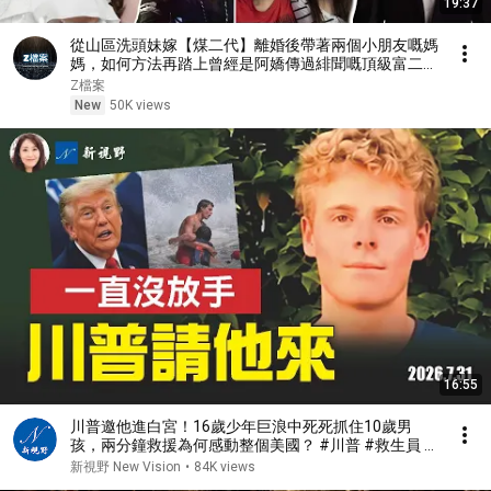
19:37
從山區洗頭妹嫁【煤二代】離婚後帶著兩個小朋友嘅媽
媽，如何方法再踏上曾經是阿嬌傳過緋聞嘅頂級富二代
男人？撈走他9億？她是如何逆天改命？#Z檔案
Z檔案
New
50K views
16:55
川普邀他進白宮！16歲少年巨浪中死死抓住10歲男
孩，兩分鐘救援為何感動整個美國？ #川普 #救生員 #
美國精神 | 新視野 第2467期 20260731
新視野 New Vision
•
84K views