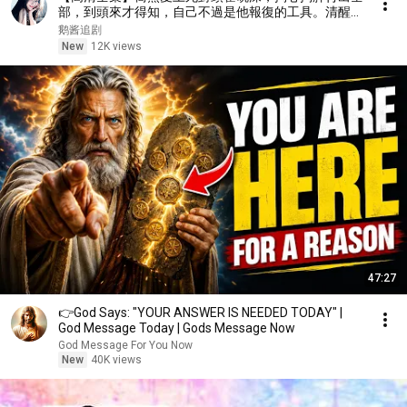
部，到頭來才得知，自己不過是他報復的工具。清醒的
她果斷抽身。霍硯深終於看清自己的真心，放下一身驕
鹅酱追剧
傲，開啓瘋狂追妻火葬場模式！#情感 #都市 #drama
New
12K views
47:27
👉God Says: "YOUR ANSWER IS NEEDED TODAY" |
God Message Today | Gods Message Now
God Message For You Now
New
40K views