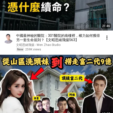
21:46
中國最神秘的醫院：301醫院的南樓裡，權力如何獲得
另一套生命規則？【文昭思緒飛揚563】
文昭思緒飛揚 - Wen Zhao Studio
New
259K views