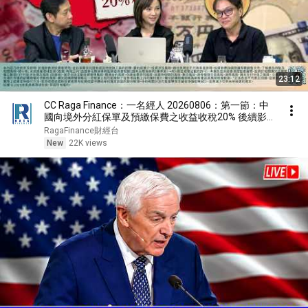
23:12
CC Raga Finance：一名經人 20260806：第一節：中
國向境外分紅保單及預繳保費之收益收稅20% 後續影
響
RagaFinance財經台
New
22K views