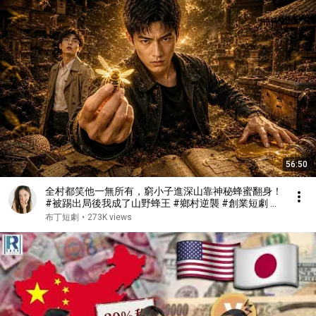
56:50
全村都笑他一無所有，窮小子進深山靠神秘蜂蜜翻身！
#被踢出局後我成了山野蜂王 #鄉村逆襲 #創業短劇 #
養蜂致富 #窮小子逆襲 #打臉爽劇 #白手起家 #人生翻
布丁短劇
•
273K views
盤 #熱門短劇