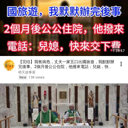
1:59:57
【完结】我爸病危，丈夫一家五口出國旅遊，我默默辦
完後事。2個月後公公住院，他撥來電話：兒媳，快來
交下費
晴天故事屋
New
13K views