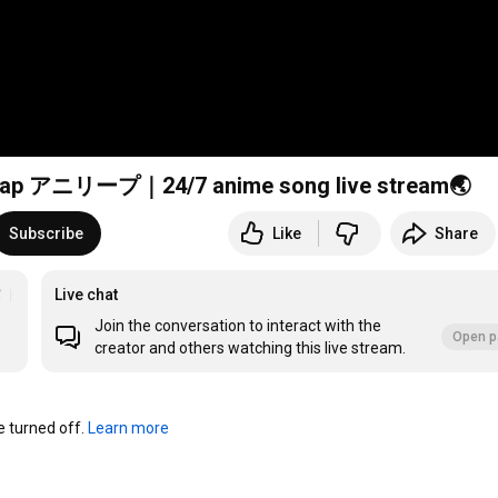
アニリープ｜24/7 anime song live stream🌏
Subscribe
Like
Share
メドレー
#studymusic
Live chat
#作業用bgm
Join the conversation to interact with the
Open p
creator and others watching this live stream.
turned off. 
Learn more