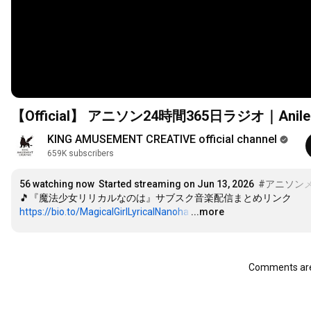
【Official】 アニソン24時間365日ラジオ｜Anileap 
KING AMUSEMENT CREATIVE official channel
659K subscribers
56
 watching now
Started streaming on Jun 13, 2026
#アニソン
https://bio.to/MagicalGirlLyricalNanoha
…
...more
Comments are 