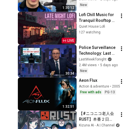
New
1:30:12
Lofi Chill Music for 
Tranquil Rooftop 
Evenings | Cozy 
Quiet House Lofi
Tokyo Ambience & 
127 watching
Emotional Healing
LIVE
Police Surveillance 
Technology: Last 
Week Tonight with 
LastWeekTonight
John Oliver (HBO)
2.4M views
•
5 days ago
New
30:34
Aeon Flux
Action & adventure • 2005
Free with ads
PG-13
1:32:51
【#ニコニコ老人会
RUST】本番２日
目！！！加藤純一チ
Kizuna AI - A.I.Channel