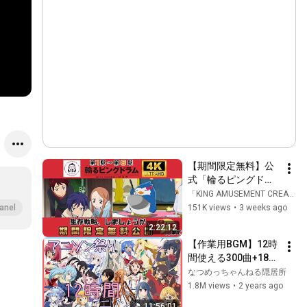
【期間限定無料】公
式「輪るピングドラ
ム」第1駅～第6駅一
「KING AMUSEMENT CREATIVE」公式チャンネル
挙配信！
151K views
•
3 weeks ago
anel
2026/7/17(金)19:00
2:22:12
～8/10(月)18:59まで
【作業用BGM】12時
間使える300曲+18の
アニソンメドレー
なつめっちゃんねる隠居所
1.8M views
•
2 years ago
11:56:01