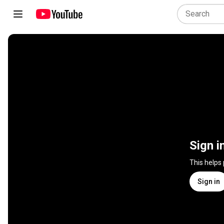
Sign i
This helps
Sign in