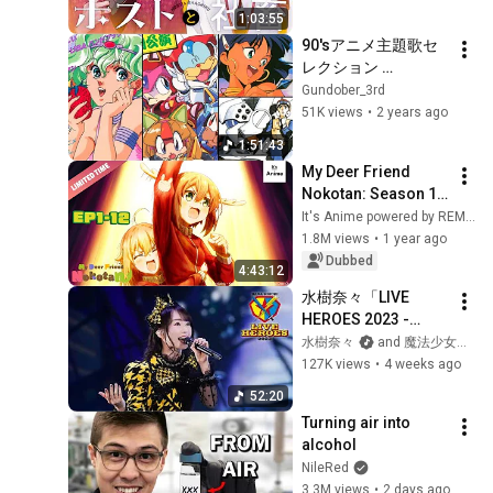
畜。歌舞伎町の牛丼
1:03:55
屋で一緒に朝ごは
90'sアニメ主題歌セ
ん！『ホストと社
レクション 
畜』【イッキ見!】
RB001【三日月コネ
Gundober_3rd
クション】
51K views
•
2 years ago
1:51:43
My Deer Friend 
Nokotan: Season 1 
Complete (12 
It's Anime powered by REMOW
Episodes) | MULTI-
1.8M views
•
1 year ago
SUB [#ItsAnime]
Dubbed
4:43:12
水樹奈々「LIVE 
HEROES 2023 -
LIGHTNING 
水樹奈々
and 魔法少女リリカルなのは YouTube OFFICIAL CHANNEL
MODE-」NANOHA 
127K views
•
4 weeks ago
SELECTION
52:20
Turning air into 
alcohol
NileRed
3.3M views
•
2 days ago