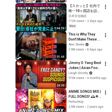
【スカッと】社内で
唯一10ヶ国語を話す
俺に新社長が「高卒
日本文化物語
は不要！クビか給料
172K views
•
2 days ago
５円か選べ」と言っ
New
1:44:10
てきた。そのまま辞
This is Why They 
めた結果
Don't Make These 
Anymore...
Alec Steele
2.9M views
•
8 days ago
31:44
Jimmy O. Yang Best 
Jokes | Asian Food, 
Asian Parents & 
Laugh Society
More!
970K views
•
6 months ago
24:39
ANIME SONGS MIX | 
FULL SONGS! 🕰️🌟
🔥
PerfectKoji
2.5M views
•
2 years ago