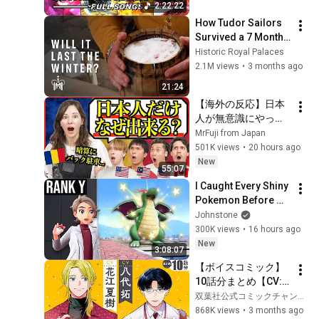
2:22:22
How Tudor Sailors 
Survived a 7 Month 
Journey | Salt Pork 
Historic Royal Palaces
Experiment
2.1M views
•
3 months ago
21:24
【海外の反応】日本
人が無意識にやって
いること、外国人に
MrFuji from Japan
は全部すごかった
501K views
•
20 hours ago
New
55:07
I Caught Every Shiny 
Pokemon Before 
Each Rank (Legends 
Johnstone
ZA)
300K views
•
16 hours ago
New
3:08:07
【ボイスコミック】
10話分まとめ【CV:
花江夏樹＆八代拓】
双葉社公式コミックチャンネル
No.1ホスト×限界社
868K views
•
3 months ago