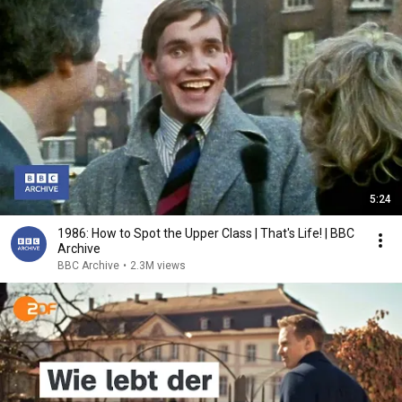
5:24
1986: How to Spot the Upper Class | That's Life! | BBC
Archive
BBC Archive
•
2.3M views