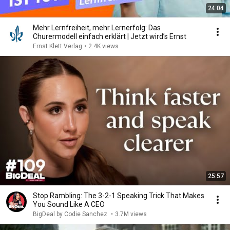
24:04
Mehr Lernfreiheit, mehr Lernerfolg: Das
Churermodell einfach erklärt | Jetzt wird’s Ernst
Ernst Klett Verlag
•
2.4K views
25:57
Stop Rambling: The 3-2-1 Speaking Trick That Makes
You Sound Like A CEO
BigDeal by Codie Sanchez
•
3.7M views