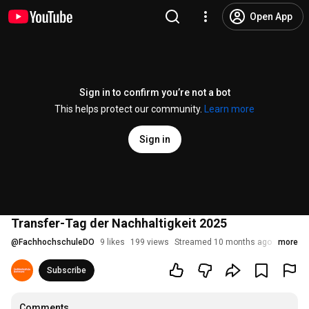
Open App
Sign in to confirm you’re not a bot
This helps protect our community.
Learn more
Sign in
Transfer-Tag der Nachhaltigkeit 2025
@
FachhochschuleDO
9 likes
199 views
Streamed 10 months ago
more
Subscribe
Comments