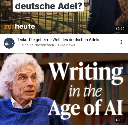
43:49
Doku: Die geheime Welt des deutschen Adels
ZDFheute Nachrichten
•
1.8M views
43:30