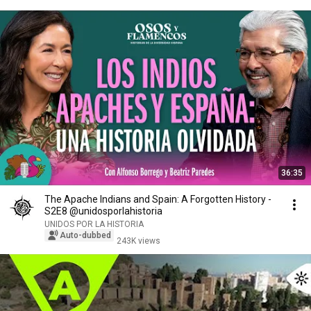
36:35
The Apache Indians and Spain: A Forgotten History -
S2E8 @unidosporlahistoria
UNIDOS POR LA HISTORIA
Auto-dubbed
243K views