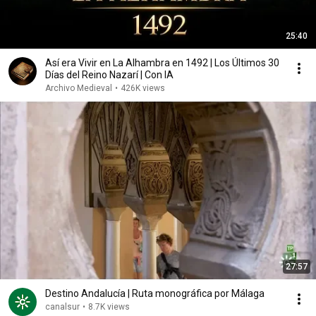
25:40
Así era Vivir en La Alhambra en 1492 | Los Últimos 30
Días del Reino Nazarí | Con IA
Archivo Medieval
•
426K views
27:57
Destino Andalucía | Ruta monográfica por Málaga
canalsur
•
8.7K views