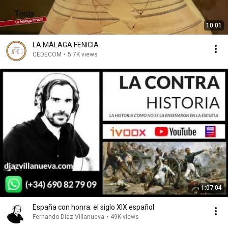
10:01
LA MÁLAGA FENICIA
CEDECOM
•
5.7K views
1:07:04
España con honra: el siglo XIX español
Fernando Díaz Villanueva
•
49K views