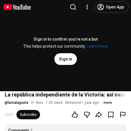
Open App
Sign in to confirm you’re not a bot
This helps protect our community.
Learn more
Sign in
La república independiente de la Victoria: así nació
@
lamalagueta
31 likes
1.2K views
Streamed 1 year ago
more
Subscribe
Comments
1