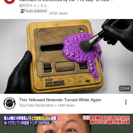
Pra...
新R25チャンネル
Auto-dubbed
241K views
13:44
This Yellowed Nintendo Turned White Again
TysyTube Restoration
•
16M views