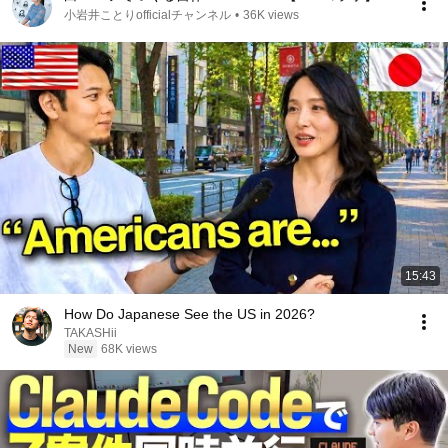
小岩井ことりofficialチャンネル
•
36K views
15:43
How Do Japanese See the US in 2026?
TAKASHii
New
68K views