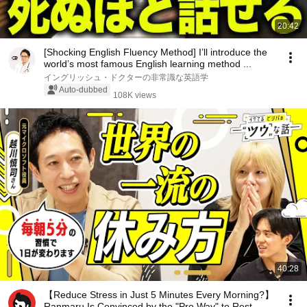
20:42
[Shocking English Fluency Method] I’ll introduce the
world’s most famous English learning method ...
イングリッシュ・ドクターの非常識な英語学
Auto-dubbed
108K views
40:28
【Reduce Stress in Just 5 Minutes Every Morning?】
Ranmaru Is Convinced by the "Pro Way" to Rest