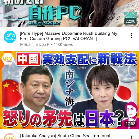
22:06
[Pure Hype] Massive Dopamine Rush Building My
First Custom Gaming PC! [VALORANT]
日向坂ちゃんねる
•
493K views
17:52
[Takaoka Analysis] South China Sea Territorial