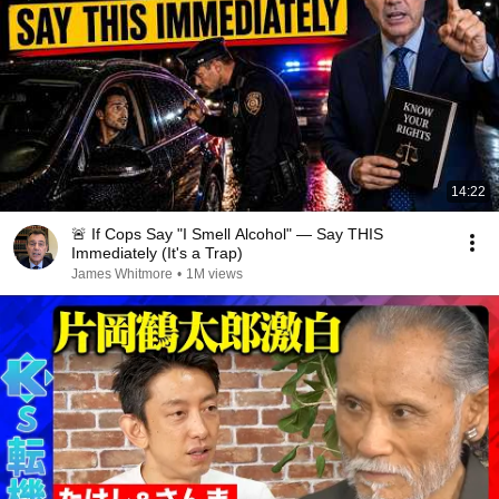
14:22
🚨 If Cops Say "I Smell Alcohol" — Say THIS
Immediately (It's a Trap)
James Whitmore
•
1M views