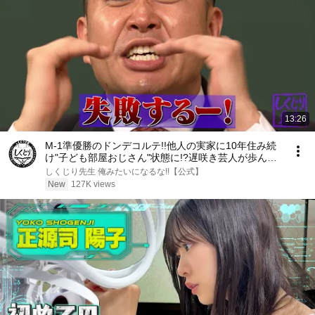
13:26
M-1準優勝のドンデコルテ!!他人の実家に10年住み続
け"子ども部屋おじさん"状態に!?遅咲き芸人が歩んだ
波乱の人生とは!?
しくじり先生 俺みたいになるな!!【公式】
New
127K views