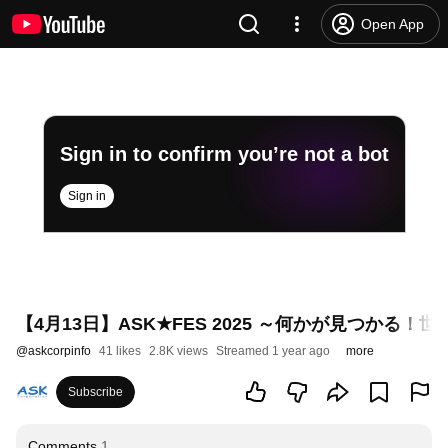
Open App
Sign in to confirm you’re not a bot
Sign in
【4月13日】ASK★FES 2025 ～何かが見つかる！
@
askcorpinfo
41 likes
2.8K views
Streamed 1 year ago
more
Subscribe
Comments
1