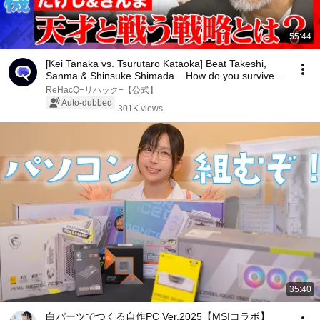
55:44
[Kei Tanaka vs. Tsurutaro Kataoka] Beat Takeshi,
Sanma & Shinsuke Shimada... How do you survive
a...
ReHacQ−リハック−【公式】
Auto-dubbed
301K views
35:40
白パーツでつくる自作PC Ver.2025【MSIコラボ】