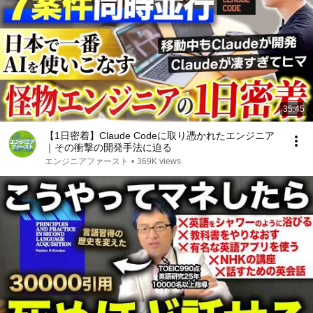
35:45
【1日密着】Claude Codeに取り憑かれたエンジニア
｜その衝撃の開発手法に迫る
エンジニアファースト
•
369K views