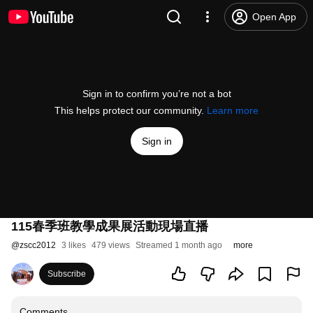
Open App
Sign in to confirm you’re not a bot
This helps protect our community.
Learn more
Sign in
115春季班教學成果展活動現場直播
@
zscc2012
3 likes
479 views
Streamed 1 month ago
more
Subscribe
Comments