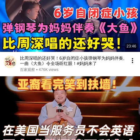
23:46
比周深唱的还好哭！6岁自闭症小孩弹钢琴为妈妈伴奏,
一曲《大鱼》令全场听红眼！#妈妈来了
百家观察
•
476K views