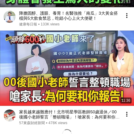
21:13
降膽固醇、護眼、養胃！名醫強推「南瓜」3大黃金搭
檔與5大飲食禁忌，吃錯小心上火大便硬！
健康每日報
•
133K views
11:36
家長越來越難應付！北市明星學區教師50歲退休／00
後國小老師誓言「整頓職場」！嗆家長：為何要和你報
告
57東森財經新聞
•
478K views