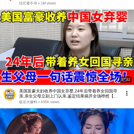
综艺看不停
•
1M views
37:32
美国富豪夫妇收养中国女弃婴,24年后带着养女回国寻
亲,亲生父母立刻上门认亲,鉴定结果揭开全场哗然【人
间真情录】
娱乐大爆料
•
435K views