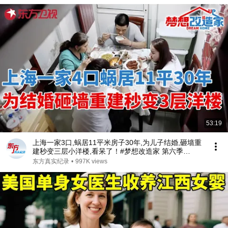
53:19
上海一家3口,蜗居11平米房子30年,为儿子结婚,砸墙重
建秒变三层小洋楼,看呆了！#梦想改造家 第六季
S06EP02
东方真实纪录
•
997K views