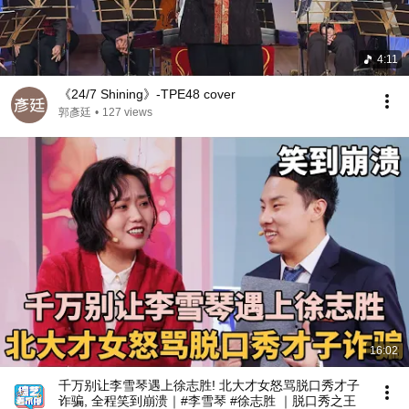
4:11
《24/7 Shining》-TPE48 cover
郭彥廷
•
127 views
16:02
千万别让李雪琴遇上徐志胜! 北大才女怒骂脱口秀才子
诈骗, 全程笑到崩溃｜#李雪琴 #徐志胜 ｜脱口秀之王