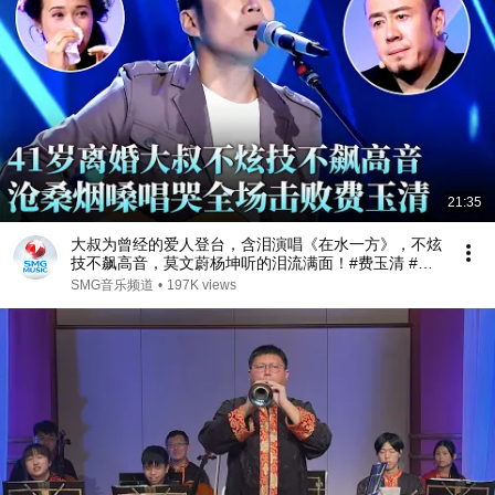
21:35
大叔为曾经的爱人登台，含泪演唱《在水一方》，不炫
技不飙高音，莫文蔚杨坤听的泪流满面！#费玉清 #任
柏儒 #天籁之战1 精华版 clip
SMG音乐频道
•
197K views