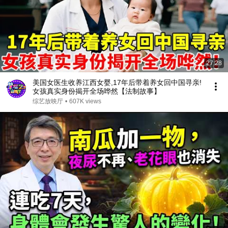
27:28
美国女医生收养江西女婴,17年后带着养女回中国寻亲!
女孩真实身份揭开全场哗然【法制故事】
综艺放映厅
•
607K views