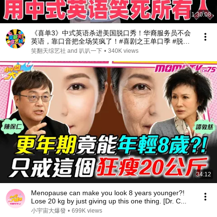
1:30:08
《喜单3》中式英语杀进美国脱口秀！华裔服务员不会
英语，靠口音把全场笑疯了！#喜剧之王单口季 #脱口
秀 #搞笑 #喜剧 #funny #综艺
笑翻天综艺社 and 叭叭一下
•
340K views
34:12
Menopause can make you look 8 years younger?!
Lose 20 kg by just giving up this one thing. [Dr. C...
小宇宙大爆發
•
699K views