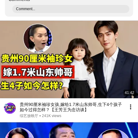
Comment...
41:42
贵州90厘米袖珍女孩,嫁给1.7米山东帅哥,生下4个孩子
如今过得怎样？【王芳王为念访谈】
综艺放映厅
•
241K views