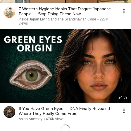
7 Western Hygiene Habits That Disgust Japanese
People — Stop Doing These Now
Inside Japan Living and The Scandinavian Code
•
227K
views
24:59
If You Have Green Eyes — DNA Finally Revealed
Where They Really Come From
Asian Ancestry
•
476K views