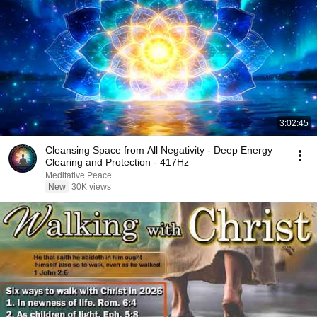
3:02:45
Cleansing Space from All Negativity - Deep Energy
Clearing and Protection - 417Hz
Meditative Peace
New
30K views