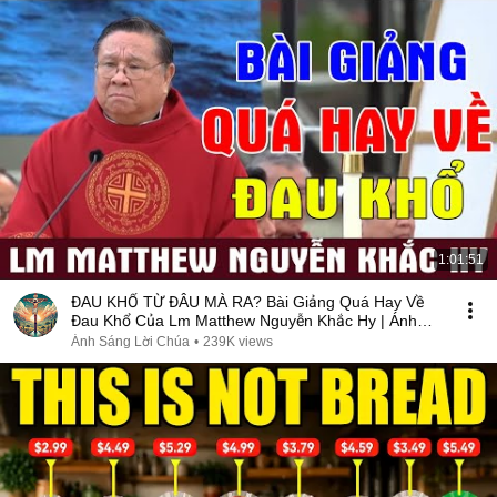
1:01:51
ĐAU KHỔ TỪ ĐÂU MÀ RA? Bài Giảng Quá Hay Về
Đau Khổ Của Lm Matthew Nguyễn Khắc Hy | Ánh
Sáng Lời Chúa
Ánh Sáng Lời Chúa
•
239K views