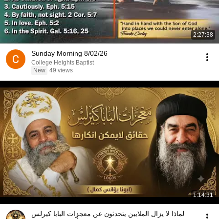
2:27:38
Sunday Morning 8/02/26
College Heights Baptist
New
49 views
1:14:31
لماذا لا يزال الملايين يتحدثون عن معجزات البابا كيرلس