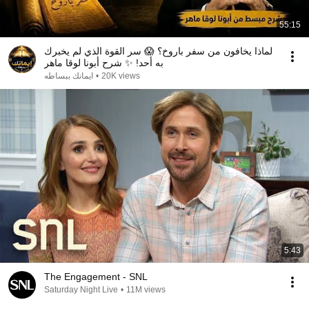
55:15
لماذا يخافون من سفر باروخ؟ 😱 سر القوة الذي لم يخبرك
به أحد! ✨ شرح أبونا لوقا ماهر
ايمانك ببساطه
•
20K views
5:43
The Engagement - SNL
Saturday Night Live
•
11M views