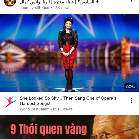
السادس؟ | عظة مؤثرة | أبونا يؤانس كمال ✝️
Journey with God
•
12K views
22:42
She Looked So Shy... Then Sang One of Opera's
Hardest Songs!
World Best Talent
•
851K views