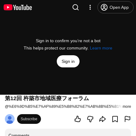
Open App
Sign in to confirm you’re not a bot
This helps protect our community.
Learn more
Sign in
第12回 杵築市地域医療フォーラム
@
%E6%9D%B5%E7%AF%89%E5%B8%82%E7%AB%8B%E5%B1%B1%E9
more
Subscribe
Comments