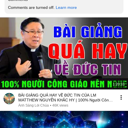
Comments are turned off. 
Learn more
1:20:33
BÀI GIẢNG QUÁ HAY VỀ ĐỨC TIN CỦA LM
MATTHEW NGUYỄN KHẮC HY | 100% Người Công
Giáo Nên Nghe
Ánh Sáng Lời Chúa
•
46K views