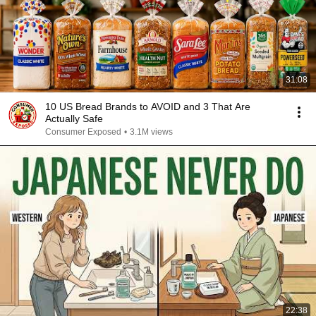
31:08
10 US Bread Brands to AVOID and 3 That Are
Actually Safe
Consumer Exposed
•
3.1M views
22:38