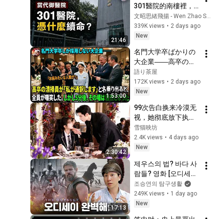
301醫院的南樓裡，
本期日前】｜選挙ド
權力如何獲得另一套
文昭思緒飛揚 - Wen Zhao Studio
ットコムちゃんねる
生命規則？【文昭思
339K views
•
2 days ago
緒飛揚563】
New
21:46
名門大学卒ばかりの
大企業――高卒の清
掃員が「私が通訳い
語り茶屋
たします」と財閥会
172K views
•
2 days ago
長に告げた瞬間、全
New
1:53:00
員が嘲笑した。しか
99次告白换来冷漠无
し5分後、その場は静
视，她彻底放下执念
まり返った。#動エ
去相亲。反转来得猝
雪猫映坊
ピソード#老後の物
不及防，相亲对象竟
2.4K views
•
4 days ago
語 #家族の物語
是男神亲小叔，手握
New
2:30:42
顶级资源，满心满眼
제우스의 법? 바다 사
都是她，狠狠弥补她
람들? 영화 [오디세이]
过往所有委屈！【第
에 숨겨진 역사 배경 
조승연의 탐구생활
100次的回响】
총정리
249K views
•
1 day ago
New
17:13