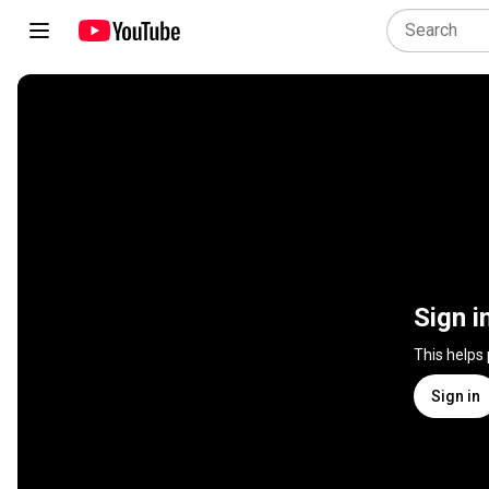
Sign i
This helps
Sign in