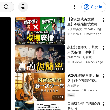
Sign in
【🎬沉浸式英文動
畫】✈️機場情境廣播
｜🔑聽懂廣播關鍵字
天天聽英文 Everyday English Learning
｜✅登機・登機門變
95K views
•
1 month ago
更・最後登機・延
21:18
誤・取消班機💡一次
想把語言學好，其實
學會｜🌱A1–A2逐句
只需要做一件事【完
跟讀｜每天50句英文
整指南】
跟James一起變強
｜出國必備英文聽力
310K views
•
4 weeks ago
口說｜不用背多聽就
會用
23:19
2026鄉村福音雨天精
選｜靜心冥想的療癒
詩歌🎶｜下雨天・獨
潮音序章
處・寫作的絕佳BGM
No views
•
10 hours ago
☕｜木吉他與小提琴
New
1:05:21
交織的雨後恩典 #鄉
英語數位學習測驗5講
村福音 #雨天音樂 #
解影片
冥想BGM #靜心音樂 