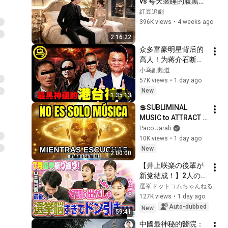
vs 每天裝睡的腹黑大
少，這豪門衝喜居然
紅豆追劇
是雙向奔赴！
396K views
•
4 weeks ago
#drama #閃婚 #情
2:16:22
感 #短劇 #女頻 #現
众多富豪明星背后的
代 #甜寵愛情劇
高人！为蒋介石断
命、精准预言李嘉诚
小乌副频道
的一生，临终前泄露
57K views
•
1 day ago
「改命秘术」，普通
New
1:35:13
人为何忙忙碌碌却赚
💲SUBLIMINAL 
不到钱？1小时中间无
MUSIC to ATTRACT 
广告合集[She's 
MONEY, SUCCESS 
Paco Jarab
Xiaowu 小乌]
and LOVE ❤️2 Hours 
10K views
•
1 day ago
of 
New
2:00:00
ReschedulingDark 
【井上咲楽の後輩が
Screen
新党結成！】2人の間
に週刊誌報道！？／
選挙ドットコムちゃんねる
田川市長に“再生の
127K views
•
1 day ago
道”系当選／“鈴木康
Auto-dubbed
New
59:41
友”氏が事務所侵入で
中國最神秘的醫院：
辞職願【井上咲楽×山