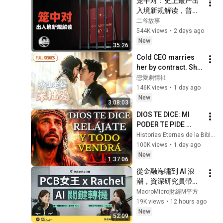
笼中对：史上最严出
入境新规解读，普通
人还有出国的机会
二爷故事
吗？
544K views
•
2 days ago
New
35:26
Cold CEO marries 
her by contract. She 
thought it was 
戀愛劇情社
loveless, but he 
146K views
•
1 day ago
secretly spoils her!
New
3:08:03
DIOS TE DICE: MI 
PODER TE PIDE 
RELÁJARTE Y 
Historias Eternas de la Biblia
SOLTAR EL 
100K views
•
1 day ago
CONTROL, TODO 
New
1:37:06
LLEGARÁ EN SU 
從金融海嘯到 AI 浪
MOMENTO 
潮，資深研究員帶你
PERFECTO
看市場｜財經好朋友
MacroMicro財經M平方
特輯
19K views
•
12 hours ago
New
52:09