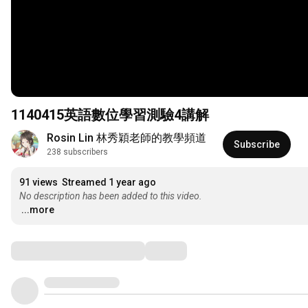
1140415英語數位學習測驗4講解
Rosin Lin 林秀穎老師的教學頻道
Subscribe
238 subscribers
91 views
Streamed 1 year ago
No description has been added to this video.
...more
Comments