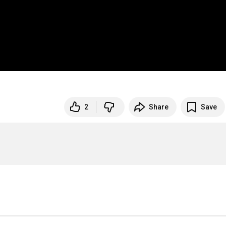
2
Share
Save