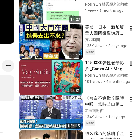
Rosin Lin 林秀穎老師的教學頻道
#獨處時光 #療癒詩
1 view
•
6 months ago
歌 #寫作背景音樂
14:27
美國，日本，新加坡
華人回國爆驚悚經
歷！ 中共出入境新規
方菲時間
已經開始實行？【圍
135K views
•
3 days ago
爐夜話精華版】唐靖
New
35:47
遠 Jason 薇羽 方菲
1150330彈性教學影
片_Canva AI：Magic 
Studio概論
Rosin Lin 林秀穎老師的教學頻道
101 views
•
4 months ago
24:31
《藍白不道歉？陳時
中嘆：當時苦口婆心
卻成特定政黨武
新聞面對面
器？》【新聞面對
134K views
•
1 day ago
面】2026.08.07
New
1:36:15
假裝乖巧的落魄千金 