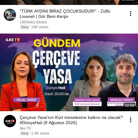
"TÜRK AYDINI BİRAZ ÇOCUKSUDUR!" - Zülfü
Livaneli | Gör Beni #arşiv
196Sekiz Ekstra
New
19K views
42:50
Çerçeve Yasa'nın Kürt meselesine katkısı ne olacak?
#DünyaHali (8 Ağustos 2026)
İlke TV
New
1.4K views