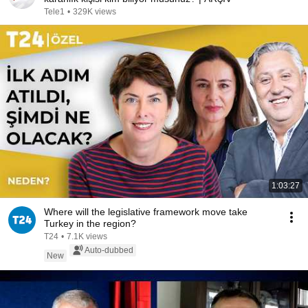
Tele1
•
329K views
1:03:27
Where will the legislative framework move take
Turkey in the region?
T24
•
7.1K views
Auto-dubbed
New