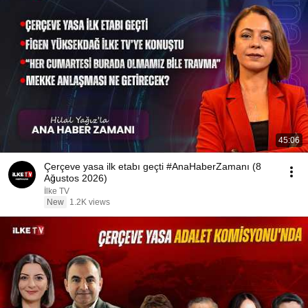
45:06
Çerçeve yasa ilk etabı geçti #AnaHaberZamanı (8
Ağustos 2026)
İlke TV
New
1.2K views