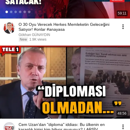
59:11
O 30 Oyu Verecek Herkes Memleketin Geleceğini
Satıyor! #onlar #anayasa
Gökhan GÜNAYDIN
New
1.9K views
48:56
Cem Uzan'dan "diploma" iddiası: Bu ülkenin en
karanlık kişisi kim biliyor musunuz? | ARŞİV