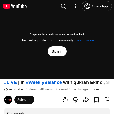
Open App
Sign in to confirm you’re not a bot
This helps protect our community.
Learn more
Sign in
#LIVE
| In
#WeeklyBalance
with Şükran Ekinci, S
@
ilkeTvHaber
30 likes
548 views
Streamed 3 months ago
more
Subscribe
Comments