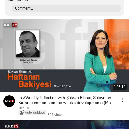
Comment...
1:03:15
In #WeeklyReflection with Şükran Ekinci, Süleyman
Karan comments on the week's developments (May
...
İlke TV
Auto-dubbed
537 views