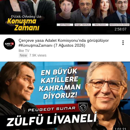
2:58:07
Çerçeve yasa Adalet Komisyonu’nda görüşülüyor
#KonuşmaZamanı (7 Ağustos 2026)
İlke TV
New
7.9K views
1:01:21