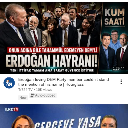
1:29:44
Erdoğan-loving DEM Party member couldn't stand
the mention of his name | Hourglass
Tr724 TV
•
10K views
Auto-dubbed
New