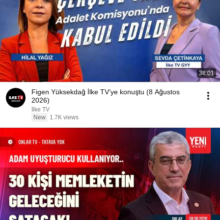
38:01
Figen Yüksekdağ İlke TV’ye konuştu (8 Ağustos
2026)
İlke TV
New
1.7K views