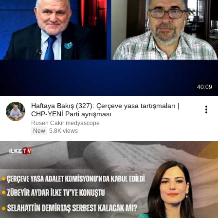
40:09
Haftaya Bakış (327): Çerçeve yasa tartışmaları |
CHP-YENİ Parti ayrışması
Rusen Cakir medyascope
New
5.8K views