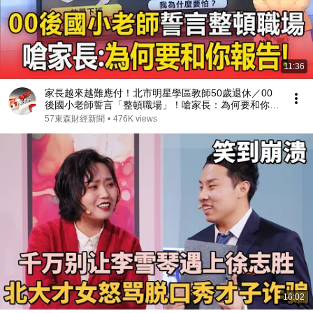
11:36
家長越來越難應付！北市明星學區教師50歲退休／00
後國小老師誓言「整頓職場」！嗆家長：為何要和你報
告
57東森財經新聞
•
476K views
16:02