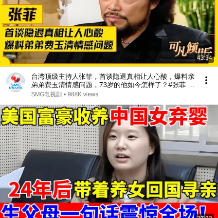
43:34
台湾顶级主持人张菲，首谈隐退真相让人心酸，爆料亲
弟弟费玉清情感问题，73岁的他如今怎样了？#张菲 #
费玉清 #可凡倾听 FULL
SMG电视剧
•
988K views