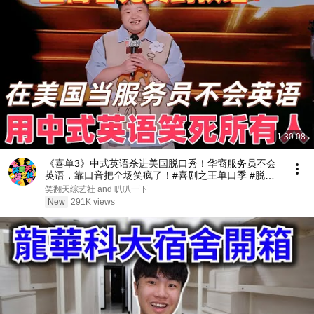
1:30:08
《喜单3》中式英语杀进美国脱口秀！华裔服务员不会
英语，靠口音把全场笑疯了！#喜剧之王单口季 #脱口
秀 #搞笑 #喜剧 #funny #综艺
笑翻天综艺社 and 叭叭一下
New
291K views