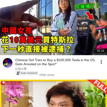
16:19
Chinese Girl Tries to Buy a $100,000 Tesla in the US,
Gets Arrested on the Spot?
紅藍出擊
Auto-dubbed
509K views