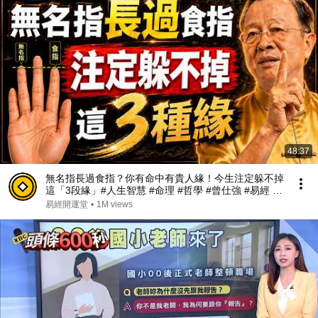
48:37
無名指長過食指？你有命中有貴人緣！今生注定躲不掉
這「3段緣」#人生智慧 #命理 #哲學 #曾仕強 #易經 #
正能量#人生智慧 #命理 #哲學 #曾仕強 #易經 #正能量
易經開運堂
•
1M views