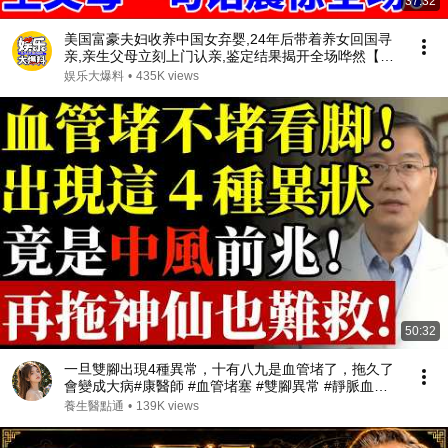
37:32
美国富豪夫妇收养中国女弃婴,24年后带着养女回国寻
亲,亲生父母立刻上门认亲,鉴定结果揭开全场哗然【人
间真情录】
娱乐大爆料
•
435K views
50:32
一旦雙腳出現4種異常，十有八九是血管堵了，拖久了
會變成大病#康醫師 #血管堵塞 #雙腳異常 #靜脈血栓 #
肺栓塞 #銀髮族養生 #猝死預防 #血液循環 #健康誤區
養生醫點通
•
139K views
#早知早受益