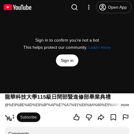
Open App
Sign in to confirm you’re not a bot
This helps protect our community.
Learn more
Sign in
龍華科技大學115級日間部暨進修部畢業典禮
@
%E9%BE%8D%E8%8F%AF%E7%A7%91%E6%8A%80%E5%A4%A7%E5%
more
Subscribe
Comments