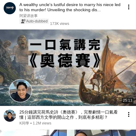
A wealthy uncle's lustful desire to marry his niece led
to his murder! Unveiling the shocking dis...
阿梁讲故事
Auto-dubbed
173K views
25:13
25分鐘講完荷馬史詩《奧德賽》，完整劇情一口氣看
懂 | 這部西方文學的開山之作，到底有多精彩？
K同學
•
1.2M views