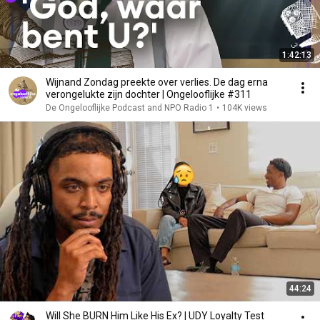
1:42:13
Wijnand Zondag preekte over verlies. De dag erna
verongelukte zijn dochter | Ongelooflijke #311
De Ongelooflijke Podcast and NPO Radio 1
•
104K views
44:24
Will She BURN Him Like His Ex? | UDY Loyalty Test