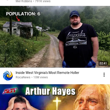
Mel Robbins
•
791K views
22:41
Inside West Virginia's Most Remote Holler
RocaNews
•
10M views