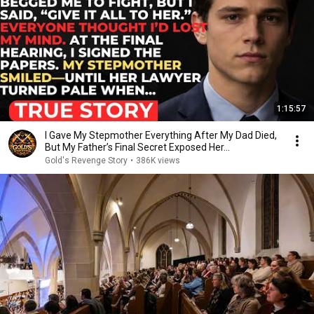
1:15:57
I Gave My Stepmother Everything After My Dad Died,
But My Father’s Final Secret Exposed Her...
Gold's Revenge Story
•
386K views