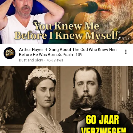
8:57
Arthur Hayes ✝️ Sang About The God Who Knew Him
Before He Was Born 🙏 Psalm 139
Dust and Glory
•
45K views