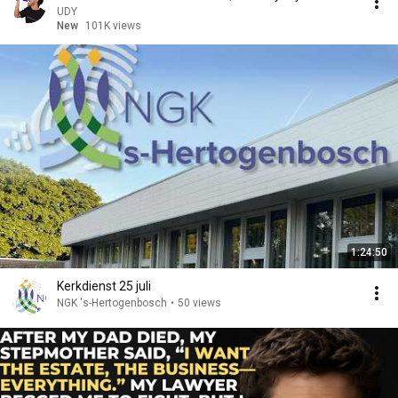
UDY
New
101K views
1:24:50
Kerkdienst 25 juli
NGK 's-Hertogenbosch
•
50 views