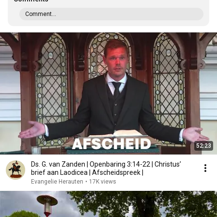
Comment...
52:23
Ds. G. van Zanden | Openbaring 3:14-22 | Christus’
brief aan Laodicea | Afscheidspreek |
Evangelie Herauten
•
17K views