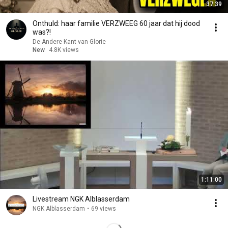
37:39
Onthuld: haar familie VERZWEEG 60 jaar dat hij dood
was?!
De Andere Kant van Glorie
New
4.8K views
1:11:00
Livestream NGK Alblasserdam
NGK Alblasserdam
•
69 views