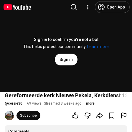
Open App
Sign in to confirm you’re not a bot
This helps protect our community.
Learn more
Sign in
Gereformeerde kerk Nieuwe Pekela, Kerkdienst 12 ju
@
corsie30
69 views
Streamed 3 weeks ago
more
Subscribe
Comments