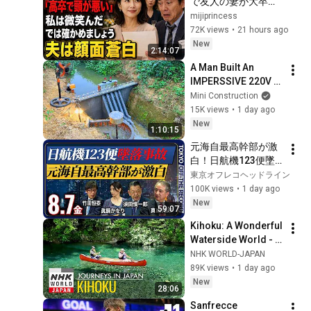
で友人の妻が大卒だ
と知ると、夫は笑っ
mijiprincess
た。「うちの妻は高
72K views
•
21 hours ago
卒で、本当に頭が悪
New
2:14:07
い」私は微笑んだ。
A Man Built An  
「では、どちらが愚
IMPERSSIVE 220V 
かか確かめましょ
MINI 220V 
Mini Construction
う」――数分後、夫
HYDROELECTRIC  
15K views
•
1 day ago
は顔面蒼白になっ
DAM On A Stream In 
New
た……。
1:10:15
A Remote Village.
元海自最高幹部が激
白！日航機123便墜
落事故「自衛隊が撃
東京オフレコヘッドライン
墜した」関与説の真
100K views
•
1 day ago
相【東京オフレコヘ
New
59:07
ッドライン#12】#須
Kihoku: A Wonderful 
田慎一郎 #眞鍋かを
Waterside World - 
り ＃長尾賢 #竹田恒
Journeys in Japan
NHK WORLD-JAPAN
泰 #日航機墜落 #自
89K views
•
1 day ago
衛隊
New
28:06
Sanfrecce 