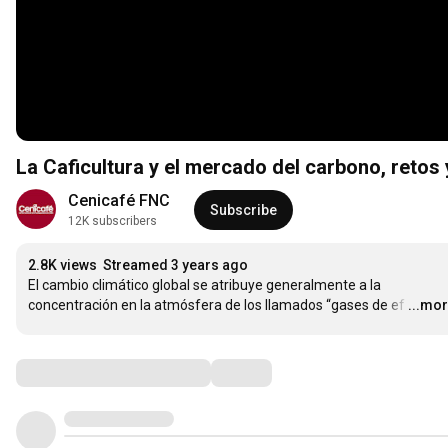
La Caficultura y el mercado del carbono, retos
Cenicafé FNC
Subscribe
12K subscribers
2.8K views
Streamed 3 years ago
El cambio climático global se atribuye generalmente a la 
concentración en la atmósfera de los llamados “gases de ef
…
...mo
Comments