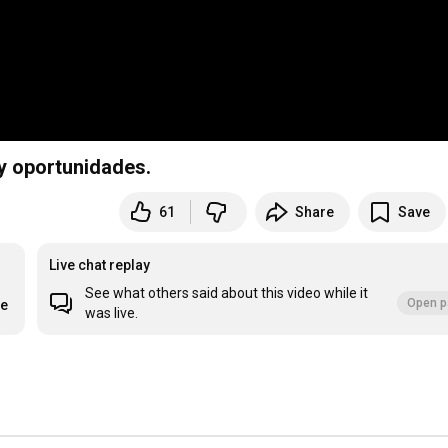
 y oportunidades.
61
Share
Save
Live chat replay
See what others said about this video while it
Open p
re
was live.