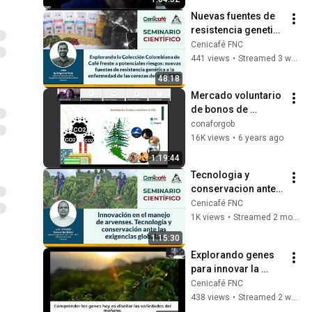
Nuevas fuentes de 
resistencia genetica 
a la enfermendad 
Cenicafé FNC
de la cerezas de 
441 views
•
Streamed 3 weeks ago
cafe
48:18
Mercado voluntario 
de bonos de 
carbono
conaforgob
16K views
•
6 years ago
1:19:44
Tecnologia y 
conservacion ante 
la exigencias 
Cenicafé FNC
globales
1K views
•
Streamed 2 months ago
1:15:30
Explorando genes 
para innovar la 
caficultura
Cenicafé FNC
438 views
•
Streamed 2 weeks ago