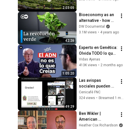
BIOPREPARADOS 🐛
2:03:05
❌
Bioeconomy as an 
alternative - how 
promising are 
DW Documental
renewable 
3.1M views
•
4 years ago
resources? | DW 
42:26
Documentary
Experto en Genética: 
Olvida TODO lo que 
Sabes sobre el ADN 
Vidas Ajenas
| Dr. Alfonso 
413K views
•
2 months ago
Martínez Arias
1:05:20
Las avispas 
sociales pueden 
proteger los 
Cenicafé FNC
cafetales
324 views
•
Streamed 1 month ago
49:29
Ben Wikler | 
American 
Conversations
Heather Cox Richardson