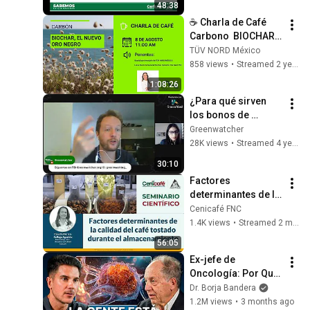
48:38
☕ Charla de Café 
Carbono  BIOCHAR, 
EL NUEVO ORO 
TÜV NORD México
NEGRO
858 views
•
Streamed 2 years ago
1:08:26
¿Para qué sirven 
los bonos de 
carbono y cómo se 
Greenwatcher
mueven en 
28K views
•
Streamed 4 years ago
Colombia?
30:10
Factores 
determinantes de la 
calidad del café 
Cenicafé FNC
tostado durante el 
1.4K views
•
Streamed 2 months ago
almacenamiento
56:05
Ex-jefe de 
Oncología: Por Qué 
España Tiene Tantos 
Dr. Borja Bandera
Casos de Cáncer (la 
1.2M views
•
3 months ago