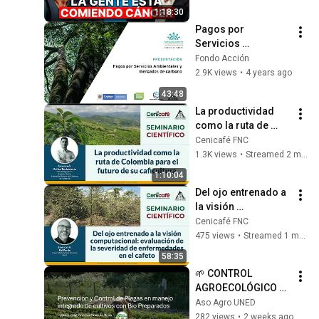
respuesta, en tu 
1:18:30
plato)
Pagos por 
Servicios 
Ambientales y 
Fondo Acción
mercados de 
2.9K views
•
4 years ago
carbono - Evento de 
43:48
cierre FCPF
La productividad 
como la ruta de 
Colombia para el 
Cenicafé FNC
futuro de su 
1.3K views
•
Streamed 2 months ago
caficultura
1:10:04
Del ojo entrenado a 
la visión 
computacional
Cenicafé FNC
475 views
•
Streamed 1 month ago
58:35
🌱 CONTROL 
AGROECOLÓGICO 
DE PLAGAS CON 
Aso Agro UNED
ENFOQUE EN 
282 views
•
2 weeks ago