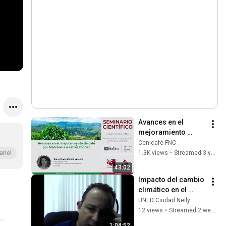
Avances en el 
mejoramiento 
genético de café 
Cenicafé FNC
por estrés hídrico
1.3K views
•
Streamed 3 years ago
anel
43:02
Impacto del cambio 
climático en el 
sector turístico 
UNED Ciudad Neily
costarricense
12 views
•
Streamed 2 weeks ago
1:04:52