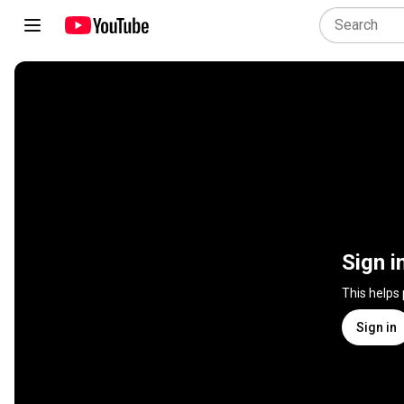
Sign i
This helps
Sign in